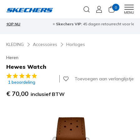
0
Men
MENU
⭐
Skechers VIP:
45 dagen retourrecht voor leden
Meld je aan
⭐
🎁
KLEDING
Accessoires
Horloges
Heren
Hewes Watch
4,5 van de 5 klantbeoordelingen
Toevoegen aan verlanglijstje
1 beoordeling
€ 70,00
inclusief BTW