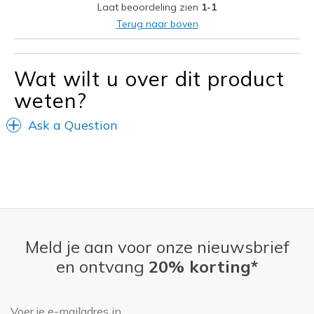
Laat beoordeling zien
1-1
Width
Feels true to width
Terug naar boven
Sizing
Feels true to size
Wat wilt u over dit product
weten?
Ask a Question
Meld je aan voor onze nieuwsbrief
en ontvang
20% korting*
E-mailadres