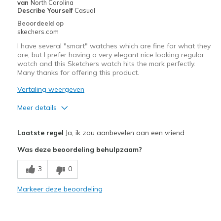
van
North Carolina
Describe Yourself
Casual
Beoordeeld op
skechers.com
I have several "smart" watches which are fine for what they
are, but I prefer having a very elegant nice looking regular
watch and this Sketchers watch hits the mark perfectly.
Many thanks for offering this product.
Vertaling weergeven
Meer details
Pluspunten
Laatste regel
Ja, ik zou aanbevelen aan een vriend
Attractive Design
Was deze beoordeling behulpzaam?
Comfortable
3
0
Stylish
Markeer deze beoordeling
Beste toepassingen
Casual Wear