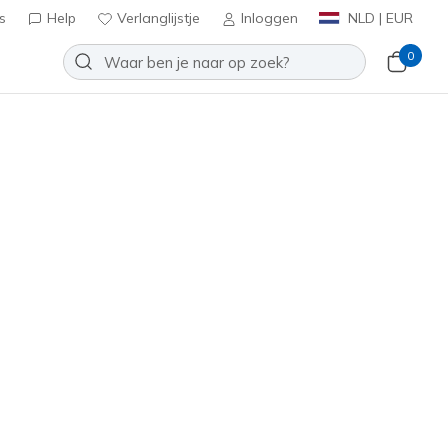
s
Help
Verlanglijstje
Inloggen
NLD | EUR
0
s Watch
Toevoegen aan verlanglijstje
een beoordelingen
antbeoordelingen
inclusief BTW
R5286
BLK
)