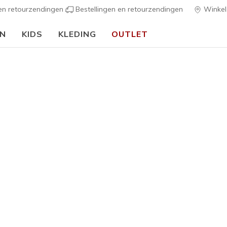
 en retourzendingen
Bestellingen en retourzendingen
Winkel
EN
KIDS
KLEDING
OUTLET
⭐
Skechers VIP:
45 dagen retourrecht voor leden
Meld je aan
⭐
Heren
Glen Oak
G
3,1 van de 5 kl
€ 65,00
Kleur
Zwart
(#
S