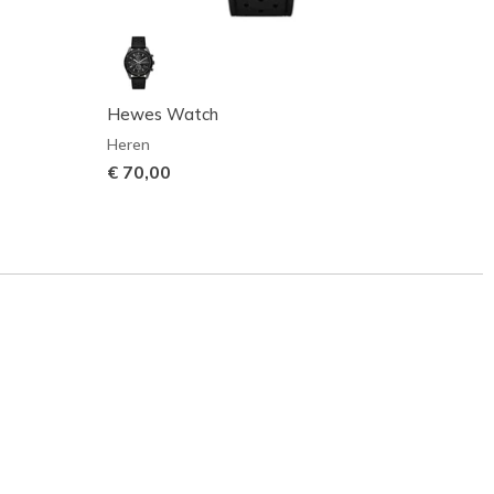
Hewes Watch
Macla
Heren
Heren
€ 70,00
€ 60,