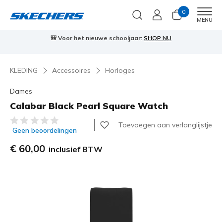
0
Men
MENU
🎒 Voor het nieuwe schooljaar:
SHOP NU
KLEDING
Accessoires
Horloges
Dames
Calabar Black Pearl Square Watch
5 van de 5 klantbeoordelingen
Toevoegen aan verlanglijstje
Geen beoordelingen
€ 60,00
inclusief BTW