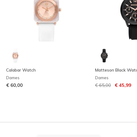
Calabar Watch
Matteson Black Wat
Dames
Dames
Prijs verlaagd van
naar
€ 60,00
€ 65,00
€ 45,99