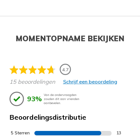
MOMENTOPNAME BEKIJKEN
4.7
15 beoordelingen
Schrijf een beoordeling
Van de ondervraagden
93%
zouden dit aan vrienden
aanbevelen.
Beoordelingsdistributie
5 Sterren
13