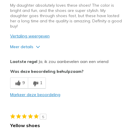
My daughter absolutely loves these shoes! The color is
bright and fun, and the shoes are super stylish. My
daughter goes through shoes fast, but these have lasted
her a long time and the quality is amazing. Definity a good
buy!
Vertaling weergeven
Meer details
Pluspunten
Laatste regel
Ja, ik zou aanbevelen aan een vriend
Attractive Design
Was deze beoordeling behulpzaam?
Breathe Well
9
1
Comfortable
Markeer deze beoordeling
Durable
Stylish
5
Beste toepassingen
Yellow shoes