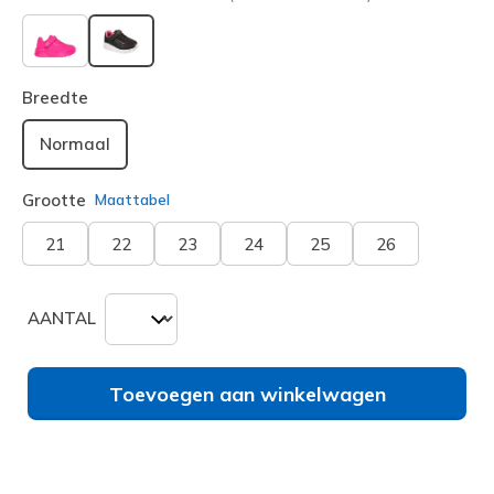
geselecteerd
Breedte
Normaal
Grootte
Maattabel
21
22
23
24
25
26
AANTAL
Toevoegen aan winkelwagen