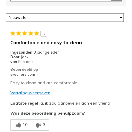
je
migratie
controleren
op
deze
page
5
of
Comfortable and easy to clean
door
<a
Ingezonden
3 jaar geleden
href="javascript:location.href=location.pathname;">hier</a>
Door
Jack
van
Fontana
de
page
Beoordeeld op
skechers.com
met
de
Easy to clean and are comfortable
migratiegeschiedenis
Vertaling weergeven
van
de
Laatste regel
Ja, ik zou aanbevelen aan een vriend
page_id
te
Was deze beoordeling behulpzaam?
bezoeken.
10
3