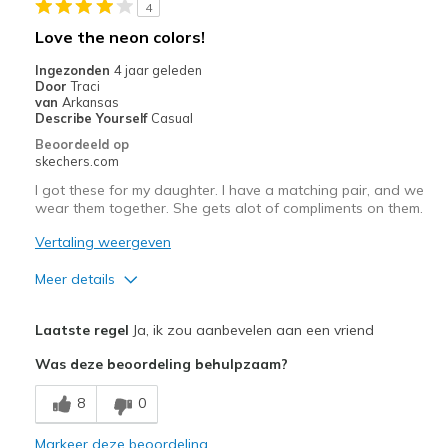
4
Beste toepassingen
Love the neon colors!
Casual Wear
Ingezonden
4 jaar geleden
Door
Traci
Going Out
van
Arkansas
Describe Yourself
Casual
Special Occasions
Beoordeeld op
skechers.com
Travel
I got these for my daughter. I have a matching pair, and we
wear them together. She gets alot of compliments on them.
Width
Feels true to width
Sizing
Feels true to size
Vertaling weergeven
View On Shoes
I'm Into Shoes
Meer details
Pluspunten
Laatste regel
Ja, ik zou aanbevelen aan een vriend
Attractive Design
Was deze beoordeling behulpzaam?
Comfortable
8
0
Stylish
Markeer deze beoordeling