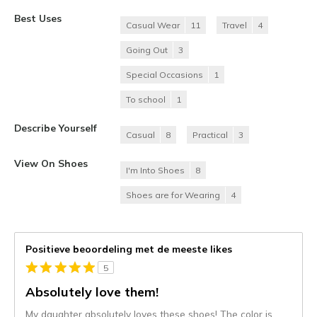
Best Uses
Casual Wear
11
Travel
4
Going Out
3
Special Occasions
1
To school
1
Describe Yourself
Casual
8
Practical
3
View On Shoes
I'm Into Shoes
8
Shoes are for Wearing
4
Positieve beoordeling met de meeste likes
5
Absolutely love them!
My daughter absolutely loves these shoes! The color is