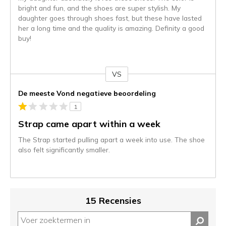
bright and fun, and the shoes are super stylish. My
daughter goes through shoes fast, but these have lasted
her a long time and the quality is amazing. Definity a good
buy!
VS
Je
content
De meeste Vond negatieve beoordeling
wordt
1
momenteel
gemigreerd
Strap came apart within a week
naar
The Strap started pulling apart a week into use. The shoe
de
also felt significantly smaller.
niejee
page_id.
Je
kunt
de
15 Recensies
status
van