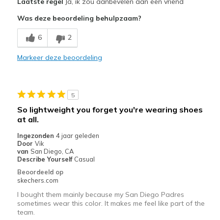
Laatste regel
Ja, ik zou aanbevelen aan een vriend
Attractive Design
Was deze beoordeling behulpzaam?
Breathe Well
6
2
Comfortable
Markeer deze beoordeling
Durable
Stylish
5
Beste toepassingen
So lightweight you forget you're wearing shoes
at all.
Casual Wear
Ingezonden
4 jaar geleden
Going Out
Door
Vik
van
San Diego, CA
Width
Describe Yourself
Casual
Feels true to width
Sizing
Feels true to size
Beoordeeld op
skechers.com
View On Shoes
I'm Into Shoes
I bought them mainly because my San Diego Padres
sometimes wear this color. It makes me feel like part of the
team.