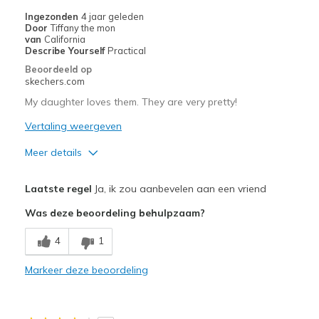
Ingezonden
4 jaar geleden
Door
Tiffany the mon
van
California
Describe Yourself
Practical
Beoordeeld op
skechers.com
My daughter loves them. They are very pretty!
Vertaling weergeven
Meer details
Pluspunten
Laatste regel
Ja, ik zou aanbevelen aan een vriend
Attractive Design
Was deze beoordeling behulpzaam?
Breathe Well
4
1
Comfortable
Markeer deze beoordeling
Durable
Stylish