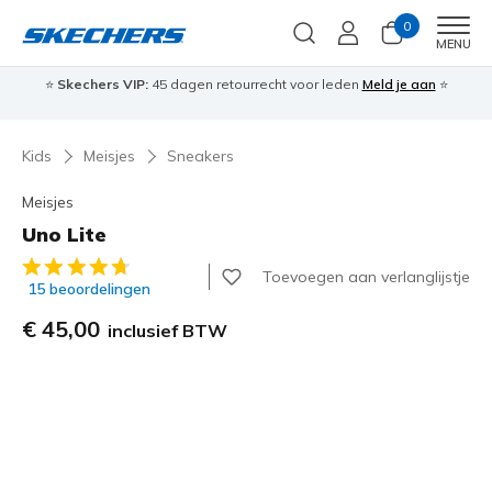
0
Men
MENU
⭐
Skechers VIP:
45 dagen retourrecht voor leden
Meld je aan
⭐
🎁
Kids
Meisjes
Sneakers
Meisjes
Uno Lite
5 van de 5 klantbeoordelingen
Toevoegen aan verlanglijstje
15 beoordelingen
€ 45,00
inclusief BTW