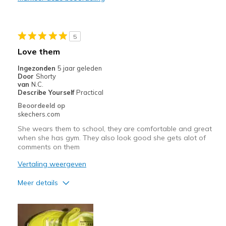
Beste toepassingen
Casual Wear
5
Width
Feels true to width
Love them
Sizing
Feels true to size
Ingezonden
5 jaar geleden
View On Shoes
I'm Into Shoes
Door
Shorty
van
N.C.
Describe Yourself
Practical
Beoordeeld op
skechers.com
She wears them to school, they are comfortable and great
when she has gym. They also look good she gets alot of
comments on them
Vertaling weergeven
Meer details
Pluspunten
Attractive Design