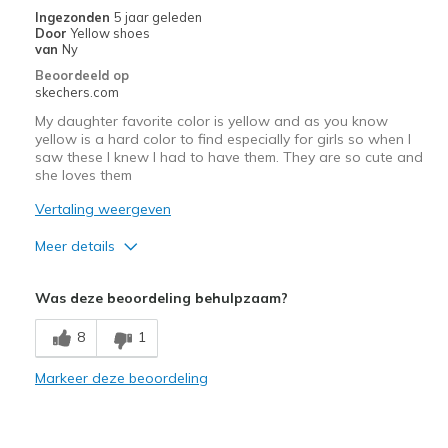
Casual Wear
Ingezonden
5 jaar geleden
Door
Yellow shoes
Travel
van
Ny
Beoordeeld op
Width
Feels true to width
skechers.com
Sizing
Feels true to size
My daughter favorite color is yellow and as you know
View On Shoes
I'm Into Shoes
yellow is a hard color to find especially for girls so when I
saw these I knew I had to have them. They are so cute and
she loves them
Vertaling weergeven
Meer details
Pluspunten
Was deze beoordeling behulpzaam?
Attractive Design
8
1
Comfortable
Markeer deze beoordeling
Stylish
Width
Feels true to width