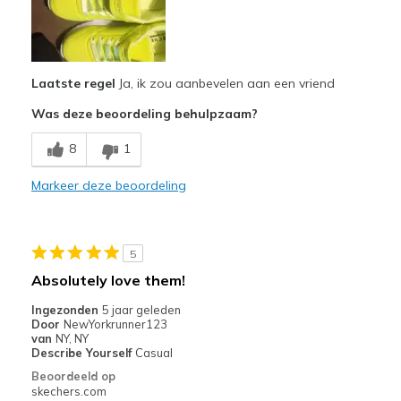
Comfortable
Durable
Laatste regel
Ja, ik zou aanbevelen aan een vriend
Stylish
Was deze beoordeling behulpzaam?
Minpunten
8
1
Good Quality
Markeer deze beoordeling
Beste toepassingen
To school
Width
Feels true to width
5
Sizing
Feels true to size
Absolutely love them!
View On Shoes
Shoes are for Wearing
Ingezonden
5 jaar geleden
Door
NewYorkrunner123
van
NY, NY
Describe Yourself
Casual
Beoordeeld op
skechers.com