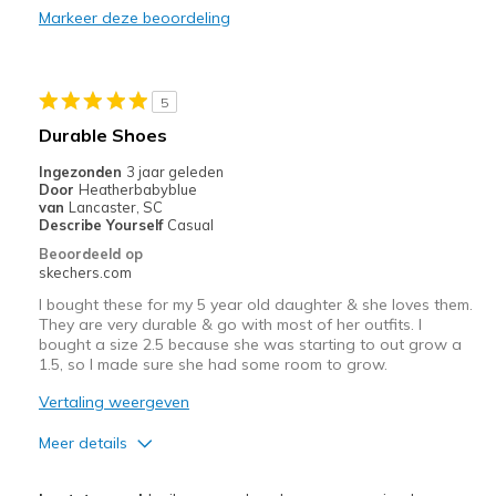
Markeer deze beoordeling
5
Durable Shoes
Ingezonden
3 jaar geleden
Door
Heatherbabyblue
van
Lancaster, SC
Describe Yourself
Casual
Beoordeeld op
skechers.com
I bought these for my 5 year old daughter & she loves them.
They are very durable & go with most of her outfits. I
bought a size 2.5 because she was starting to out grow a
1.5, so I made sure she had some room to grow.
Vertaling weergeven
Meer details
Pluspunten