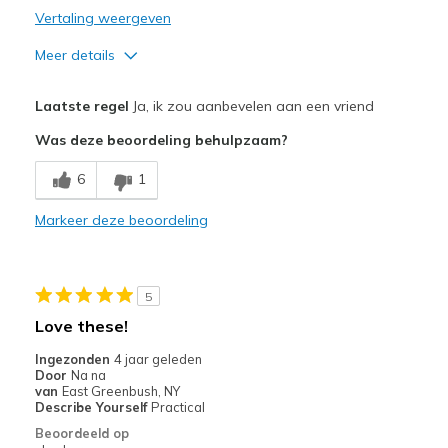
Vertaling weergeven
Meer details
Pluspunten
Laatste regel
Ja, ik zou aanbevelen aan een vriend
Attractive Design
Was deze beoordeling behulpzaam?
Comfortable
6
1
Beste toepassingen
Markeer deze beoordeling
Casual Wear
Width
Feels true to width
5
Sizing
Feels true to size
Love these!
View On Shoes
I'm Into Shoes
Ingezonden
4 jaar geleden
Door
Na na
van
East Greenbush, NY
Describe Yourself
Practical
Beoordeeld op