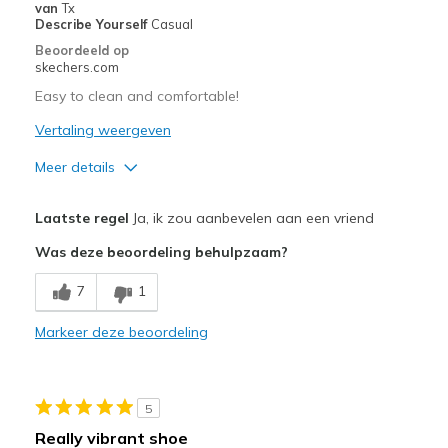
van
Tx
Describe Yourself
Casual
Beoordeeld op
skechers.com
Easy to clean and comfortable!
Vertaling weergeven
Meer details
Pluspunten
Laatste regel
Ja, ik zou aanbevelen aan een vriend
Comfortable
Was deze beoordeling behulpzaam?
Beste toepassingen
7
1
Casual Wear
Markeer deze beoordeling
Width
Feels true to width
Sizing
Feels true to size
View On Shoes
Shoes are for Wearing
5
Really vibrant shoe