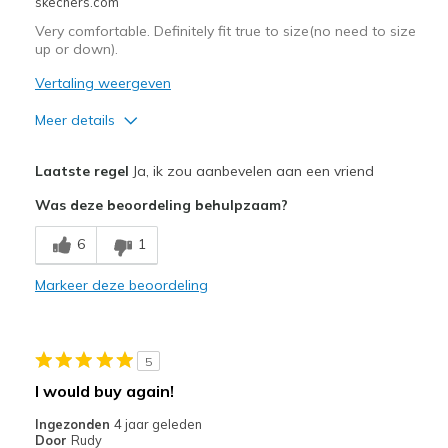
skechers.com
Very comfortable. Definitely fit true to size(no need to size
up or down).
Vertaling weergeven
Meer details
Pluspunten
Laatste regel
Ja, ik zou aanbevelen aan een vriend
Comfortable
Was deze beoordeling behulpzaam?
Beste toepassingen
6
1
Casual Wear
Markeer deze beoordeling
Width
Feels true to width
Sizing
Feels true to size
View On Shoes
I'm Into Shoes
5
I would buy again!
Ingezonden
4 jaar geleden
Door
Rudy