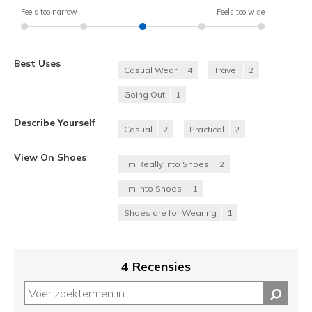
Feels too narrow
Feels too wide
Best Uses
Casual Wear
4
Travel
2
Going Out
1
Describe Yourself
Casual
2
Practical
2
View On Shoes
I'm Really Into Shoes
2
I'm Into Shoes
1
Shoes are for Wearing
1
4 Recensies