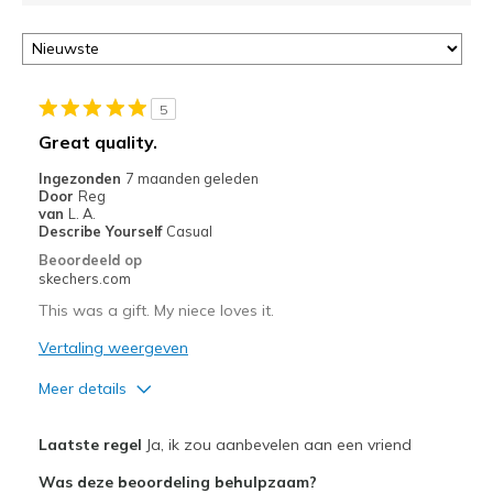
5
Great quality.
Ingezonden
7 maanden geleden
Door
Reg
van
L. A.
Describe Yourself
Casual
Beoordeeld op
skechers.com
This was a gift. My niece loves it.
Vertaling weergeven
Meer details
Pluspunten
Laatste regel
Ja, ik zou aanbevelen aan een vriend
Attractive Design
Was deze beoordeling behulpzaam?