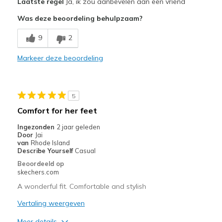
Laatste regel
Ja, ik zou aanbevelen aan een vriend
Casual Wear
Was deze beoordeling behulpzaam?
Travel
9
2
Width
Feels true to width
Markeer deze beoordeling
Sizing
Feels true to size
View On Shoes
I'm Really Into Shoes
5
Comfort for her feet
Ingezonden
2 jaar geleden
Door
Jai
van
Rhode Island
Describe Yourself
Casual
Beoordeeld op
skechers.com
A wonderful fit. Comfortable and stylish
Vertaling weergeven
Meer details