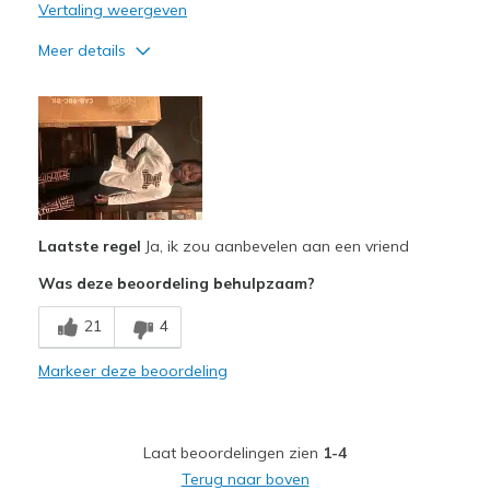
Vertaling weergeven
Meer details
Pluspunten
Comfortable
Minpunten
Wear Out Quickly
Laatste regel
Ja, ik zou aanbevelen aan een vriend
Beste toepassingen
Was deze beoordeling behulpzaam?
Casual Wear
21
4
Width
Feels true to width
Sizing
Feels true to size
Markeer deze beoordeling
View On Shoes
I'm Really Into Shoes
Laat beoordelingen zien
1-4
Terug naar boven