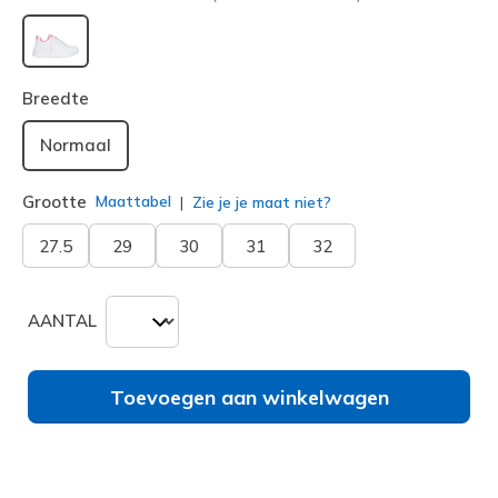
geselecteerd
Breedte
Normaal
Grootte
Maattabel
Zie je je maat niet?
27.5
29
30
31
32
AANTAL
Toevoegen aan winkelwagen