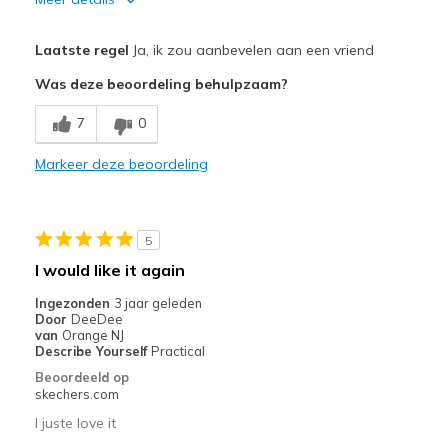
Pluspunten
Laatste regel
Ja, ik zou aanbevelen aan een vriend
Attractive Design
Was deze beoordeling behulpzaam?
Comfortable
7
0
Durable
Markeer deze beoordeling
Stylish
Beste toepassingen
5
Casual Wear
I would like it again
Going Out
Ingezonden
3 jaar geleden
Door
DeeDee
Travel
van
Orange NJ
Describe Yourself
Practical
Width
Feels true to width
Beoordeeld op
skechers.com
Sizing
Feels true to size
View On Shoes
I'm Into Shoes
I juste love it