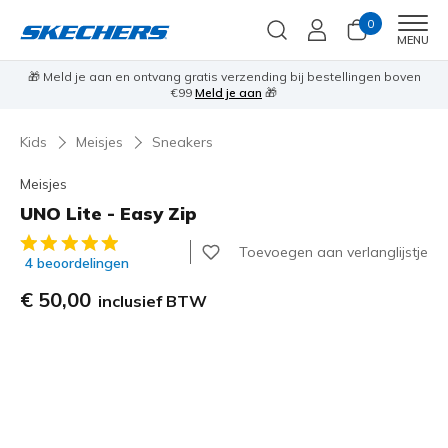
0
Men
MENU
stellingen boven
Profiteer van 20% korting met
Student Beans
Beki
Kids
Meisjes
Sneakers
Meisjes
UNO Lite - Easy Zip
3,6 van de 5 klantbeoordelingen
Toevoegen aan verlanglijstje
4 beoordelingen
€ 50,00
inclusief BTW