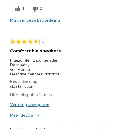
Comfortable
1
0
Durable
Markeer deze beoordeling
Stylish
Beste toepassingen
5
Casual Wear
Comfortable sneakers
Sizing
Feels true to size
Ingezonden
2 jaar geleden
Door
Adny
View On Shoes
Shoes are for Wearing
van
Florida
Describe Yourself
Practical
Beoordeeld op
skechers.com
I like this pair of shoes
Vertaling weergeven
Meer details
Beste toepassingen