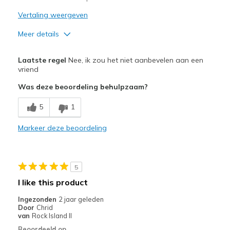
Vertaling weergeven
Meer details
Minpunten
Laatste regel
Nee, ik zou het niet aanbevelen aan een
Poor Quality
vriend
Was deze beoordeling behulpzaam?
5
1
Markeer deze beoordeling
5
I like this product
Ingezonden
2 jaar geleden
Door
Chrid
van
Rock Island Il
Beoordeeld op