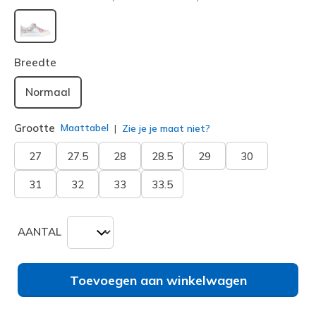
geselecteerd
Breedte
Normaal
Grootte
Maattabel
Zie je je maat niet?
27
27.5
28
28.5
29
30
31
32
33
33.5
AANTAL
Toevoegen aan winkelwagen