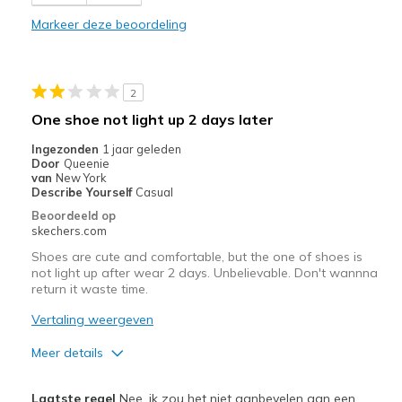
Stylish
Markeer deze beoordeling
Minpunten
Wear Out Quickly
2
Beste toepassingen
One shoe not light up 2 days later
Casual Wear
Ingezonden
1 jaar geleden
Door
Queenie
Width
Feels true to width
van
New York
Describe Yourself
Casual
Sizing
Feels true to size
Beoordeeld op
View On Shoes
I'm Into Shoes
skechers.com
Shoes are cute and comfortable, but the one of shoes is
not light up after wear 2 days. Unbelievable. Don't wannna
return it waste time.
Vertaling weergeven
Meer details
Pluspunten
Laatste regel
Nee, ik zou het niet aanbevelen aan een