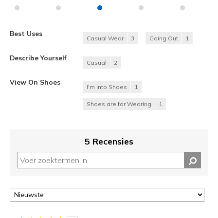
Best Uses
Casual Wear
3
Going Out
1
Describe Yourself
Casual
2
View On Shoes
I'm Into Shoes
1
Shoes are for Wearing
1
5 Recensies