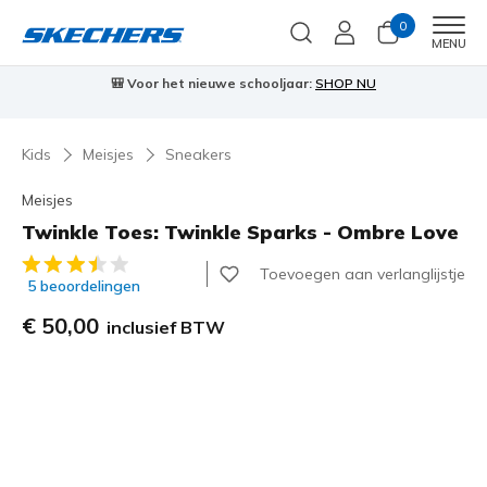
0
Men
MENU
⭐
Skechers VIP:
45 dagen retourrecht voor leden
Meld je aan
⭐
🎁
Kids
Meisjes
Sneakers
Meisjes
Twinkle Toes: Twinkle Sparks - Ombre Love
5 van de 5 klantbeoordelingen
Toevoegen aan verlanglijstje
5 beoordelingen
€ 50,00
inclusief BTW