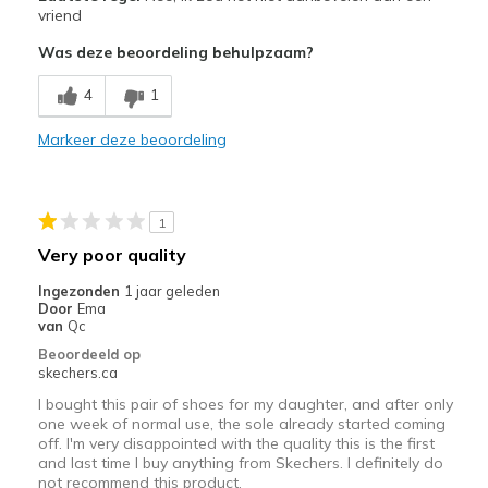
Comfortable
vriend
Was deze beoordeling behulpzaam?
Minpunten
Wear Out Quickly
4
1
Beste toepassingen
Markeer deze beoordeling
Casual Wear
Going Out
1
Very poor quality
Width
Feels true to width
Sizing
Feels true to size
Ingezonden
1 jaar geleden
Door
Ema
View On Shoes
Shoes are for Wearing
van
Qc
Beoordeeld op
skechers.ca
I bought this pair of shoes for my daughter, and after only
one week of normal use, the sole already started coming
off. I'm very disappointed with the quality this is the first
and last time I buy anything from Skechers. I definitely do
not recommend this product.