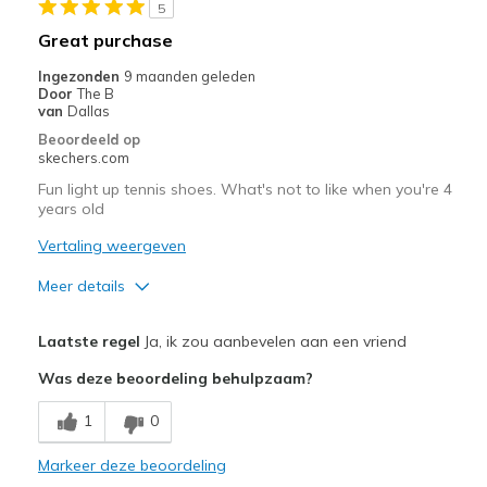
5
Great purchase
Ingezonden
9 maanden geleden
Door
The B
van
Dallas
Beoordeeld op
skechers.com
Fun light up tennis shoes. What's not to like when you're 4
years old
Vertaling weergeven
Meer details
Pluspunten
Laatste regel
Ja, ik zou aanbevelen aan een vriend
Attractive Design
Was deze beoordeling behulpzaam?
Beste toepassingen
1
0
Casual Wear
Markeer deze beoordeling
Width
Feels true to width