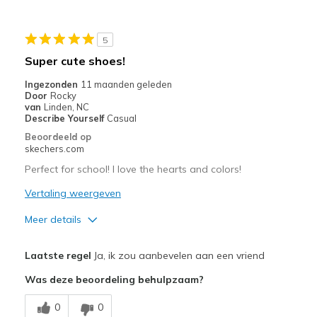
5
Super cute shoes!
Ingezonden
11 maanden geleden
Door
Rocky
van
Linden, NC
Describe Yourself
Casual
Beoordeeld op
skechers.com
Perfect for school! I love the hearts and colors!
Vertaling weergeven
Meer details
Pluspunten
Laatste regel
Ja, ik zou aanbevelen aan een vriend
Attractive Design
Was deze beoordeling behulpzaam?
Durable
0
0