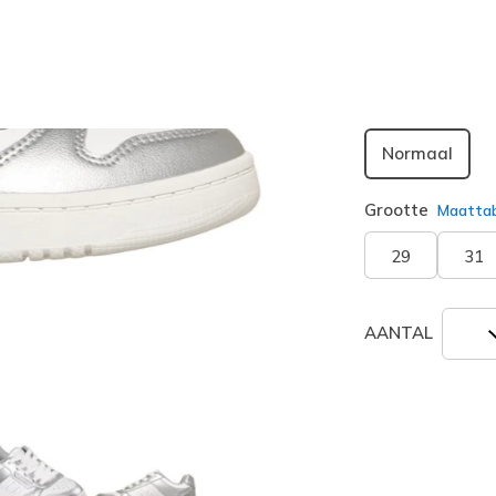
geselecte
Breedte
Normaal
Grootte
Maatta
29
31
AANTAL