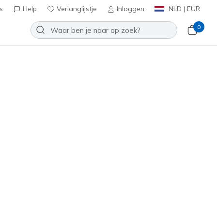
s
Help
Verlanglijstje
Inloggen
NLD | EUR
0
eet
Toevoegen aan verlanglijstje
een beoordelingen
tbeoordelingen
inclusief BTW
t
(#
310240L
SLW
)