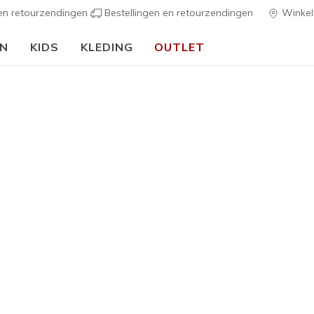
 en retourzendingen
Bestellingen en retourzendingen
Winkel
EN
KIDS
KLEDING
OUTLET
🎒 Voor het nieuwe schooljaar:
SHOP NU
Meisjes
Quick Str
G
5 van de 5 klan
€ 40,00
Kleur
Zilver / Wi