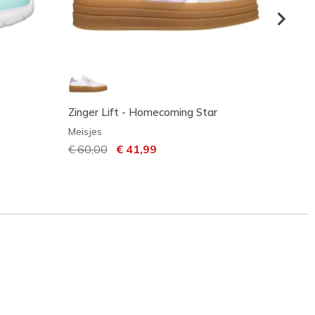
Zinger Lift - Homecoming Star
UNO G
Meisjes
Meisje
Prijs verlaagd van
€ 60,00
naar
€ 41,99
€ 65,