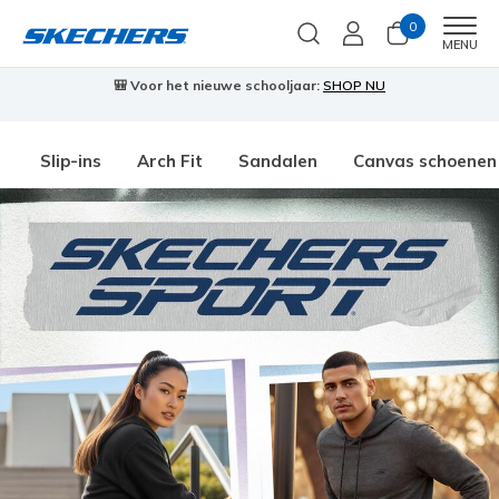
0
Men
MENU
🎒 Voor het nieuwe schooljaar:
SHOP NU
Slip-ins
Arch Fit
Sandalen
Canvas schoenen