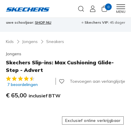
0
Men
MENU
⭐
Skechers VIP:
45 dagen retourrecht voor leden
Meld je aan
⭐
🎁
Kids
Jongens
Sneakers
Jongens
Skechers Slip-ins: Max Cushioning Glide-
Step - Advert
5 van de 5 klantbeoordelingen
Toevoegen aan verlanglijstje
7 beoordelingen
€ 65,00
inclusief BTW
Exclusief online verkrijgbaar