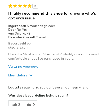
5
Width
Feels true to width
I highly recommend this shoe for anyone who's
Sizing
Feels true to size
got arch issue
View On Shoes
Shoes are for Wearing
Ingezonden
5 maanden geleden
Door
Relffits
van
Omaha, NE
Describe Yourself
Casual
Beoordeeld op
skechers.com
I love the Slip-Ins from Skecher's! Probably one of the most
comfortable shoes I've purchased in years.
Vertaling weergeven
Meer details
Pluspunten
Laatste regel
Ja, ik zou aanbevelen aan een vriend
Attractive Design
Was deze beoordeling behulpzaam?
Breathe Well
2
0