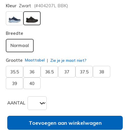
Kleur
Zwart
(#
404207L
BBK
)
geselecteerd
Breedte
Normaal
Grootte
Maattabel
Zie je je maat niet?
35.5
36
36.5
37
37.5
38
39
40
AANTAL
Toevoegen aan winkelwagen