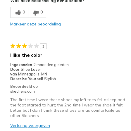
Was deze beoordeling behulpzaam?
Comfortable
0
0
Stylish
Markeer deze beoordeling
Beste toepassingen
Casual Wear
3
Width
Feels true to width
I like the color
Sizing
Feels true to size
Ingezonden
2 maanden geleden
View On Shoes
I'm Into Shoes
Door
Shoe Lover
van
Minneapolis, MN
Describe Yourself
Stylish
Beoordeeld op
skechers.com
The first time I wear these shoes my left toes fell asleep and
the foot started to hurt; the 2nd time I wear the shoe it felt
better but I don't think these shoes are as comfortable as
other Skechers.
Vertaling weergeven