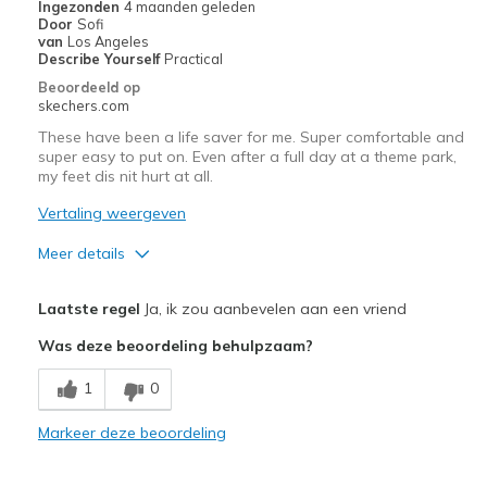
Ingezonden
4 maanden geleden
Door
Sofi
Width
Feels true to width
van
Los Angeles
Describe Yourself
Practical
Sizing
Feels true to size
Beoordeeld op
View On Shoes
Shoes are for Wearing
skechers.com
These have been a life saver for me. Super comfortable and
super easy to put on. Even after a full day at a theme park,
my feet dis nit hurt at all.
Vertaling weergeven
Meer details
Pluspunten
Laatste regel
Ja, ik zou aanbevelen aan een vriend
Breathe Well
Was deze beoordeling behulpzaam?
Comfortable
1
0
Beste toepassingen
Markeer deze beoordeling
Casual Wear
Travel