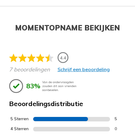
MOMENTOPNAME BEKIJKEN
4.4
7 beoordelingen
Schrijf een beoordeling
Van de ondervraagden
83%
zouden dit aan vrienden
aanbevelen.
Beoordelingsdistributie
5 Sterren
5
4 Sterren
0