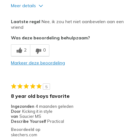
Meer details
Pluspunten
Laatste regel
Nee, ik zou het niet aanbevelen aan een
Attractive Design
vriend
Was deze beoordeling behulpzaam?
Stylish
2
0
Minpunten
Need Break In
Markeer deze beoordeling
Beste toepassingen
Casual Wear
5
8 year old boys favorite
Width
Feels too narrow
Sizing
Feels true to size
Ingezonden
4 maanden geleden
Door
Kicking it in style
View On Shoes
Shoes are for Wearing
van
Saucier MS
Describe Yourself
Practical
Beoordeeld op
skechers.com