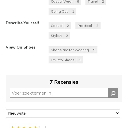
Casual Wear
6
Travel
2
Going Out
1
Describe Yourself
Casual
2
Practical
2
Stylish
2
View On Shoes
Shoes are for Wearing
5
I'm Into Shoes
1
7 Recensies