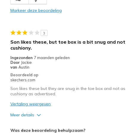
Comfortable
Markeer deze beoordeling
Stylish
Minpunten
3
way too expensive!
Son likes these, but toe box is a bit snug and not
cushiony.
Beste toepassingen
Ingezonden
7 maanden geleden
Casual Wear
Door
Jackie
van
Austin
Going Out
Beoordeeld op
skechers.com
Travel
Son likes these but they are snug in the toe box and not as
Width
cushiony as advertised.
Feels true to width
Sizing
Feels true to size
Vertaling weergeven
View On Shoes
Shoes are for Wearing
Meer details
Pluspunten
Was deze beoordeling behulpzaam?