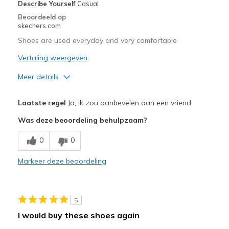
Describe Yourself
Casual
Beoordeeld op
skechers.com
Shoes are used everyday and very comfortable
Vertaling weergeven
Meer details
Pluspunten
Laatste regel
Ja, ik zou aanbevelen aan een vriend
Attractive Design
Was deze beoordeling behulpzaam?
Breathe Well
0
0
Comfortable
Markeer deze beoordeling
Durable
Stylish
5
Beste toepassingen
I would buy these shoes again
Casual Wear