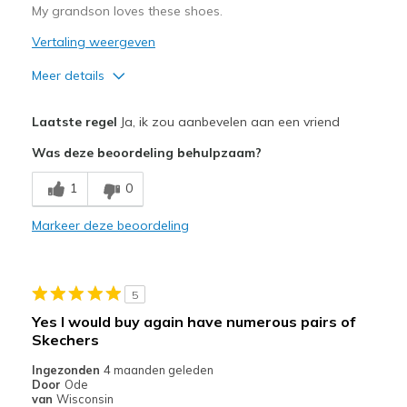
My grandson loves these shoes.
Vertaling weergeven
Meer details
Pluspunten
Laatste regel
Ja, ik zou aanbevelen aan een vriend
Attractive Design
Was deze beoordeling behulpzaam?
Breathe Well
1
0
Comfortable
Markeer deze beoordeling
Durable
Stylish
5
Beste toepassingen
Yes I would buy again have numerous pairs of
Skechers
Casual Wear
Ingezonden
4 maanden geleden
Sizing
Feels true to size
Door
Ode
van
Wisconsin
View On Shoes
Shoes are for Wearing