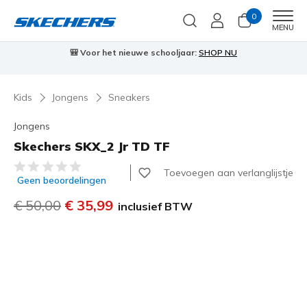
0
Men
MENU
🎒 Voor het nieuwe schooljaar:
SHOP NU
Kids
Jongens
Sneakers
Jongens
Skechers SKX_2 Jr TD TF
4,9 van de 5 klantbeoordelingen
Toevoegen aan verlanglijstje
Geen beoordelingen
Prijs verlaagd van
€ 50,00
naar
€ 35,99
inclusief BTW