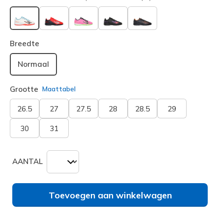
geselecteerd
Breedte
Normaal
Grootte
Maattabel
26.5
27
27.5
28
28.5
29
30
31
AANTAL
Toevoegen aan winkelwagen