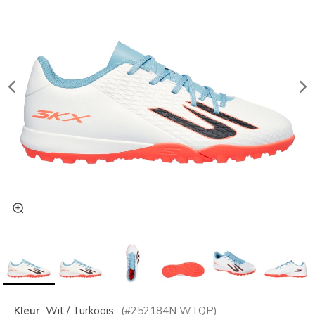
Kleur
Wit / Turkoois
(#
252184N
WTQP
)