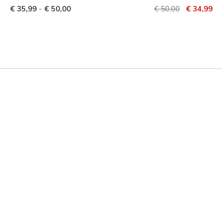
Prijs verlaagd van
naar
-
€ 35,99
€ 50,00
€ 50,00
€ 34,99