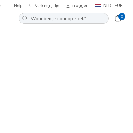
s
Help
Verlanglijstje
Inloggen
NLD | EUR
0
n
⭐
 Vortex 3.0
Toevoegen aan verlanglijstje
een beoordelingen
antbeoordelingen
inclusief BTW
auw / Oranje
(#
400590C
BBOR
)