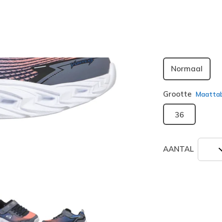
geselecte
Breedte
Normaal
Grootte
Maatta
36
AANTAL