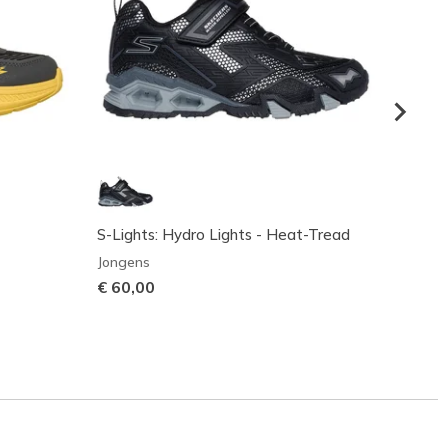
S-Lights: Hydro Lights - Heat-Tread
S-Ligh
Jongens
Jonge
€ 60,00
€ 50,