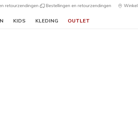
 en retourzendingen
Bestellingen en retourzendingen
Winkel
EN
KIDS
KLEDING
OUTLET
⭐
Skechers VIP:
45 dagen retourrecht voor leden
Meld je aa
Jongens
S-Lights:
G
3,1 van de 5 kl
€ 45,00
Kleur
Zwart / Bl