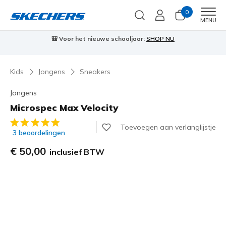
0
Men
MENU
⭐
Skechers VIP:
45 dagen retourrecht voor leden
Meld je aan
⭐
Kids
Jongens
Sneakers
Jongens
Microspec Max Velocity
3,7 van de 5 klantbeoordelingen
Toevoegen aan verlanglijstje
3 beoordelingen
€ 50,00
inclusief BTW