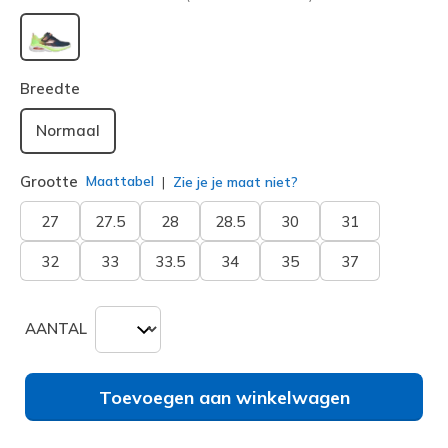
geselecteerd
Breedte
Normaal
Grootte
Maattabel
Zie je je maat niet?
27
27.5
28
28.5
30
31
32
33
33.5
34
35
37
AANTAL
Toevoegen aan winkelwagen