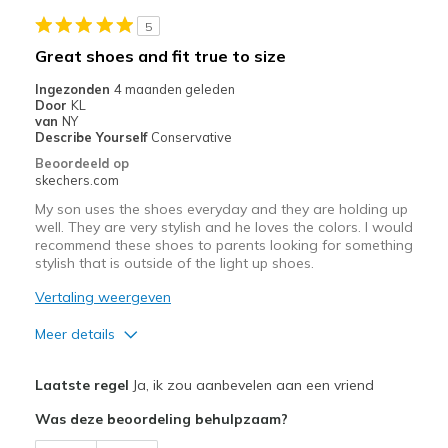
5
Great shoes and fit true to size
Ingezonden
4 maanden geleden
Door
KL
van
NY
Describe Yourself
Conservative
Beoordeeld op
skechers.com
My son uses the shoes everyday and they are holding up
well. They are very stylish and he loves the colors. I would
recommend these shoes to parents looking for something
stylish that is outside of the light up shoes.
Vertaling weergeven
Meer details
Pluspunten
Laatste regel
Ja, ik zou aanbevelen aan een vriend
Attractive Design
Was deze beoordeling behulpzaam?
Breathe Well