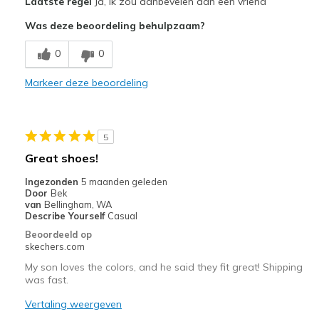
Laatste regel
Ja, ik zou aanbevelen aan een vriend
Attractive Design
Was deze beoordeling behulpzaam?
Breathe Well
0
0
Comfortable
Markeer deze beoordeling
Durable
Stylish
5
Beste toepassingen
Great shoes!
Casual Wear
Ingezonden
5 maanden geleden
Door
Bek
Sizing
Feels true to size
van
Bellingham, WA
Describe Yourself
Casual
View On Shoes
Shoes are for Wearing
Beoordeeld op
skechers.com
My son loves the colors, and he said they fit great! Shipping
was fast.
Vertaling weergeven