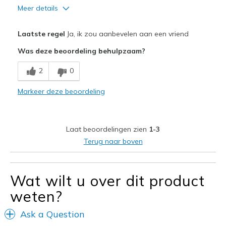
Meer details
Pluspunten
Laatste regel
Ja, ik zou aanbevelen aan een vriend
Attractive Design
Was deze beoordeling behulpzaam?
Breathe Well
2
0
Comfortable
Markeer deze beoordeling
Durable
Stylish
Laat beoordelingen zien
1-3
Beste toepassingen
Terug naar boven
Casual Wear
Wat wilt u over dit product
Width
Feels true to width
Sizing
Feels true to size
weten?
View On Shoes
Shoes are for Wearing
Ask a Question