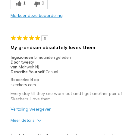
1
0
Comfortable
Markeer deze beoordeling
Durable
Stylish
5
Beste toepassingen
My grandson absolutely loves them
Casual Wear
Ingezonden
5 maanden geleden
Door
tweety
Going Out
van
Mahwah NJ
Describe Yourself
Casual
Travel
Beoordeeld op
skechers.com
Width
Feels true to width
Every day till they are worn out and I get another pair of
Sizing
Feels true to size
Skechers. Love them
View On Shoes
Shoes are for Wearing
Vertaling weergeven
Meer details
Pluspunten