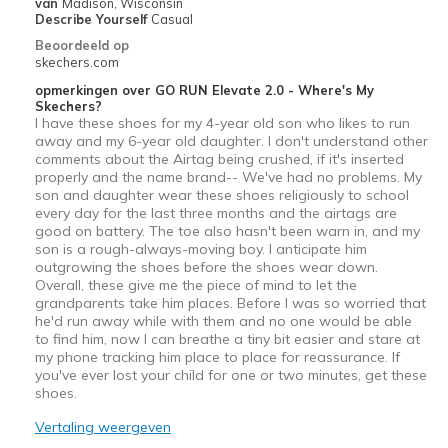
van
Madison, Wisconsin
Describe Yourself
Casual
Beoordeeld op
skechers.com
opmerkingen over GO RUN Elevate 2.0 - Where's My
Skechers?
I have these shoes for my 4-year old son who likes to run
away and my 6-year old daughter. I don't understand other
comments about the Airtag being crushed, if it's inserted
properly and the name brand-- We've had no problems. My
son and daughter wear these shoes religiously to school
every day for the last three months and the airtags are
good on battery. The toe also hasn't been warn in, and my
son is a rough-always-moving boy. I anticipate him
outgrowing the shoes before the shoes wear down.
Overall, these give me the piece of mind to let the
grandparents take him places. Before I was so worried that
he'd run away while with them and no one would be able
to find him, now I can breathe a tiny bit easier and stare at
my phone tracking him place to place for reassurance. If
you've ever lost your child for one or two minutes, get these
shoes.
Vertaling weergeven