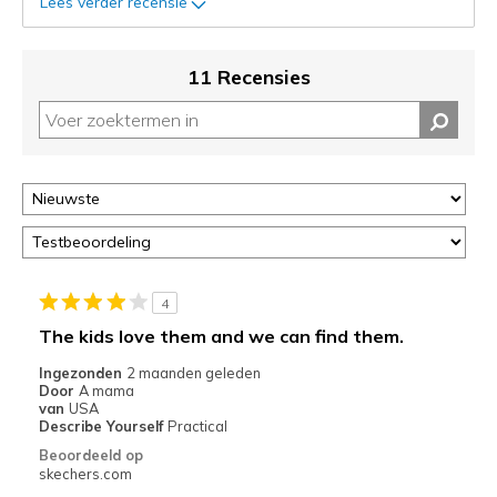
status
Lees verder recensie
van
je
migratie
11 Recensies
controleren
op
deze
page
of
door
<a
href="javascript:location.href=location.pathname;">hier</a>
de
page
4
met
The kids love them and we can find them.
de
Ingezonden
2 maanden geleden
migratiegeschiedenis
Door
A mama
van
van
USA
de
Describe Yourself
Practical
page_id
Beoordeeld op
te
skechers.com
bezoeken.