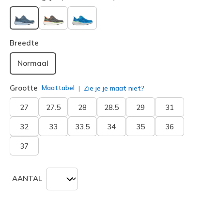
geselecteerd
Breedte
Normaal
Grootte
Maattabel
Zie je je maat niet?
27
27.5
28
28.5
29
31
32
33
33.5
34
35
36
37
AANTAL