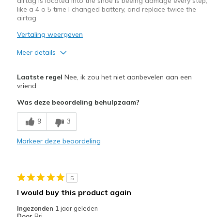
airtag is located into the shoe is beeing damage every step,
like a 4 o 5 time I changed battery, and replace twice the
airtag
Vertaling weergeven
Meer details
Pluspunten
Laatste regel
Nee, ik zou het niet aanbevelen aan een
Attractive Design
vriend
Was deze beoordeling behulpzaam?
Minpunten
Poor Cushioning
9
3
Beste toepassingen
Markeer deze beoordeling
Casual Wear
Width
Feels true to width
5
Sizing
Feels true to size
I would buy this product again
Ingezonden
1 jaar geleden
Door
Bri