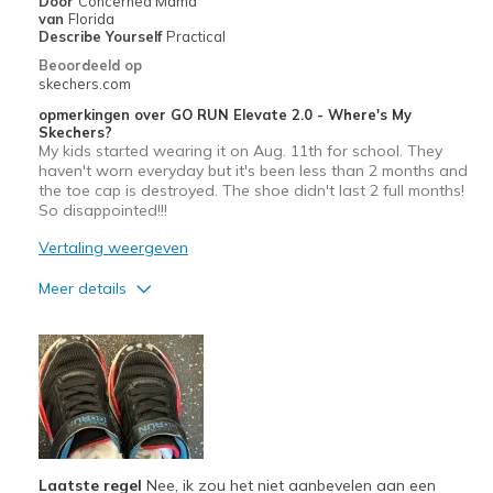
Door
Concerned Mama
van
Florida
Describe Yourself
Practical
Beoordeeld op
skechers.com
opmerkingen over GO RUN Elevate 2.0 - Where's My
Skechers?
My kids started wearing it on Aug. 11th for school. They
haven't worn everyday but it's been less than 2 months and
the toe cap is destroyed. The shoe didn't last 2 full months!
So disappointed!!!
Vertaling weergeven
Meer details
Pluspunten
Attractive Design
Minpunten
Poor Quality
Wear Out Quickly
Laatste regel
Nee, ik zou het niet aanbevelen aan een