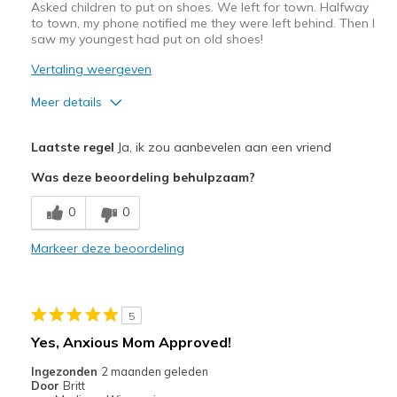
Asked children to put on shoes. We left for town. Halfway
to town, my phone notified me they were left behind. Then I
saw my youngest had put on old shoes!
Vertaling weergeven
Meer details
Pluspunten
Laatste regel
Ja, ik zou aanbevelen aan een vriend
Attractive Design
Was deze beoordeling behulpzaam?
Comfortable
0
0
Beste toepassingen
Markeer deze beoordeling
Casual Wear
Width
Feels true to width
5
Sizing
Feels true to size
Yes, Anxious Mom Approved!
View On Shoes
Shoes are for Wearing
Ingezonden
2 maanden geleden
Door
Britt