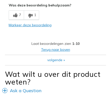
Was deze beoordeling behulpzaam?
Durable
7
1
Minpunten
Poor Cushioning
Markeer deze beoordeling
Beste toepassingen
Going Out
Laat beoordelingen zien
1-10
Terug naar boven
Width
Feels too narrow
Sizing
Feels true to size
volgende
»
View On Shoes
Shoes are for Wearing
Wat wilt u over dit product
weten?
Ask a Question