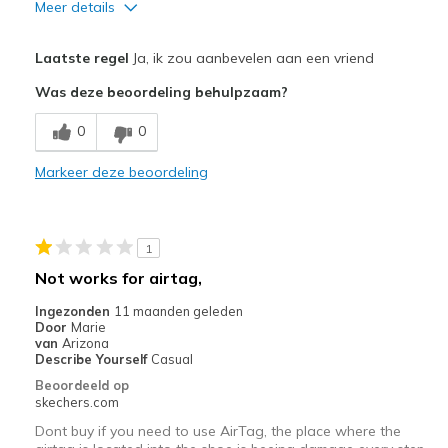
Meer details
Pluspunten
Laatste regel
Ja, ik zou aanbevelen aan een vriend
Attractive Design
Was deze beoordeling behulpzaam?
Breathe Well
0
0
Comfortable
Markeer deze beoordeling
Durable
Stylish
1
Beste toepassingen
Not works for airtag,
Casual Wear
Ingezonden
11 maanden geleden
Door
Marie
Width
Feels true to width
van
Arizona
Describe Yourself
Casual
Sizing
Feels true to size
Beoordeeld op
View On Shoes
Shoes are for Wearing
skechers.com
Dont buy if you need to use AirTag, the place where the