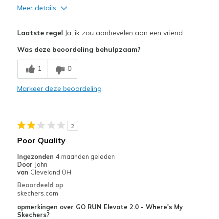
Meer details
Pluspunten
Laatste regel
Ja, ik zou aanbevelen aan een vriend
Durable
Was deze beoordeling behulpzaam?
Beste toepassingen
1
0
Casual Wear
Markeer deze beoordeling
Width
Feels true to width
Sizing
Feels true to size
View On Shoes
Shoes are for Wearing
2
Poor Quality
Ingezonden
4 maanden geleden
Door
John
van
Cleveland OH
Beoordeeld op
skechers.com
opmerkingen over GO RUN Elevate 2.0 - Where's My
Skechers?