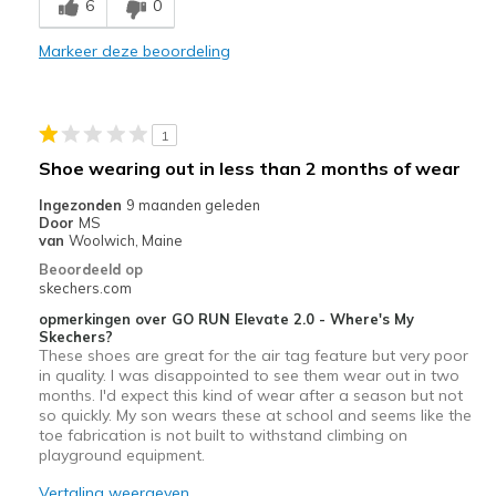
6
0
Comfortable
Markeer deze beoordeling
Minpunten
Wear Out Quickly
1
Beste toepassingen
Shoe wearing out in less than 2 months of wear
Casual Wear
Ingezonden
9 maanden geleden
Door
MS
Width
Feels true to width
van
Woolwich, Maine
Sizing
Feels true to size
Beoordeeld op
View On Shoes
Shoes are for Wearing
skechers.com
opmerkingen over GO RUN Elevate 2.0 - Where's My
Skechers?
These shoes are great for the air tag feature but very poor
in quality. I was disappointed to see them wear out in two
months. I'd expect this kind of wear after a season but not
so quickly. My son wears these at school and seems like the
toe fabrication is not built to withstand climbing on
playground equipment.
Vertaling weergeven