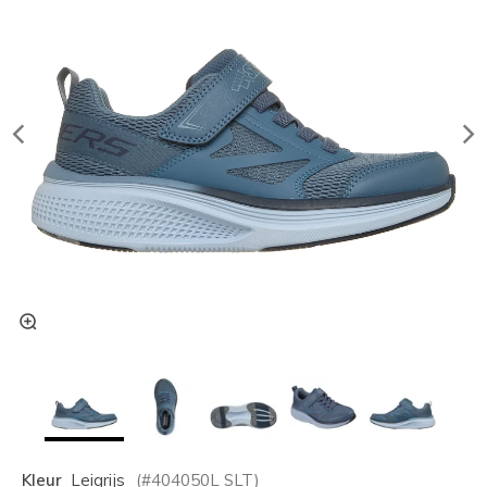
Kleur
Leigrijs
(#
404050L
SLT
)