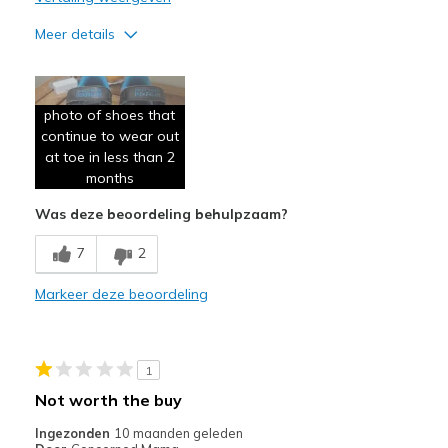
Meer details
Minpunten
Poor Quality
photo of shoes that
continue to wear out
Wear Out Quickly
at toe in less than 2
months
Width
Feels true to width
Sizing
Feels true to size
Was deze beoordeling behulpzaam?
7
2
Markeer deze beoordeling
1
Not worth the buy
Ingezonden
10 maanden geleden