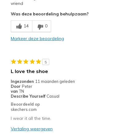
vriend
Beste toepassingen
Was deze beoordeling behulpzaam?
Casual Wear
14
0
School wear
Markeer deze beoordeling
Width
Feels true to width
Sizing
Feels half size too small
5
L love the shoe
Ingezonden
11 maanden geleden
Door
Peter
van
TN
Describe Yourself
Casual
Beoordeeld op
skechers.com
I wear it all the time.
Vertaling weergeven