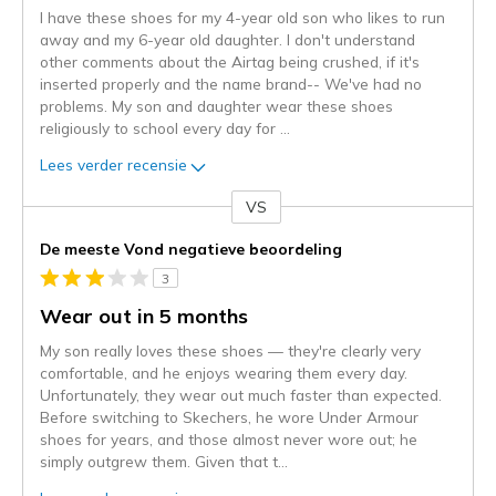
I have these shoes for my 4-year old son who likes to run
away and my 6-year old daughter. I don't understand
other comments about the Airtag being crushed, if it's
inserted properly and the name brand-- We've had no
problems. My son and daughter wear these shoes
religiously to school every day for
...
Lees verder recensie
VS
Je
content
De meeste Vond negatieve beoordeling
wordt
3
momenteel
gemigreerd
Wear out in 5 months
naar
My son really loves these shoes — they're clearly very
de
comfortable, and he enjoys wearing them every day.
niejee
Unfortunately, they wear out much faster than expected.
page_id.
Before switching to Skechers, he wore Under Armour
Je
shoes for years, and those almost never wore out; he
kunt
simply outgrew them. Given that t
...
de