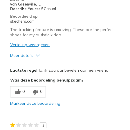
van
Greenville, IL
Describe Yourself
Casual
Beoordeeld op
skechers.com
The tracking feature is amazing. These are the perfect
shoes for my autistic kiddo
Vertaling weergeven
Meer details
Pluspunten
Laatste regel
Ja, ik zou aanbevelen aan een vriend
Attractive Design
Was deze beoordeling behulpzaam?
Breathe Well
0
0
Comfortable
Markeer deze beoordeling
Durable
Stylish
1