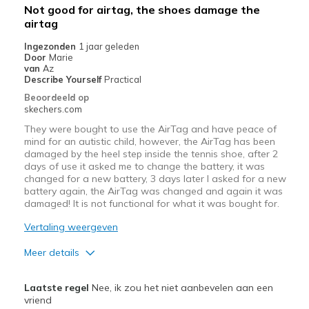
Beste toepassingen
Not good for airtag, the shoes damage the
airtag
Casual Wear
Ingezonden
1 jaar geleden
Going Out
Door
Marie
van
Az
Travel
Describe Yourself
Practical
Beoordeeld op
Width
Feels true to width
skechers.com
Sizing
Feels true to size
They were bought to use the AirTag and have peace of
View On Shoes
Shoes are for Wearing
mind for an autistic child, however, the AirTag has been
damaged by the heel step inside the tennis shoe, after 2
days of use it asked me to change the battery, it was
changed for a new battery, 3 days later I asked for a new
battery again, the AirTag was changed and again it was
damaged! It is not functional for what it was bought for.
Vertaling weergeven
Meer details
Pluspunten
Laatste regel
Nee, ik zou het niet aanbevelen aan een
Attractive Design
vriend