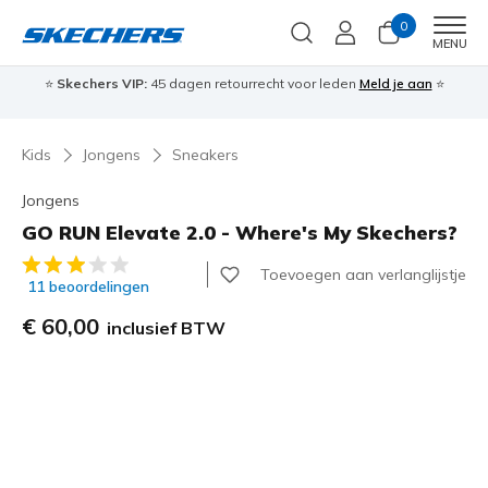
0
Men
MENU
⭐
Skechers VIP:
45 dagen retourrecht voor leden
Meld je aan
⭐
🎁
Kids
Jongens
Sneakers
Jongens
GO RUN Elevate 2.0 - Where's My Skechers?
5 van de 5 klantbeoordelingen
Toevoegen aan verlanglijstje
11 beoordelingen
€ 60,00
inclusief BTW