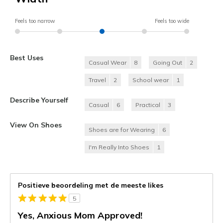
Feels too narrow
Feels too wide
Best Uses
Casual Wear
8
Going Out
2
Travel
2
School wear
1
Describe Yourself
Casual
6
Practical
3
View On Shoes
Shoes are for Wearing
6
I'm Really Into Shoes
1
Positieve beoordeling met de meeste likes
5
Yes, Anxious Mom Approved!