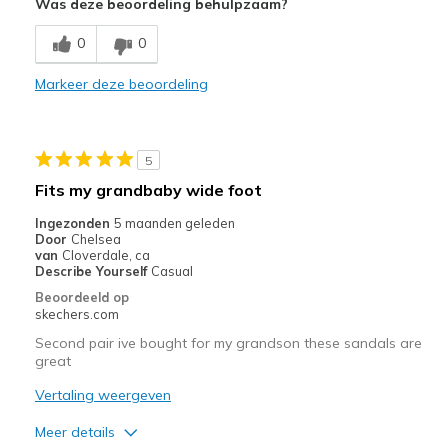
Was deze beoordeling behulpzaam?
Breathe Well
0
0
Comfortable
Markeer deze beoordeling
Durable
Stylish
5
Beste toepassingen
Fits my grandbaby wide foot
Casual Wear
Ingezonden
5 maanden geleden
Door
Chelsea
Going Out
van
Cloverdale, ca
Describe Yourself
Casual
Travel
Beoordeeld op
skechers.com
Width
Feels true to width
Second pair ive bought for my grandson these sandals are
Sizing
Feels true to size
great
View On Shoes
I'm Really Into Shoes
Vertaling weergeven
Meer details