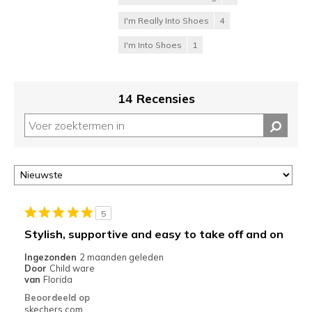
I'm Really Into Shoes
4
I'm Into Shoes
1
14 Recensies
5
Stylish, supportive and easy to take off and on
Ingezonden
2 maanden geleden
Door
Child ware
van
Florida
Beoordeeld op
skechers.com