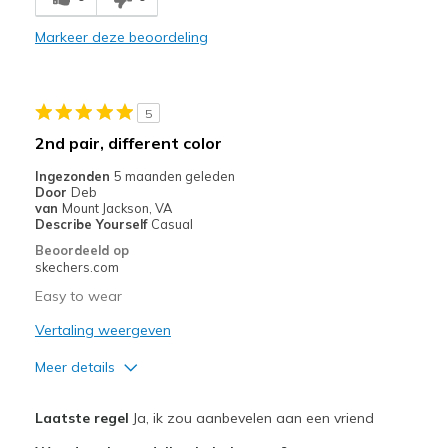
Comfortable
Markeer deze beoordeling
Stylish
Beste toepassingen
5
Casual Wear
2nd pair, different color
Width
Feels true to width
Ingezonden
5 maanden geleden
Door
Deb
Sizing
Feels half size too small
van
Mount Jackson, VA
View On Shoes
Shoes are for Wearing
Describe Yourself
Casual
Beoordeeld op
skechers.com
Easy to wear
Vertaling weergeven
Meer details
Pluspunten
Laatste regel
Ja, ik zou aanbevelen aan een vriend
Attractive Design