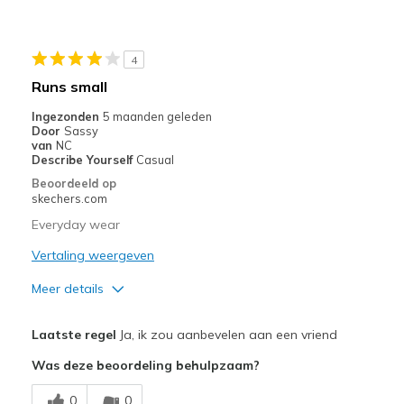
Beste toepassingen
Casual Wear
4
Width
Feels true to width
Runs small
Sizing
Feels true to size
Ingezonden
5 maanden geleden
Door
Sassy
van
NC
Describe Yourself
Casual
Beoordeeld op
skechers.com
Everyday wear
Vertaling weergeven
Meer details
Pluspunten
Laatste regel
Ja, ik zou aanbevelen aan een vriend
Attractive Design
Was deze beoordeling behulpzaam?
Breathe Well
0
0