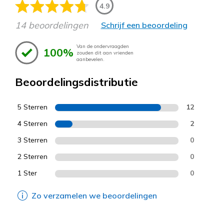
4.9
14 beoordelingen
Schrijf een beoordeling
Van de ondervraagden
100%
zouden dit aan vrienden
aanbevelen.
Beoordelingsdistributie
5 Sterren
12
4 Sterren
2
3 Sterren
0
2 Sterren
0
1 Ster
0
Zo verzamelen we beoordelingen