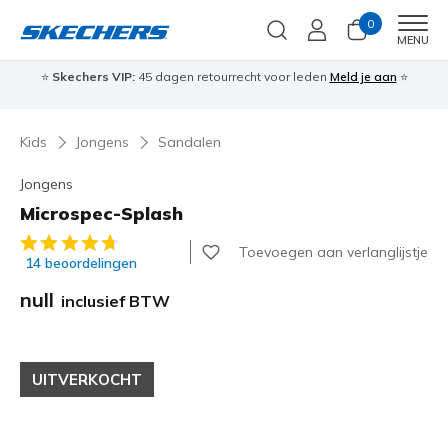
0
Men
MENU
⭐
Skechers VIP:
45 dagen retourrecht voor leden
Meld je aan
⭐
🎁
Kids
Jongens
Sandalen
Jongens
Microspec-Splash
4,3 van de 5 klantbeoordelingen
Toevoegen aan verlanglijstje
14 beoordelingen
null
inclusief BTW
UITVERKOCHT