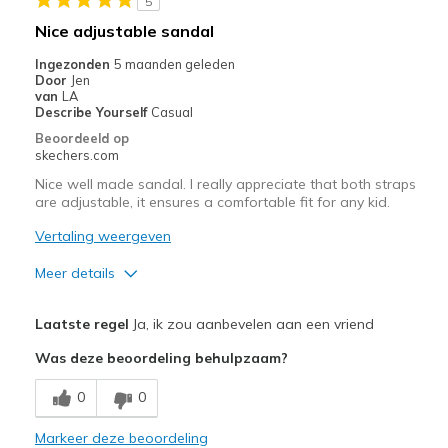
5
Beste toepassingen
Nice adjustable sandal
Casual Wear
Ingezonden
5 maanden geleden
Door
Jen
Width
Feels true to width
van
LA
Describe Yourself
Casual
Sizing
Feels true to size
Beoordeeld op
View On Shoes
Shoes are for Wearing
skechers.com
Nice well made sandal. I really appreciate that both straps
are adjustable, it ensures a comfortable fit for any kid.
Vertaling weergeven
Meer details
Pluspunten
Laatste regel
Ja, ik zou aanbevelen aan een vriend
Attractive Design
Was deze beoordeling behulpzaam?
Comfortable
0
0
Stylish
Markeer deze beoordeling