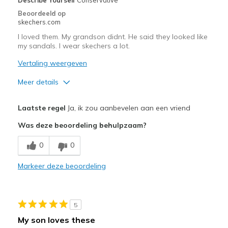
Width
Feels true to width
Beoordeeld op
skechers.com
Sizing
Feels true to size
View On Shoes
I'm Into Shoes
I loved them. My grandson didnt. He said they looked like
my sandals. I wear skechers a lot.
Vertaling weergeven
Meer details
Pluspunten
Laatste regel
Ja, ik zou aanbevelen aan een vriend
Attractive Design
Was deze beoordeling behulpzaam?
Comfortable
0
0
Beste toepassingen
Markeer deze beoordeling
Casual Wear
View On Shoes
I'm Really Into Shoes
5
My son loves these