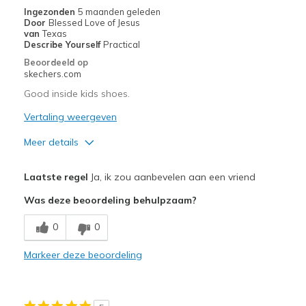
Ingezonden
5 maanden geleden
Door
Blessed Love of Jesus
van
Texas
Describe Yourself
Practical
Beoordeeld op
skechers.com
Good inside kids shoes.
Vertaling weergeven
Meer details
Pluspunten
Laatste regel
Ja, ik zou aanbevelen aan een vriend
Attractive Design
Was deze beoordeling behulpzaam?
Breathe Well
0
0
Comfortable
Markeer deze beoordeling
Durable
Stylish