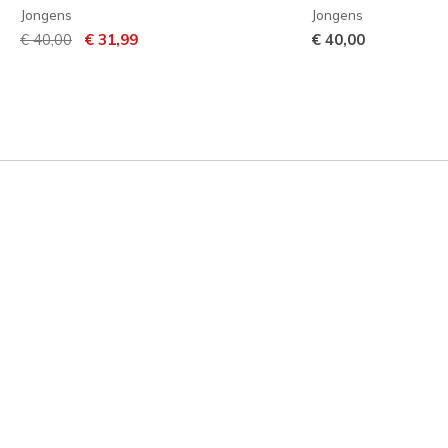
Jongens
Jongens
Prijs verlaagd van
naar
€ 40,00
€ 31,99
€ 40,00