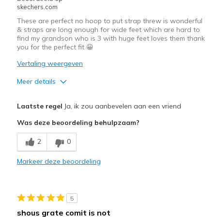
skechers.com
These are perfect no hoop to put strap threw is wonderful
& straps are long enough for wide feet which are hard to
find my grandson who is 3 with huge feet loves them thank
you for the perfect fit 😀
Vertaling weergeven
Meer details
Pluspunten
Laatste regel
Ja, ik zou aanbevelen aan een vriend
Attractive Design
Was deze beoordeling behulpzaam?
Breathe Well
2
0
Comfortable
Markeer deze beoordeling
Durable
Fit my grandsons wide feet perfectly
5
Stylish
shous grate comit is not