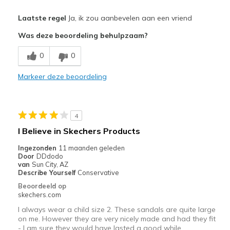
Pluspunten
Laatste regel
Ja, ik zou aanbevelen aan een vriend
Breathe Well
Was deze beoordeling behulpzaam?
Comfortable
0
0
Durable
Markeer deze beoordeling
Stylish
Beste toepassingen
4
Casual Wear
I Believe in Skechers Products
Width
Feels true to width
Ingezonden
11 maanden geleden
Door
DDdodo
Sizing
Feels true to size
van
Sun City, AZ
View On Shoes
I'm Really Into Shoes
Describe Yourself
Conservative
Beoordeeld op
skechers.com
I always wear a child size 2. These sandals are quite large
on me. However they are very nicely made and had they fit
- I am sure they would have lasted a good while.