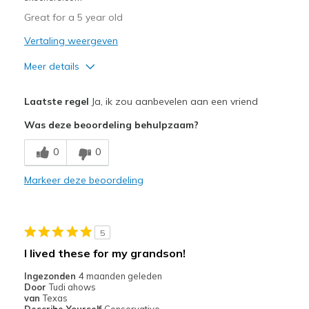
Great for a 5 year old
Vertaling weergeven
Meer details
Pluspunten
Laatste regel
Ja, ik zou aanbevelen aan een vriend
Attractive Design
Was deze beoordeling behulpzaam?
Breathe Well
0
0
Comfortable
Markeer deze beoordeling
Durable
Stylish
5
Beste toepassingen
I lived these for my grandson!
Casual Wear
Ingezonden
4 maanden geleden
Door
Tudi ahows
Going Out
van
Texas
Describe Yourself
Conservative