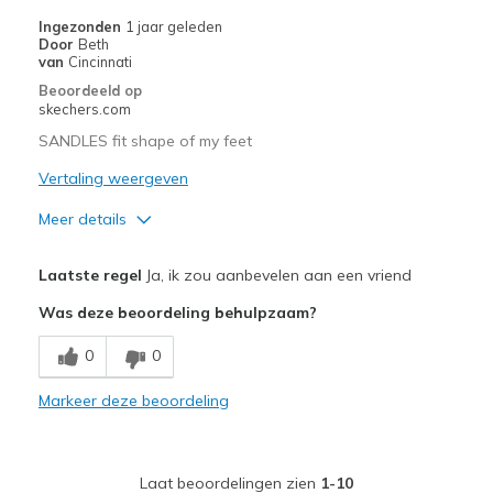
Beste toepassingen
Ingezonden
1 jaar geleden
Door
Beth
Casual Wear
van
Cincinnati
Beoordeeld op
Going Out
skechers.com
Travel
SANDLES fit shape of my feet
Vertaling weergeven
Width
Feels true to width
Sizing
Feels true to size
Meer details
View On Shoes
I'm Really Into Shoes
Pluspunten
Laatste regel
Ja, ik zou aanbevelen aan een vriend
Comfortable
Was deze beoordeling behulpzaam?
Width
Feels true to width
0
0
Sizing
Feels true to size
Markeer deze beoordeling
Laat beoordelingen zien
1-10