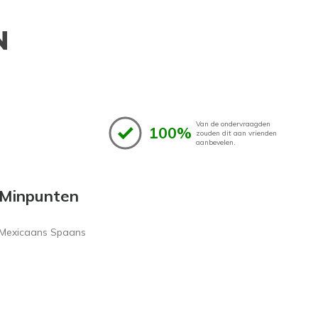
N
Van de ondervraagden
100%
zouden dit aan vrienden
aanbevelen.
Minpunten
Mexicaans Spaans