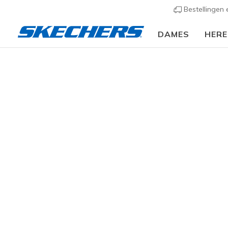
Bestellingen
DAMES
HER
🎒 Voor het nieu
Kids
Jongens
Sandalen