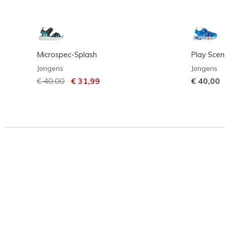
Microspec-Splash
Play Scen
Jongens
Jongens
Prijs verlaagd van
€ 40,00
naar
€ 31,99
€ 40,00