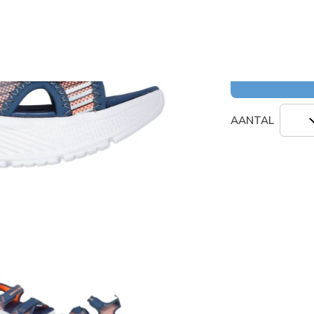
Kleur
(#
40703
AANTAL