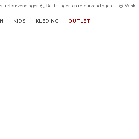
 en retourzendingen
Bestellingen en retourzendingen
Winkel
EN
KIDS
KLEDING
OUTLET
we schooljaar:
SHOP NU
Jongens
Microspe
1
4,3 van de 5 kl
null
inclusi
UITVERKOCH