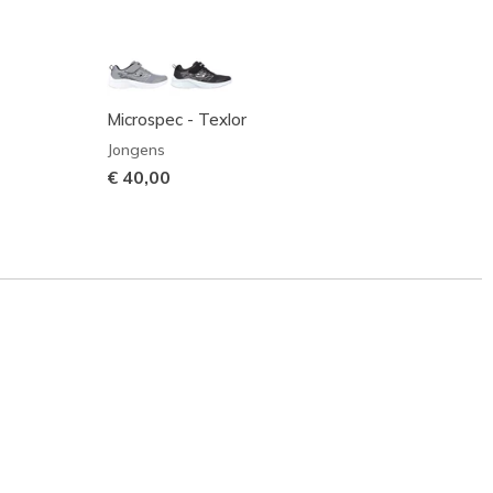
Microspec - Texlor
Micro
Jongens
Jonge
€ 40,00
€ 50,