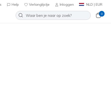
s
Help
Verlanglijstje
Inloggen
NLD | EUR
0
c-Splash
Toevoegen aan verlanglijstje
4 beoordelingen
antbeoordelingen
ef BTW
T