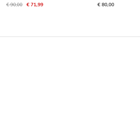
Prijs verlaagd van
naar
€ 90,00
€ 71,99
€ 80,00