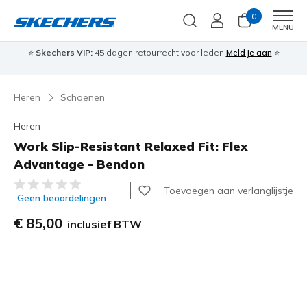
0
Men
MENU
⭐
Skechers VIP:
45 dagen retourrecht voor leden
Meld je aan
⭐
🎁
Heren
Schoenen
Heren
Work Slip-Resistant Relaxed Fit: Flex
Advantage - Bendon
5 van de 5 klantbeoordelingen
Toevoegen aan verlanglijstje
Geen beoordelingen
€ 85,00
inclusief BTW