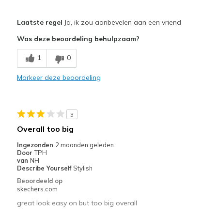
Pluspunten
Laatste regel
Ja, ik zou aanbevelen aan een vriend
Attractive Design
Was deze beoordeling behulpzaam?
Breathe Well
1
0
Come in men's size 7 which is hard to find.
Markeer deze beoordeling
Comfortable
Durable
3
Stylish
Overall too big
Beste toepassingen
Ingezonden
2 maanden geleden
Door
TPH
Casual Wear
van
NH
Describe Yourself
Stylish
Going Out
Beoordeeld op
skechers.com
Travel
great look easy on but too big overall
Width
Feels true to width