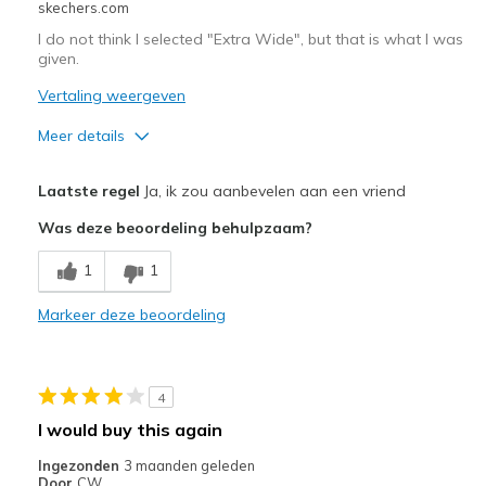
skechers.com
I do not think I selected "Extra Wide", but that is what I was
given.
Vertaling weergeven
Meer details
Pluspunten
Laatste regel
Ja, ik zou aanbevelen aan een vriend
Attractive Design
Was deze beoordeling behulpzaam?
Minpunten
1
1
Way too wide.
Markeer deze beoordeling
Beste toepassingen
Casual Wear
4
Width
Feels too wide
I would buy this again
Sizing
Feels full size too big
Ingezonden
3 maanden geleden
View On Shoes
Shoes are for Wearing
Door
CW