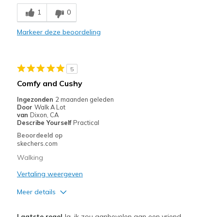
Comfortable
1
0
Beste toepassingen
Markeer deze beoordeling
Casual Wear
Width
Feels true to width
5
Sizing
Feels true to size
Comfy and Cushy
View On Shoes
Shoes are for Wearing
Ingezonden
2 maanden geleden
Door
Walk A Lot
van
Dixon, CA
Describe Yourself
Practical
Beoordeeld op
skechers.com
Walking
Vertaling weergeven
Meer details
Pluspunten
Laatste regel
Ja, ik zou aanbevelen aan een vriend