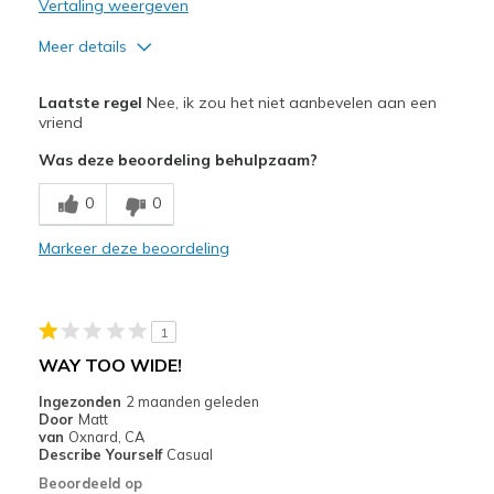
Vertaling weergeven
Sizing
Feels true to size
Meer details
View On Shoes
I'm Into Shoes
Pluspunten
Laatste regel
Nee, ik zou het niet aanbevelen aan een
Attractive Design
vriend
Was deze beoordeling behulpzaam?
Breathe Well
0
0
Comfortable
Markeer deze beoordeling
Beste toepassingen
Casual Wear
Width
Feels too wide
1
Sizing
Feels full size too big
WAY TOO WIDE!
View On Shoes
I'm Really Into Shoes
Ingezonden
2 maanden geleden
Door
Matt
van
Oxnard, CA
Describe Yourself
Casual
Beoordeeld op