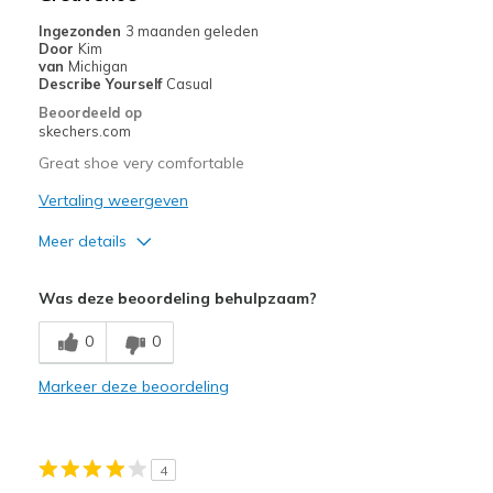
Ingezonden
3 maanden geleden
Door
Kim
van
Michigan
Describe Yourself
Casual
Beoordeeld op
skechers.com
Great shoe very comfortable
Vertaling weergeven
Meer details
Pluspunten
Was deze beoordeling behulpzaam?
Attractive Design
0
0
Breathe Well
Markeer deze beoordeling
Comfortable
Beste toepassingen
4
Travel