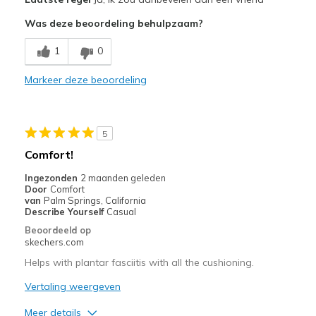
Attractive Design
Was deze beoordeling behulpzaam?
Breathe Well
1
0
Comfortable
Markeer deze beoordeling
Stylish
Beste toepassingen
5
Casual Wear
Comfort!
Width
Feels true to width
Ingezonden
2 maanden geleden
Door
Comfort
Sizing
Feels true to size
van
Palm Springs, California
View On Shoes
Shoes are for Wearing
Describe Yourself
Casual
Beoordeeld op
skechers.com
Helps with plantar fasciitis with all the cushioning.
Vertaling weergeven
Meer details