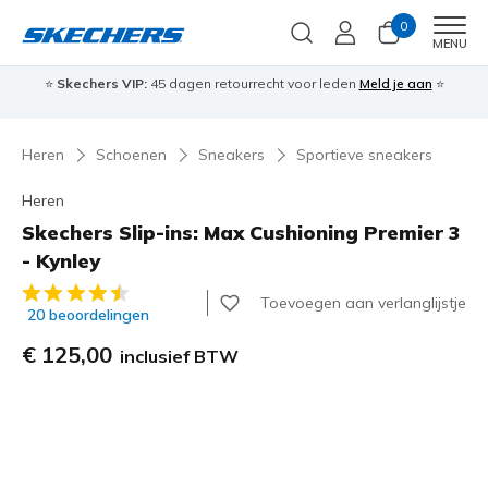
0
Men
MENU
⭐
Skechers VIP:
45 dagen retourrecht voor leden
Meld je aan
⭐
🎁
Heren
Schoenen
Sneakers
Sportieve sneakers
Heren
Skechers Slip-ins: Max Cushioning Premier 3
- Kynley
3,8 van de 5 klantbeoordelingen
Toevoegen aan verlanglijstje
20 beoordelingen
€ 125,00
inclusief BTW