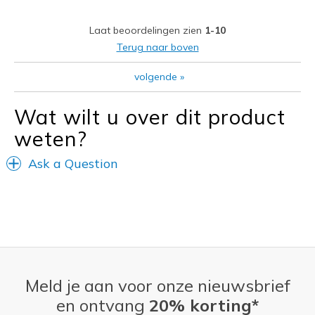
Beste toepassingen
Laat beoordelingen zien
1-10
Casual Wear
Terug naar boven
Travel
volgende
»
Width
Feels true to width
Wat wilt u over dit product
Sizing
Feels full size too big
View On Shoes
Shoes are for Wearing
weten?
Ask a Question
Meld je aan voor onze nieuwsbrief
en ontvang
20% korting*