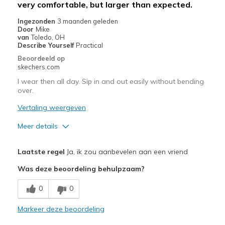
very comfortable, but larger than expected.
Sizing
Feels true to size
Ingezonden
3 maanden geleden
Door
Mike
van
Toledo, OH
Describe Yourself
Practical
Beoordeeld op
skechers.com
I wear then all day. Sip in and out easily without bending
over.
Vertaling weergeven
Meer details
Pluspunten
Laatste regel
Ja, ik zou aanbevelen aan een vriend
Breathe Well
Was deze beoordeling behulpzaam?
Comfortable
0
0
Minpunten
Markeer deze beoordeling
loose fit rubs heel