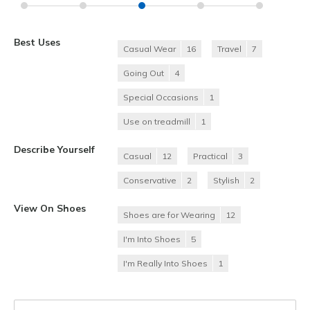
Best Uses
Casual Wear
16
Travel
7
Going Out
4
Special Occasions
1
Use on treadmill
1
Describe Yourself
Casual
12
Practical
3
Conservative
2
Stylish
2
View On Shoes
Shoes are for Wearing
12
I'm Into Shoes
5
I'm Really Into Shoes
1