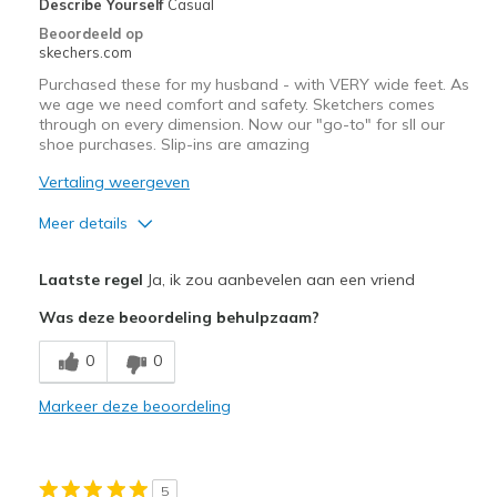
Describe Yourself
Casual
page_id
Beoordeeld op
te
skechers.com
bezoeken.
Purchased these for my husband - with VERY wide feet. As
we age we need comfort and safety. Sketchers comes
through on every dimension. Now our "go-to" for sll our
shoe purchases. Slip-ins are amazing
Vertaling weergeven
Meer details
Pluspunten
Laatste regel
Ja, ik zou aanbevelen aan een vriend
Attractive Design
Was deze beoordeling behulpzaam?
Breathe Well
0
0
Comfortable
Markeer deze beoordeling
Durable
Beste toepassingen
5