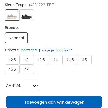
Kleur
Taupe
(#
221222
TPE
)
geselecteerd
Breedte
Normaal
Grootte
Maattabel
Zie je je maat niet?
42.5
43
43.5
44
44.5
45
45.5
47
AANTAL
Toevoegen aan winkelwagen