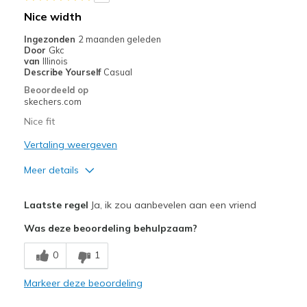
Casual Wear
Nice width
Going Out
Ingezonden
2 maanden geleden
Door
Gkc
Travel
van
Illinois
Describe Yourself
Casual
Width
Feels true to width
Beoordeeld op
skechers.com
Sizing
Feels true to size
View On Shoes
Shoes are for Wearing
Nice fit
Vertaling weergeven
Meer details
Pluspunten
Laatste regel
Ja, ik zou aanbevelen aan een vriend
Comfortable
Was deze beoordeling behulpzaam?
Beste toepassingen
0
1
Casual Wear
Markeer deze beoordeling
Width
Feels true to width