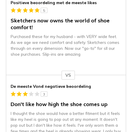
Positieve beoordeling met de meeste likes
5
Sketchers now owns the world of shoe
comfort!
Purchased these for my husband - with VERY wide feet.
As we age we need comfort and safety. Sketchers comes
through on every dimension. Now our "go-to" for sll our
shoe purchases. Slip-ins are amazing
VS
Je
content
De meeste Vond negatieve beoordeling
wordt
3
momenteel
gemigreerd
Don't like how high the shoe comes up
naar
I thought the shoe would have a better fitment but it feels
de
like my heel is going to pop out at any moment. It doesn't
niejee
pop out but I don't like how it feels. I've only worn them a
page_id.
few times and the heel is already showing wear. I only buy