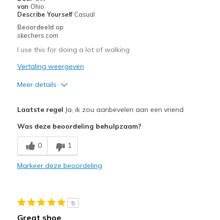
van
Ohio
Describe Yourself
Casual
Beoordeeld op
skechers.com
I use this for doing a lot of walking.
Vertaling weergeven
Meer details
Pluspunten
Laatste regel
Ja, ik zou aanbevelen aan een vriend
Comfortable
Was deze beoordeling behulpzaam?
Beste toepassingen
0
1
Casual Wear
Markeer deze beoordeling
Width
Feels true to width
Sizing
Feels true to size
View On Shoes
Shoes are for Wearing
5
Great shoe