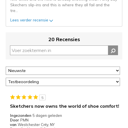
Je
Skechers slip-ins and this is where they all fail and the
kunt
tre
...
de
status
Lees verder recensie
van
je
migratie
20 Recensies
controleren
op
deze
page
of
door
<a
href="javascript:location.href=location.pathname;">hier</a>
de
page
5
met
Sketchers now owns the world of shoe comfort!
de
Ingezonden
5 dagen geleden
migratiegeschiedenis
Door
PMN
van
van
Westchester Cnty, NY
de