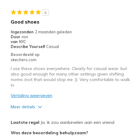
Sizing
Feels true to size
View On Shoes
I'm Into Shoes
5
Good shoes
Ingezonden
2 maanden geleden
Door
nsn
van
NYC
Describe Yourself
Casual
Beoordeeld op
skechers.com
I use these shoes everywhere. Clearly for casual wear, but
also good enough for many other settings given shifting
norms (not that would stop me :)). Very comfortable to walk
in.
Vertaling weergeven
Meer details
Pluspunten
Laatste regel
Ja, ik zou aanbevelen aan een vriend
Breathe Well
Was deze beoordeling behulpzaam?