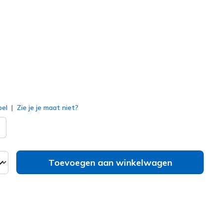
220607
SLT
)
erd
bel
Zie je je maat niet?
Toevoegen aan winkelwagen