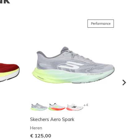
Performance
+4
Skechers Aero Spark
Skeche
Heren
Heren
€ 125,00
€ 115