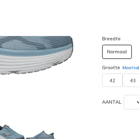
Kleur
Leigrijs
(#
geselecte
Breedte
Normaal
Grootte
Maatta
42
43
AANTAL