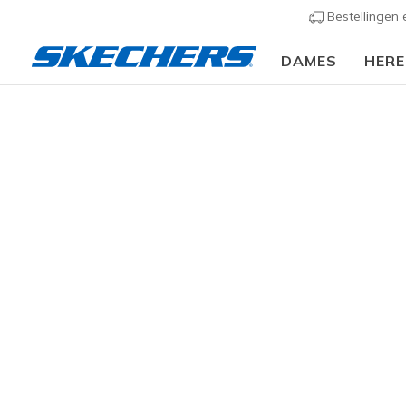
Bestellingen
DAMES
HER
Heren
Schoenen
Sneakers
Sportieve sneak