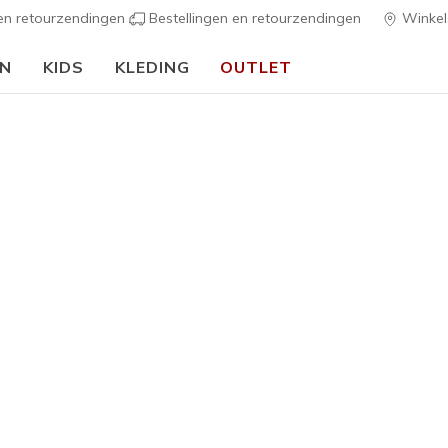
 en retourzendingen
Bestellingen en retourzendingen
Winkel
EN
KIDS
KLEDING
OUTLET
🎒 Voor het nieuwe schooljaar:
SHOP NU
ers
Heren
Skechers 
Endeavou
G
5 van de 5 klan
€ 110,0