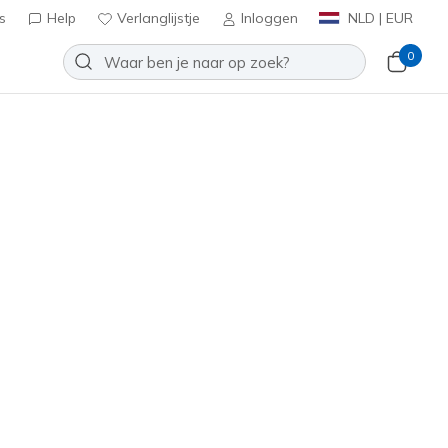
s
Help
Verlanglijstje
Inloggen
NLD | EUR
0
Slip-ins: Max Cushioning
r - Sequoya
Toevoegen aan verlanglijstje
een beoordelingen
tbeoordelingen
0
inclusief BTW