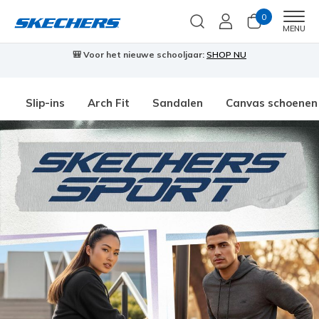
0
Men
MENU
🎒 Voor het nieuwe schooljaar:
SHOP NU
Slip-ins
Arch Fit
Sandalen
Canvas schoenen