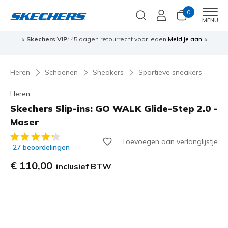
0
Men
MENU
⭐
Skechers VIP:
45 dagen retourrecht voor leden
Meld je aan
⭐
🎁
Heren
Schoenen
Sneakers
Sportieve sneakers
Heren
Skechers Slip-ins: GO WALK Glide-Step 2.0 -
Maser
5 van de 5 klantbeoordelingen
Toevoegen aan verlanglijstje
27 beoordelingen
€ 110,00
inclusief BTW