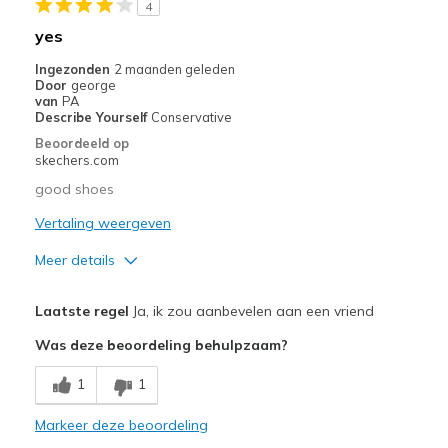
4
Going Out
yes
Width
Feels true to width
Ingezonden
2 maanden geleden
Door
george
Sizing
Feels true to size
van
PA
View On Shoes
Shoes are for Wearing
Describe Yourself
Conservative
Beoordeeld op
skechers.com
good shoes
Vertaling weergeven
Meer details
Pluspunten
Laatste regel
Ja, ik zou aanbevelen aan een vriend
Comfortable
Was deze beoordeling behulpzaam?
Beste toepassingen
1
1
Casual Wear
Markeer deze beoordeling
Width
Feels true to width