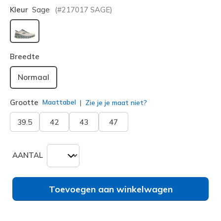
Kleur
Sage
(#
217017
SAGE
)
geselecteerd
Breedte
Normaal
Grootte
Maattabel
Zie je je maat niet?
39.5
42
43
47
AANTAL
Toevoegen aan winkelwagen