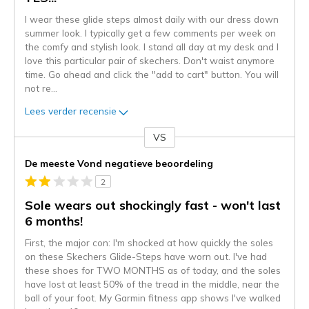
I wear these glide steps almost daily with our dress down
summer look. I typically get a few comments per week on
the comfy and stylish look. I stand all day at my desk and I
love this particular pair of skechers. Don't waist anymore
time. Go ahead and click the "add to cart" button. You will
not re
...
Lees verder recensie
VS
Je
content
De meeste Vond negatieve beoordeling
wordt
2
momenteel
gemigreerd
Sole wears out shockingly fast - won't last
naar
6 months!
de
First, the major con: I'm shocked at how quickly the soles
niejee
on these Skechers Glide-Steps have worn out. I've had
page_id.
these shoes for TWO MONTHS as of today, and the soles
Je
have lost at least 50% of the tread in the middle, near the
kunt
ball of your foot. My Garmin fitness app shows I've walked
de