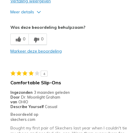
Vertaling weergeven
Meer details
Pluspunten
Was deze beoordeling behulpzaam?
Attractive Design
0
0
Breathe Well
Markeer deze beoordeling
Comfortable
Durable
4
Stylish
Comfortable Slip-Ons
Beste toepassingen
Ingezonden
3 maanden geleden
Door
Dr. Moonlight Graham
Casual Wear
van
OHIO
Describe Yourself
Casual
Going Out
Beoordeeld op
skechers.com
Special Occasions
Bought my first pair of Skechers last year when I couldn't tie