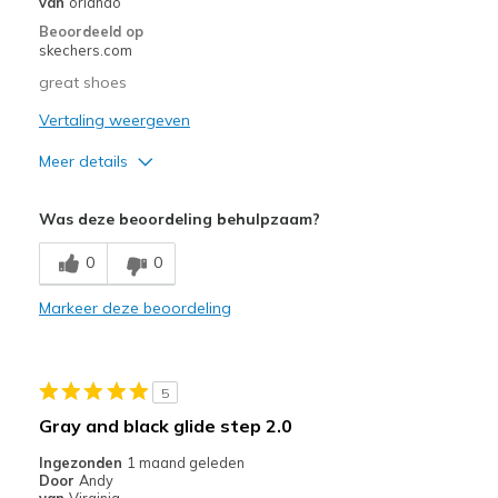
van
orlando
Beoordeeld op
Going Out
skechers.com
Special Occasions
great shoes
Vertaling weergeven
Width
Feels true to width
Sizing
Feels true to size
Meer details
View On Shoes
I'm Into Shoes
Pluspunten
Was deze beoordeling behulpzaam?
Comfortable
0
0
Durable
Markeer deze beoordeling
Stylish
5
Gray and black glide step 2.0
Ingezonden
1 maand geleden
Door
Andy
van
Virginia