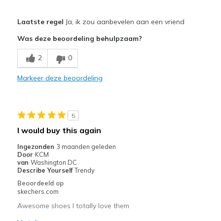
Pluspunten
Laatste regel
Ja, ik zou aanbevelen aan een vriend
Attractive Design
Was deze beoordeling behulpzaam?
Breathe Well
2
0
Comfortable
Markeer deze beoordeling
Durable
Stylish
5
Beste toepassingen
I would buy this again
Casual Wear
Ingezonden
3 maanden geleden
Door
KCM
Travel
van
Washington DC
Describe Yourself
Trendy
Width
Feels true to width
Beoordeeld op
skechers.com
Sizing
Feels true to size
View On Shoes
I'm Into Shoes
Awesome shoes I totally love them