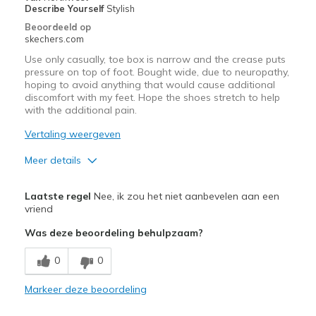
View On Shoes
Shoes are for Wearing
Describe Yourself
Stylish
Beoordeeld op
skechers.com
Use only casually, toe box is narrow and the crease puts
pressure on top of foot. Bought wide, due to neuropathy,
hoping to avoid anything that would cause additional
discomfort with my feet. Hope the shoes stretch to help
with the additional pain.
Vertaling weergeven
Meer details
Pluspunten
Laatste regel
Nee, ik zou het niet aanbevelen aan een
Attractive Design
vriend
Was deze beoordeling behulpzaam?
Minpunten
Need Break In
0
0
Beste toepassingen
Markeer deze beoordeling
Casual Wear