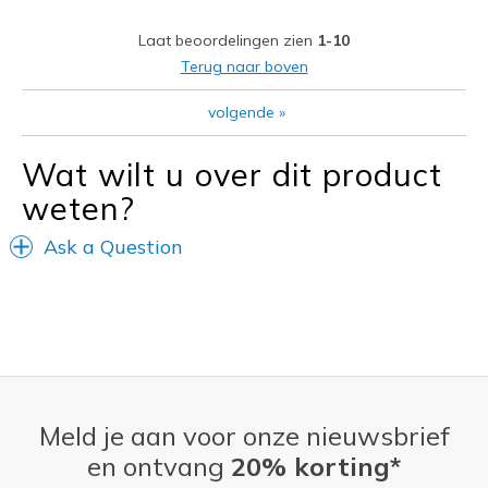
Width
Feels too narrow
Laat beoordelingen zien
1-10
Sizing
Feels true to size
Terug naar boven
View On Shoes
I'm Really Into Shoes
volgende
»
Wat wilt u over dit product
weten?
Ask a Question
Meld je aan voor onze nieuwsbrief
en ontvang
20% korting*