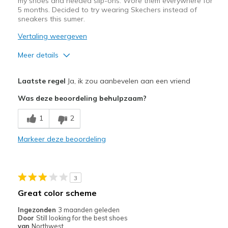
my shoes and needed slip-ons. Wore them everywhere for
Width
Feels true to width
5 months. Decided to try wearing Skechers instead of
Sizing
Feels true to size
sneakers this sumer.
Vertaling weergeven
Meer details
Pluspunten
Laatste regel
Ja, ik zou aanbevelen aan een vriend
Attractive Design
Was deze beoordeling behulpzaam?
Breathe Well
1
2
Comfortable
Markeer deze beoordeling
Stylish
Beste toepassingen
3
Casual Wear
Great color scheme
Width
Feels true to width
Ingezonden
3 maanden geleden
Door
Still looking for the best shoes
Sizing
Feels true to size
van
Northwest