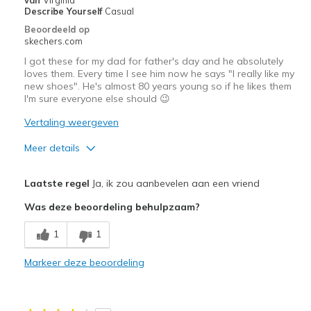
Describe Yourself
Casual
Beoordeeld op
skechers.com
I got these for my dad for father's day and he absolutely
loves them. Every time I see him now he says "I really like my
new shoes". He's almost 80 years young so if he likes them
I'm sure everyone else should 😉
Vertaling weergeven
Meer details
Pluspunten
Laatste regel
Ja, ik zou aanbevelen aan een vriend
Attractive Design
Was deze beoordeling behulpzaam?
Comfortable
1
1
Durable
Markeer deze beoordeling
Beste toepassingen
Casual Wear