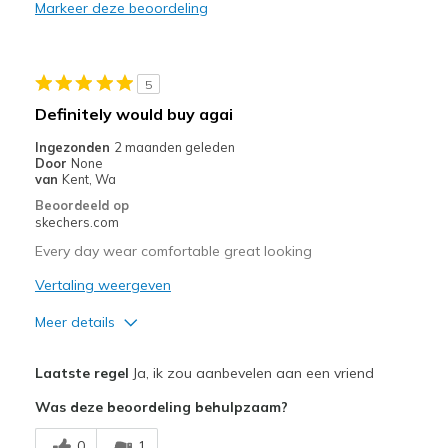
Markeer deze beoordeling
Beste toepassingen
Casual Wear
5
Travel
Definitely would buy agai
Width
Feels true to width
Ingezonden
2 maanden geleden
Door
None
Sizing
Feels true to size
van
Kent, Wa
Beoordeeld op
skechers.com
Every day wear comfortable great looking
Vertaling weergeven
Meer details
View On Shoes
Shoes are for Wearing
Laatste regel
Ja, ik zou aanbevelen aan een vriend
Was deze beoordeling behulpzaam?
0
1