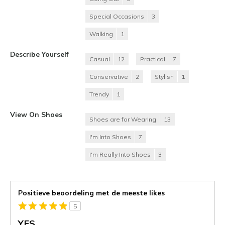
Special Occasions
3
Walking
1
Describe Yourself
Casual
12
Practical
7
Conservative
2
Stylish
1
Trendy
1
View On Shoes
Shoes are for Wearing
13
I'm Into Shoes
7
I'm Really Into Shoes
3
Positieve beoordeling met de meeste likes
5
YES...