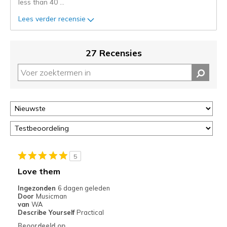
less than 40
...
status
van
Lees verder recensie
je
migratie
controleren
27 Recensies
op
deze
page
of
door
<a
href="javascript:location.href=location.pathname;">hier</a>
de
page
met
5
de
Love them
migratiegeschiedenis
van
Ingezonden
6 dagen geleden
Door
Musicman
de
van
WA
page_id
Describe Yourself
Practical
te
Beoordeeld op