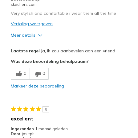
bezoeken.
skechers.com
Very stylish and comfortable i wear them all the time
Vertaling weergeven
Meer details
Pluspunten
Laatste regel
Ja, ik zou aanbevelen aan een vriend
Attractive Design
Was deze beoordeling behulpzaam?
Breathe Well
0
0
Comfortable
Markeer deze beoordeling
Stylish
Minpunten
5
Need Break In
excellent
Beste toepassingen
Ingezonden
1 maand geleden
Door
joseph
Casual Wear