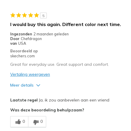
Sizing
Feels true to size
View On Shoes
I'm Into Shoes
5
I would buy this again. Different color next time.
Ingezonden
2 maanden geleden
Door
Chefdragon
van
USA
Beoordeeld op
skechers.com
Great for everyday use. Great support and comfort.
Vertaling weergeven
Meer details
Pluspunten
Laatste regel
Ja, ik zou aanbevelen aan een vriend
Breathe Well
Was deze beoordeling behulpzaam?
Comfortable
0
0
Stylish