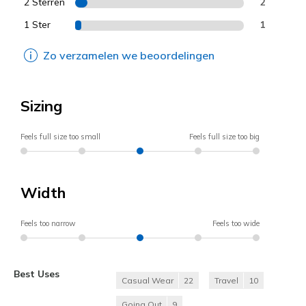
2 Sterren
2
1 Ster
1
Zo verzamelen we beoordelingen
Sizing
Feels full size too small
Feels full size too big
Width
Feels too narrow
Feels too wide
Best Uses
Casual Wear
22
Travel
10
Going Out
9