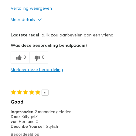
Vertaling weergeven
Meer details
Pluspunten
Laatste regel
Ja, ik zou aanbevelen aan een vriend
Attractive Design
Was deze beoordeling behulpzaam?
Breathe Well
0
0
Comfortable
Markeer deze beoordeling
Minpunten
better than puff styles that stain when washed
5
Beste toepassingen
Good
Casual Wear
Ingezonden
2 maanden geleden
Door
KittygirlZ
Travel
van
Portland,Or
Describe Yourself
Stylish
Width
Feels true to width
Beoordeeld op