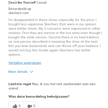
Describe Yourself
Casual
Beoordeeld op
skechers.com
I'm disappointed in these shoes especially for the price. I
bought less expensive Skechers that were in my opinion
were better shoes. My 2 concerns were expressed in other
reviews. First they are narrow in the toe area even though I
bought the wide version. Second there is no heel balance
as one person described it meaning the shoe at the heel
lets you lean backwards and can throw off your balance. I
would not buy this model again Skechers has better
options.
Vertaling weergeven
Meer details
Width
Feels too narrow
Laatste regel
Nee, ik zou het niet aanbevelen aan een
Sizing
Feels true to size
vriend
View On Shoes
Shoes are for Wearing
Was deze beoordeling behulpzaam?
0
0