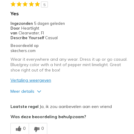
5
Yes
Ingezonden
5 dagen geleden
Door
Heartlight
van
Clearwater, Fl
Describe Yourself
Casual
Beoordeeld op
skechers.com
Wear it everywhere and any wear. Dress it up or go casual.
Blue/grey color with a hint of pepper mint limelight. Great
shoe right out of the box!
Vertaling weergeven
Meer details
Pluspunten
Laatste regel
Ja, ik zou aanbevelen aan een vriend
Attractive Design
Was deze beoordeling behulpzaam?
Breathe Well
0
0
Comfortable