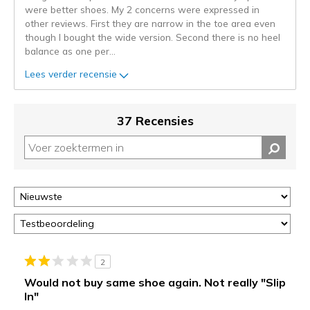
niejee
were better shoes. My 2 concerns were expressed in
page_id.
other reviews. First they are narrow in the toe area even
Je
though I bought the wide version. Second there is no heel
kunt
balance as one per
...
de
status
Lees verder recensie
van
je
migratie
37 Recensies
controleren
op
deze
page
of
door
<a
href="javascript:location.href=location.pathname;">hier</a>
de
page
2
met
Would not buy same shoe again. Not really "Slip
de
In"
migratiegeschiedenis