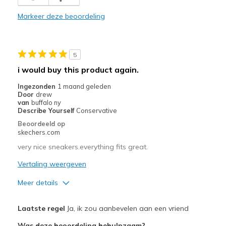
Markeer deze beoordeling
5
i would buy this product again.
Ingezonden
1 maand geleden
Door
drew
van
buffalo ny
Describe Yourself
Conservative
Beoordeeld op
skechers.com
very nice sneakers.everything fits great.
Vertaling weergeven
Meer details
Pluspunten
Laatste regel
Ja, ik zou aanbevelen aan een vriend
Comfortable
Was deze beoordeling behulpzaam?