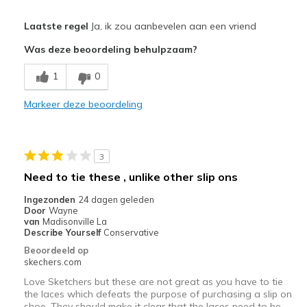
Pluspunten
Laatste regel
Ja, ik zou aanbevelen aan een vriend
Attractive Design
Was deze beoordeling behulpzaam?
Comfortable
1
0
Stylish
Markeer deze beoordeling
Beste toepassingen
Casual Wear
3
Going Out
Need to tie these , unlike other slip ons
Special Occasions
Ingezonden
24 dagen geleden
Door
Wayne
Travel
van
Madisonville La
Describe Yourself
Conservative
Width
Feels true to width
Beoordeeld op
skechers.com
Sizing
Feels true to size
View On Shoes
I'm Really Into Shoes
Love Sketchers but these are not great as you have to tie
the laces which defeats the purpose of purchasing a slip on
shoe. They should make it clear that the laces need to be