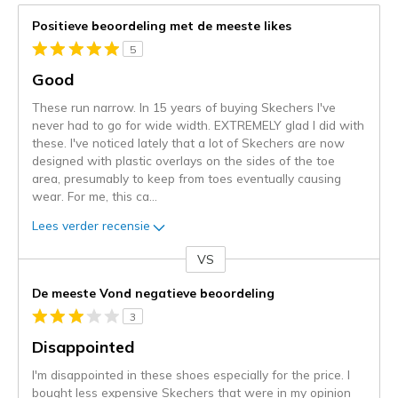
Positieve beoordeling met de meeste likes
5
Good
These run narrow. In 15 years of buying Skechers I've
never had to go for wide width. EXTREMELY glad I did with
these. I've noticed lately that a lot of Skechers are now
designed with plastic overlays on the sides of the toe
area, presumably to keep from toes eventually causing
wear. For me, this ca
...
Lees verder recensie
VS
Je
content
De meeste Vond negatieve beoordeling
wordt
3
momenteel
gemigreerd
Disappointed
naar
I'm disappointed in these shoes especially for the price. I
de
bought less expensive Skechers that were in my opinion