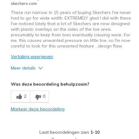
Sizing
Feels true to size
skechers.com
View On Shoes
Shoes are for Wearing
These run narrow. In 15 years of buying Skechers I've never
had to go for wide width. EXTREMELY glad I did with these.
I've noticed lately that a lot of Skechers are now designed
with plastic overlays on the sides of the toe area,
presumably to keep from toes eventually causing wear. For
me, this causes unwanted pressure on little toe, so I'm now
careful to look for this unwanted feature …design flaw.
Vertaling weergeven
Meer details
Width
Feels too narrow
Was deze beoordeling behulpzaam?
Sizing
Feels true to size
View On Shoes
Shoes are for Wearing
2
0
Markeer deze beoordeling
Laat beoordelingen zien
1-10