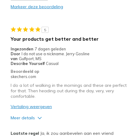
Markeer deze beoordeling
Durable
Stylish
5
Minpunten
Your products get better and better
None
Ingezonden
7 dagen geleden
Door
I do not use a nickname. Jerry Gosline
Beste toepassingen
van
Gulfport, MS
Describe Yourself
Casual
Casual Wear
Beoordeeld op
skechers.com
Gym shoe
I do a lot of walking in the mornings and these are perfect
for that. Then heading out during the day, very, very
Width
Feels true to width
comfortable.
Sizing
Feels true to size
Vertaling weergeven
View On Shoes
I'm Into Shoes
Meer details
Pluspunten
Laatste regel
Ja, ik zou aanbevelen aan een vriend