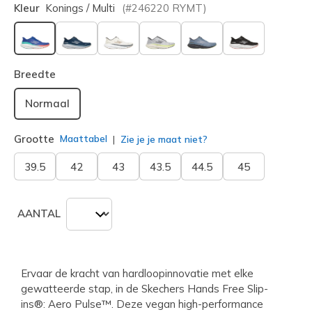
Kleur
Konings / Multi
(#
246220
RYMT
)
geselecteerd
Breedte
Normaal
Grootte
Maattabel
Zie je je maat niet?
39.5
42
43
43.5
44.5
45
AANTAL
Ervaar de kracht van hardloopinnovatie met elke
gewatteerde stap, in de Skechers Hands Free Slip-
ins®: Aero Pulse™. Deze vegan high-performance