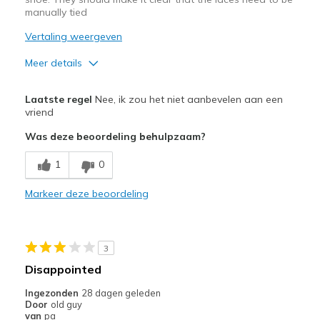
manually tied
Vertaling weergeven
Meer details
Pluspunten
Laatste regel
Nee, ik zou het niet aanbevelen aan een
Breathe Well
vriend
Was deze beoordeling behulpzaam?
Minpunten
Need to tie the shoe
1
0
Beste toepassingen
Markeer deze beoordeling
Casual Wear
Width
Feels too narrow
3
Sizing
Feels half size too small
Disappointed
View On Shoes
I'm Into Shoes
Ingezonden
28 dagen geleden
Door
old guy
van
pa