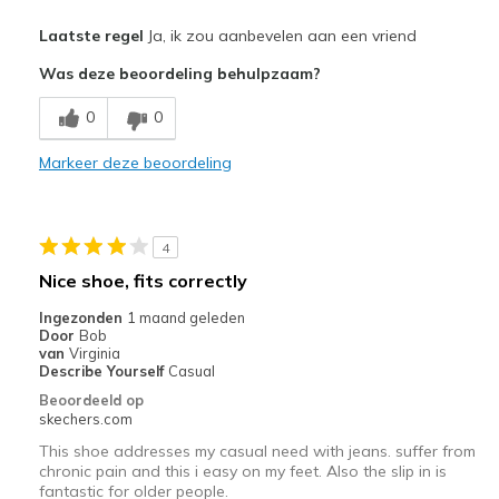
Pluspunten
Laatste regel
Ja, ik zou aanbevelen aan een vriend
Comfortable
Was deze beoordeling behulpzaam?
Beste toepassingen
0
0
Going Out
Markeer deze beoordeling
Width
Feels true to width
Sizing
Feels true to size
View On Shoes
I'm Into Shoes
4
Nice shoe, fits correctly
Ingezonden
1 maand geleden
Door
Bob
van
Virginia
Describe Yourself
Casual
Beoordeeld op
skechers.com
This shoe addresses my casual need with jeans. suffer from
chronic pain and this i easy on my feet. Also the slip in is
fantastic for older people.