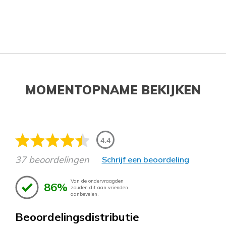
MOMENTOPNAME BEKIJKEN
4.4
37 beoordelingen
Schrijf een beoordeling
Van de ondervraagden
86%
zouden dit aan vrienden
aanbevelen.
Beoordelingsdistributie