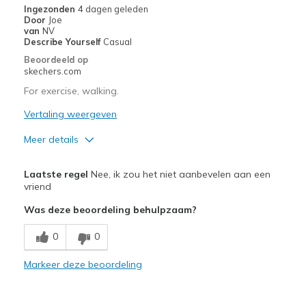
Ingezonden
4 dagen geleden
van
Door
Joe
de
van
NV
page_id
Describe Yourself
Casual
te
Beoordeeld op
bezoeken.
skechers.com
For exercise, walking.
Vertaling weergeven
Meer details
Width
Feels too narrow
Laatste regel
Nee, ik zou het niet aanbevelen aan een
Sizing
Feels true to size
vriend
View On Shoes
Shoes are for Wearing
Was deze beoordeling behulpzaam?
0
0
Markeer deze beoordeling