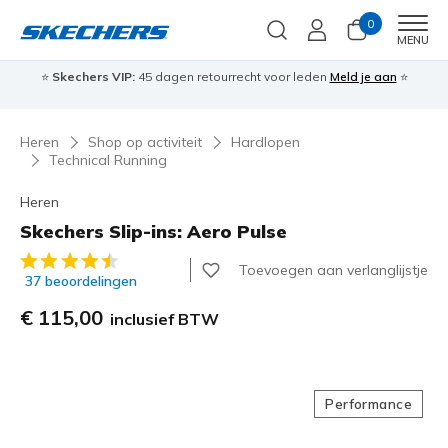
0
Men
MENU
⭐
Skechers VIP:
45 dagen retourrecht voor leden
Meld je aan
⭐
🎁
Heren
Shop op activiteit
Hardlopen
Technical Running
Heren
Skechers Slip-ins: Aero Pulse
4,5 van de 5 klantbeoordelingen
Toevoegen aan verlanglijstje
37 beoordelingen
€ 115,00
inclusief BTW
Performance