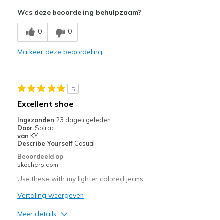
Attractive Design
Was deze beoordeling behulpzaam?
Breathe Well
0
0
Comfortable
Markeer deze beoordeling
Durable
Stylish
5
Beste toepassingen
Excellent shoe
Casual Wear
Ingezonden
23 dagen geleden
Door
Solrac
Going Out
van
KY
Describe Yourself
Casual
Width
Feels true to width
Beoordeeld op
skechers.com
Sizing
Feels true to size
View On Shoes
Shoes are for Wearing
Use these with my lighter colored jeans.
Vertaling weergeven
Meer details