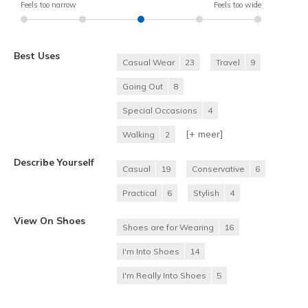
Feels too narrow
Feels too wide
Best Uses
Casual Wear
23
Travel
9
Going Out
8
Special Occasions
4
[+
meer
]
Walking
2
Describe Yourself
Casual
19
Conservative
6
Practical
6
Stylish
4
View On Shoes
Shoes are for Wearing
16
I'm Into Shoes
14
I'm Really Into Shoes
5