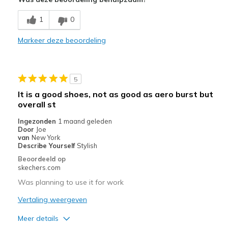
Beste toepassingen
1
0
Special Occasions
Markeer deze beoordeling
Width
Feels true to width
Sizing
Feels true to size
View On Shoes
Shoes are for Wearing
5
It is a good shoes, not as good as aero burst but
overall st
Ingezonden
1 maand geleden
Door
Joe
van
New York
Describe Yourself
Stylish
Beoordeeld op
skechers.com
Was planning to use it for work
Vertaling weergeven
Meer details