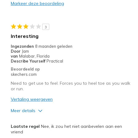
Markeer deze beoordeling
Sizing
Feels full size too big
3
Interesting
Ingezonden
8 maanden geleden
Door
Jam
van
Malabar, Florida
Describe Yourself
Practical
Beoordeeld op
skechers.com
Need to get use to feel. Forces you to heel toe as you walk
or run.
Vertaling weergeven
Meer details
Pluspunten
Laatste regel
Nee, ik zou het niet aanbevelen aan een
Comfortable
vriend