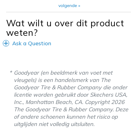
Casual Wear
volgende
»
Width
Feels true to width
Wat wilt u over dit product
Sizing
Feels true to size
weten?
View On Shoes
Shoes are for Wearing
Ask a Question
Goodyear (en beeldmerk van voet met
vleugels) is een handelsmerk van The
Goodyear Tire & Rubber Company die onder
licentie worden gebruikt door Skechers USA,
Inc., Manhattan Beach, CA. Copyright 2026
The Goodyear Tire & Rubber Company. Deze
of andere schoenen kunnen het risico op
uitglijden niet volledig uitsluiten.