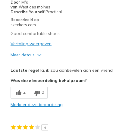
Door
Mfa
Sizing
Feels true to size
van
West des moines
View On Shoes
I'm Really Into Shoes
Describe Yourself
Practical
Beoordeeld op
skechers.com
Good comfortable shoes
Vertaling weergeven
Meer details
Pluspunten
Laatste regel
Ja, ik zou aanbevelen aan een vriend
Comfortable
Was deze beoordeling behulpzaam?
Beste toepassingen
2
0
Travel
Markeer deze beoordeling
Width
Feels true to width
Sizing
Feels true to size
View On Shoes
Shoes are for Wearing
4