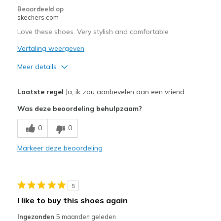
Going Out
Beoordeeld op
skechers.com
Work
Love these shoes. Very stylish and comfortable
Width
Feels true to width
Vertaling weergeven
Sizing
Feels true to size
Meer details
View On Shoes
I'm Into Shoes
Pluspunten
Laatste regel
Ja, ik zou aanbevelen aan een vriend
Attractive Design
Was deze beoordeling behulpzaam?
Comfortable
0
0
Stylish
Markeer deze beoordeling
Beste toepassingen
Casual Wear
5
Travel
I like to buy this shoes again
Width
Feels true to width
Ingezonden
5 maanden geleden