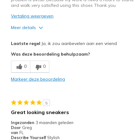
van
and walk..very satisfied using this shoes Thank you
de
page_id
Vertaling weergeven
te
bezoeken.
Meer details
Pluspunten
Laatste regel
Ja, ik zou aanbevelen aan een vriend
Attractive Design
Was deze beoordeling behulpzaam?
Breathe Well
0
0
Comfortable
Markeer deze beoordeling
Stylish
Minpunten
5
Wear Out Quickly
Great looking sneakers
Beste toepassingen
Ingezonden
3 maanden geleden
Door
Greg
Casual Wear
van
FL
Describe Yourself
Stylish