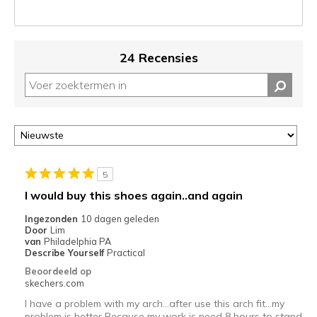
page_id.
Je
kunt
de
24 Recensies
status
van
je
migratie
controleren
op
deze
page
5
of
I would buy this shoes again..and again
door
<a
Ingezonden
10 dagen geleden
href="javascript:location.href=location.pathname;">hier</a>
Door
Lim
van
Philadelphia PA
de
Describe Yourself
Practical
page
Beoordeeld op
met
skechers.com
de
I have a problem with my arch...after use this arch fit...my
migratiegeschiedenis
problem is better Because my work is need 8 hours to stand