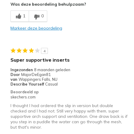
Was deze beoordeling behulpzaam?
Minpunten
Need Break In
1
0
Beste toepassingen
Markeer deze beoordeling
Walking
Width
Feels true to width
4
View On Shoes
Shoes are for Wearing
Super supportive inserts
Ingezonden
8 maanden geleden
Door
MajorDeEgan81
van
Wappingers Falls, NU
Describe Yourself
Casual
Beoordeeld op
skechers.com
I thought I had ordered the slip in version but double
checked and I had not. Still very happy with them, super
supportive arch support and ventilation. One draw back is if
you step in a puddle the water can go through the mesh,
but that's minor.