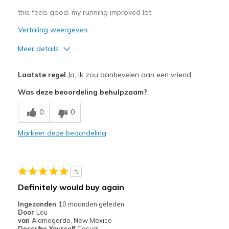
this feels good. my running improved lot
Vertaling weergeven
Meer details
Pluspunten
Laatste regel
Ja, ik zou aanbevelen aan een vriend
Attractive Design
Was deze beoordeling behulpzaam?
Breathe Well
0
0
Comfortable
Markeer deze beoordeling
Stylish
Beste toepassingen
5
sports Activity
Definitely would buy again
Width
Feels true to width
Ingezonden
10 maanden geleden
Door
Lou
Sizing
Feels true to size
van
Alamogordo, New Mexico
View On Shoes
I'm Really Into Shoes
Describe Yourself
Casual