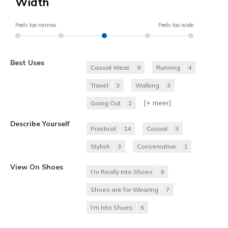
Width
Feels too narrow
Feels too wide
Best Uses
Casual Wear
9
Running
4
Travel
3
Walking
3
[+
meer
]
Going Out
2
Describe Yourself
Practical
14
Casual
3
Stylish
3
Conservative
1
View On Shoes
I'm Really Into Shoes
9
Shoes are for Wearing
7
I'm Into Shoes
6