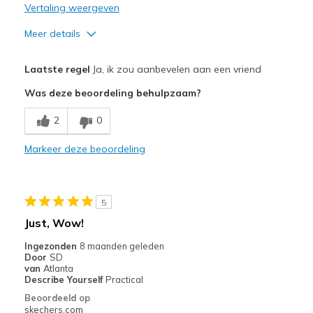
Vertaling weergeven
Meer details
Pluspunten
Laatste regel
Ja, ik zou aanbevelen aan een vriend
Attractive Design
Was deze beoordeling behulpzaam?
Breathe Well
2
0
Comfortable
Markeer deze beoordeling
Beste toepassingen
Casual Wear
5
Width
Feels true to width
Just, Wow!
Sizing
Feels true to size
Ingezonden
8 maanden geleden
View On Shoes
Shoes are for Wearing
Door
SD
van
Atlanta
Describe Yourself
Practical
Beoordeeld op
skechers.com