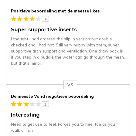
Positieve beoordeling met de meeste likes
4
Super supportive inserts
I thought I had ordered the slip in version but double
checked and I had not. Still very happy with them, super
supportive arch support and ventilation. One draw back is
if you step in a puddle the water can go through the mesh,
but that's minor.
VS
Je
content
De meeste Vond negatieve beoordeling
wordt
3
momenteel
gemigreerd
Interesting
naar
Need to get use to feel. Forces you to heel toe as you
de
walk or run.
niejee