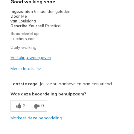
Good walking shoe
Ingezonden
6 maanden geleden
Door
Me
van
Louisiana
Describe Yourself
Practical
Beoordeeld op
skechers.com
Daily walking
Vertaling weergeven
Meer details
Pluspunten
Laatste regel
Ja, ik zou aanbevelen aan een vriend
Comfortable
Was deze beoordeling behulpzaam?
Width
Feels true to width
2
0
Sizing
Feels true to size
Markeer deze beoordeling