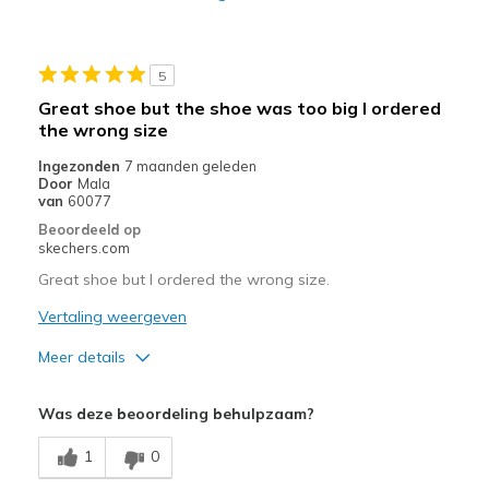
Casual Wear
Travel
5
Sizing
Feels full size too small
Great shoe but the shoe was too big I ordered
View On Shoes
Shoes are for Wearing
the wrong size
Ingezonden
7 maanden geleden
Door
Mala
van
60077
Beoordeeld op
skechers.com
Great shoe but I ordered the wrong size.
Vertaling weergeven
Meer details
Pluspunten
Was deze beoordeling behulpzaam?
Attractive Design
1
0
Width
Feels too wide