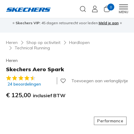
0
Men
MENU
⭐
Skechers VIP:
45 dagen retourrecht voor leden
Meld je aan
⭐
🎁
Heren
Shop op activiteit
Hardlopen
Technical Running
Heren
Skechers Aero Spark
3,7 van de 5 klantbeoordelingen
Toevoegen aan verlanglijstje
24 beoordelingen
€ 125,00
inclusief BTW
Performance