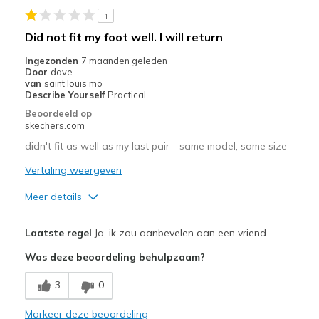
1
Did not fit my foot well. I will return
Ingezonden
7 maanden geleden
Door
dave
van
saint louis mo
Describe Yourself
Practical
Beoordeeld op
skechers.com
didn't fit as well as my last pair - same model, same size
Vertaling weergeven
Meer details
Pluspunten
Laatste regel
Ja, ik zou aanbevelen aan een vriend
Attractive Design
Was deze beoordeling behulpzaam?
Comfortable
3
0
Beste toepassingen
Markeer deze beoordeling