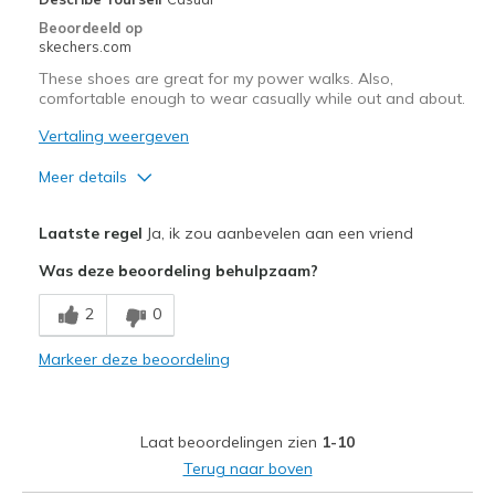
Beoordeeld op
skechers.com
These shoes are great for my power walks. Also,
comfortable enough to wear casually while out and about.
Vertaling weergeven
Meer details
Pluspunten
Laatste regel
Ja, ik zou aanbevelen aan een vriend
Attractive Design
Was deze beoordeling behulpzaam?
Breathe Well
2
0
Comfortable
Markeer deze beoordeling
Durable
Stylish
Laat beoordelingen zien
1-10
Beste toepassingen
Terug naar boven