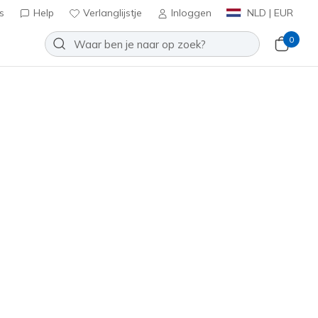
s
Help
Verlanglijstje
Inloggen
NLD | EUR
0
etourrecht voor leden
Meld je aan
⭐
oenen
Sport