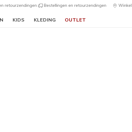
 en retourzendingen
Bestellingen en retourzendingen
Winkel
EN
KIDS
KLEDING
OUTLET
⭐
Skechers VIP:
45 dagen r
h Fit
Sandalen
Canvas sch