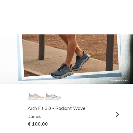
Arch Fit 3.0 - Radiant Wave
Relaxed
Dames
Heren
€ 100,00
€ 95,0