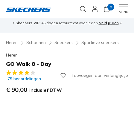
0
Men
MENU
⭐
Skechers VIP:
45 dagen retourrecht voor leden
Meld je aan
⭐
🎁
Heren
Schoenen
Sneakers
Sportieve sneakers
Heren
GO Walk 8 - Day
3,4 van de 5 klantbeoordelingen
Toevoegen aan verlanglijstje
79 beoordelingen
€ 90,00
inclusief BTW