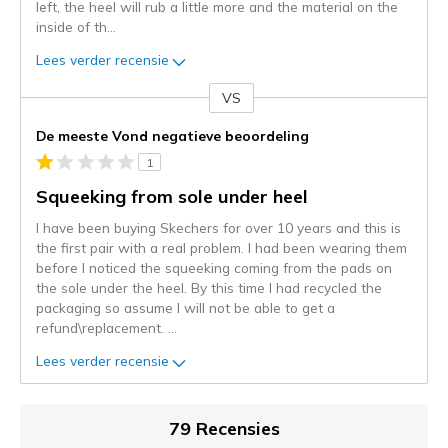
left, the heel will rub a little more and the material on the
inside of th
...
Lees verder recensie
VS
Je
content
De meeste Vond negatieve beoordeling
wordt
1
momenteel
gemigreerd
Squeeking from sole under heel
naar
I have been buying Skechers for over 10 years and this is
de
the first pair with a real problem. I had been wearing them
niejee
before I noticed the squeeking coming from the pads on
page_id.
the sole under the heel. By this time I had recycled the
Je
packaging so assume I will not be able to get a
kunt
refund\replacement.
...
de
status
Lees verder recensie
van
je
migratie
79 Recensies
controleren