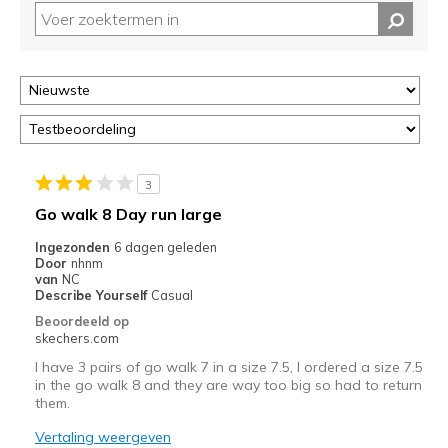
op
deze
page
of
door
<a
href="javascript:location.href=location.pathname;">hier</a>
de
page
3
met
Go walk 8 Day run large
de
Ingezonden
6 dagen geleden
migratiegeschiedenis
Door
nhnm
van
van
NC
de
Describe Yourself
Casual
page_id
Beoordeeld op
te
skechers.com
bezoeken.
I have 3 pairs of go walk 7 in a size 7.5, I ordered a size 7.5
in the go walk 8 and they are way too big so had to return
them.
Vertaling weergeven