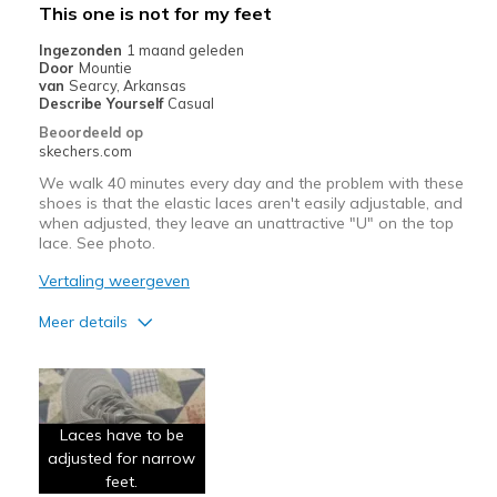
This one is not for my feet
Sizing
Feels true to size
Ingezonden
1 maand geleden
View On Shoes
Shoes are for Wearing
Door
Mountie
van
Searcy, Arkansas
Describe Yourself
Casual
Beoordeeld op
skechers.com
We walk 40 minutes every day and the problem with these
shoes is that the elastic laces aren't easily adjustable, and
when adjusted, they leave an unattractive "U" on the top
lace. See photo.
Vertaling weergeven
Meer details
Pluspunten
Attractive Design
Laces have to be
Comfortable
adjusted for narrow
feet.
Minpunten