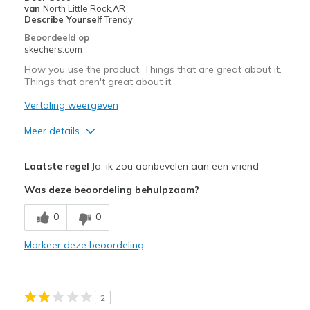
van
North Little Rock,AR
Describe Yourself
Trendy
Beoordeeld op
skechers.com
How you use the product. Things that are great about it.
Things that aren't great about it.
Vertaling weergeven
Meer details
Pluspunten
Laatste regel
Ja, ik zou aanbevelen aan een vriend
Comfortable
Was deze beoordeling behulpzaam?
Minpunten
0
0
Wear Out Quickly
Markeer deze beoordeling
Beste toepassingen
Going Out
2
Width
Feels true to width