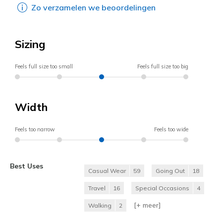
Zo verzamelen we beoordelingen
Sizing
Feels full size too small
Feels full size too big
Width
Feels too narrow
Feels too wide
Best Uses
Casual Wear
59
Going Out
18
Travel
16
Special Occasions
4
[+
meer
]
Walking
2