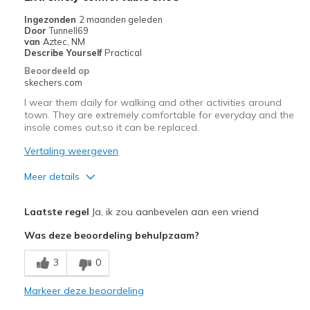
Beste toepassingen
Ingezonden
2 maanden geleden
Casual Wear
Door
Tunnell69
van
Aztec, NM
Width
Feels true to width
Describe Yourself
Practical
Sizing
Feels true to size
Beoordeeld op
skechers.com
View On Shoes
Shoes are for Wearing
I wear them daily for walking and other activities around
town. They are extremely comfortable for everyday and the
insole comes out,so it can be replaced.
Vertaling weergeven
Meer details
Pluspunten
Laatste regel
Ja, ik zou aanbevelen aan een vriend
Attractive Design
Was deze beoordeling behulpzaam?
Breathe Well
3
0
Comfortable
Markeer deze beoordeling
Beste toepassingen