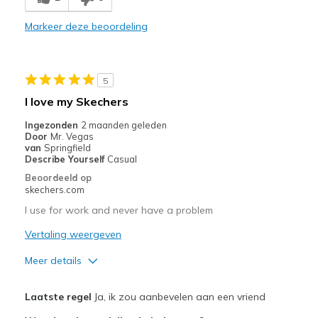
Comfortable
Markeer deze beoordeling
Durable
Stylish
5
Beste toepassingen
I love my Skechers
Casual Wear
Ingezonden
2 maanden geleden
Door
Mr. Vegas
Going Out
van
Springfield
Describe Yourself
Casual
Travel
Beoordeeld op
skechers.com
Width
Feels true to width
I use for work and never have a problem
Sizing
Feels true to size
Vertaling weergeven
View On Shoes
I'm Into Shoes
Meer details
View On Shoes
Shoes are for Wearing
Laatste regel
Ja, ik zou aanbevelen aan een vriend