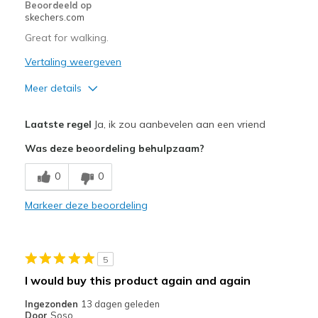
Beoordeeld op
skechers.com
Great for walking.
Vertaling weergeven
Meer details
Pluspunten
Laatste regel
Ja, ik zou aanbevelen aan een vriend
Breathe Well
Was deze beoordeling behulpzaam?
Durable
0
0
Beste toepassingen
Markeer deze beoordeling
Casual Wear
Width
Feels too narrow
5
Sizing
Feels half size too small
I would buy this product again and again
View On Shoes
Shoes are for Wearing
Ingezonden
13 dagen geleden
Door
Soso