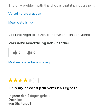
The only problem with this shoe is that it is not a slip in.
Vertaling weergeven
Meer details
Pluspunten
Laatste regel
Ja, ik zou aanbevelen aan een vriend
Comfortable
Was deze beoordeling behulpzaam?
Minpunten
0
0
Not a slip in
Markeer deze beoordeling
Beste toepassingen
Casual Wear
4
Width
Feels true to width
This my second pair with no regrets.
Sizing
Feels true to size
Ingezonden
9 dagen geleden
View On Shoes
Shoes are for Wearing
Door
Joe
van
Shelton, CT