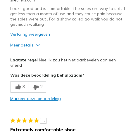
Looks good and is comfortable. The soles are way to soft. I
get less than a month of use and they cause pain because
the soles were out . For a show called go walk you do not
get much walking
Vertaling weergeven
Meer details
Pluspunten
Laatste regel
Nee, ik zou het niet aanbevelen aan een
Attractive Design
vriend
Was deze beoordeling behulpzaam?
Breathe Well
3
2
Comfortable
Markeer deze beoordeling
Minpunten
Poor Cushioning
Wear Out Quickly
5
Extremely comfortable shoe