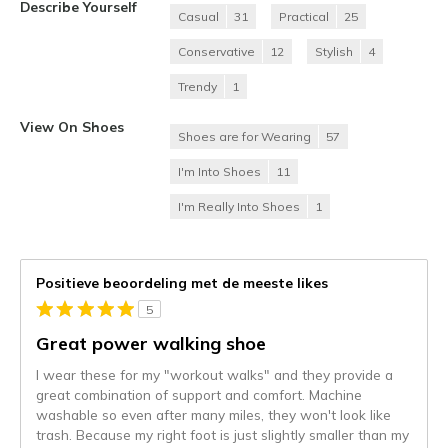
Describe Yourself
Casual
31
Practical
25
Conservative
12
Stylish
4
Trendy
1
View On Shoes
Shoes are for Wearing
57
I'm Into Shoes
11
I'm Really Into Shoes
1
Positieve beoordeling met de meeste likes
5
Great power walking shoe
I wear these for my "workout walks" and they provide a
great combination of support and comfort. Machine
washable so even after many miles, they won't look like
trash. Because my right foot is just slightly smaller than my