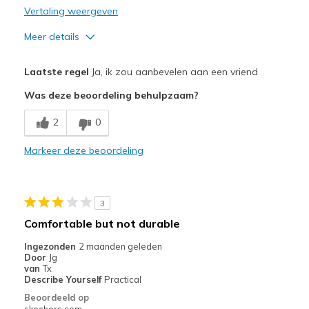
Vertaling weergeven
Meer details
Pluspunten
Laatste regel
Ja, ik zou aanbevelen aan een vriend
Attractive Design
Was deze beoordeling behulpzaam?
Breathe Well
2
0
Comfortable
Markeer deze beoordeling
Durable
Stylish
3
Beste toepassingen
Comfortable but not durable
Casual Wear
Ingezonden
2 maanden geleden
Door
Jg
Width
Feels true to width
van
Tx
Describe Yourself
Practical
Sizing
Feels true to size
Beoordeeld op
View On Shoes
Shoes are for Wearing
skechers.com