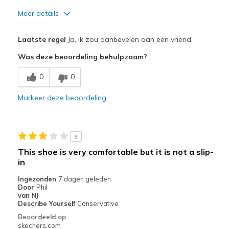
Meer details
Pluspunten
Laatste regel
Ja, ik zou aanbevelen aan een vriend
I returned because they were large than normal
Was deze beoordeling behulpzaam?
Beste toepassingen
0
0
Casual Wear
Markeer deze beoordeling
Width
Feels true to width
Sizing
Feels half size too big
View On Shoes
Shoes are for Wearing
3
This shoe is very comfortable but it is not a slip-
in
Ingezonden
7 dagen geleden
Door
Phil
van
NJ
Describe Yourself
Conservative
Beoordeeld op
skechers.com