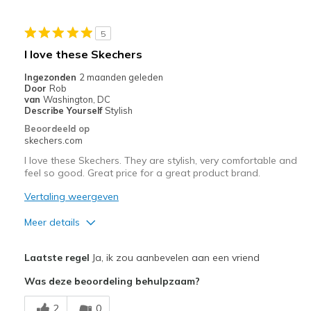
Casual Wear
5
Width
Feels true to width
I love these Skechers
Sizing
Feels true to size
Ingezonden
2 maanden geleden
View On Shoes
I'm Into Shoes
Door
Rob
van
Washington, DC
Describe Yourself
Stylish
Beoordeeld op
skechers.com
I love these Skechers. They are stylish, very comfortable and
feel so good. Great price for a great product brand.
Vertaling weergeven
Meer details
Pluspunten
Laatste regel
Ja, ik zou aanbevelen aan een vriend
Attractive Design
Was deze beoordeling behulpzaam?
Breathe Well
2
0