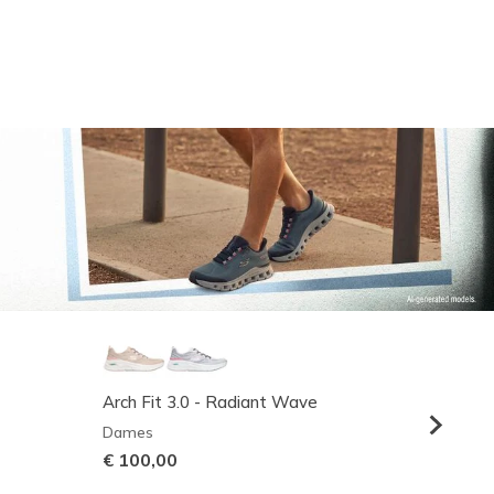
Arch Fit 3.0 - Radiant Wave
Relaxed
Dames
Heren
€ 100,00
€ 95,0