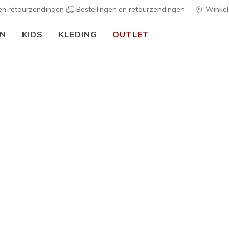
 en retourzendingen
Bestellingen en retourzendingen
Winkel
EN
KIDS
KLEDING
OUTLET
🎒 Voor het nieuwe schooljaar:
SHOP NU
h Fit
Sandalen
Canvas sch