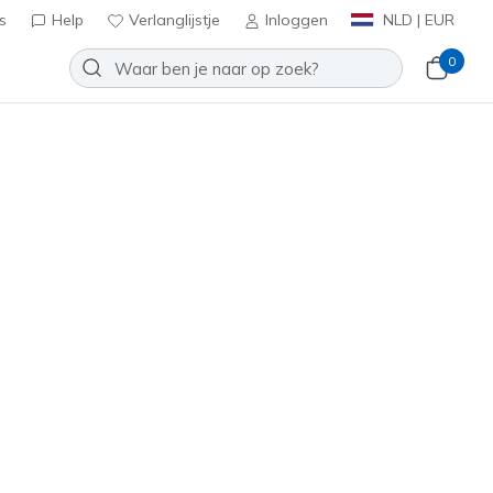
s
Help
Verlanglijstje
Inloggen
NLD | EUR
0
oenen
Sport