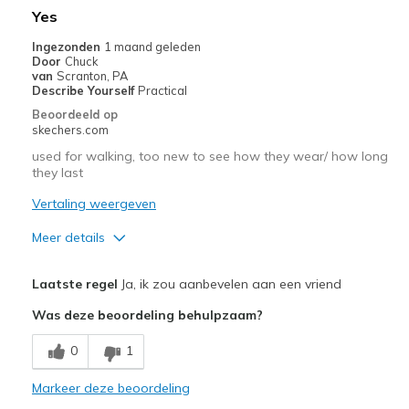
Yes
Width
Feels true to width
Ingezonden
1 maand geleden
Sizing
Feels true to size
Door
Chuck
van
Scranton, PA
View On Shoes
I'm Into Shoes
Describe Yourself
Practical
Beoordeeld op
skechers.com
used for walking, too new to see how they wear/ how long
they last
Vertaling weergeven
Meer details
Pluspunten
Laatste regel
Ja, ik zou aanbevelen aan een vriend
Attractive Design
Was deze beoordeling behulpzaam?
Comfortable
0
1
Beste toepassingen
Markeer deze beoordeling
walking