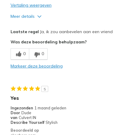
Vertaling weergeven
Meer details
Pluspunten
Laatste regel
Ja, ik zou aanbevelen aan een vriend
Attractive Design
Was deze beoordeling behulpzaam?
Breathe Well
0
0
Comfortable
Markeer deze beoordeling
Durable
Stylish
5
Beste toepassingen
Yes
Going Out
Ingezonden
1 maand geleden
Door
Dude
Running
van
Culvert IN
Describe Yourself
Stylish
Width
Feels true to width
Beoordeeld op