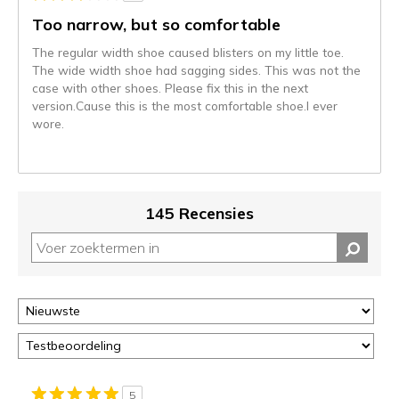
momenteel
gemigreerd
Too narrow, but so comfortable
naar
The regular width shoe caused blisters on my little toe.
de
The wide width shoe had sagging sides. This was not the
niejee
case with other shoes. Please fix this in the next
page_id.
version.Cause this is the most comfortable shoe.I ever
Je
wore.
kunt
de
status
van
je
145 Recensies
migratie
controleren
op
deze
page
of
door
<a
href="javascript:location.href=location.pathname;">hier</a>
de
5