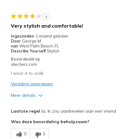
Width
Feels true to width
4
Sizing
Feels true to size
Very stylish and comfortable!
View On Shoes
Shoes are for Wearing
Ingezonden
1 maand geleden
Door
George M
van
West Palm Beach, FL
Describe Yourself
Stylish
Beoordeeld op
skechers.com
I wear it to walk
Vertaling weergeven
Meer details
Pluspunten
Laatste regel
Ja, ik zou aanbevelen aan een vriend
Attractive Design
Was deze beoordeling behulpzaam?
Breathe Well
0
1