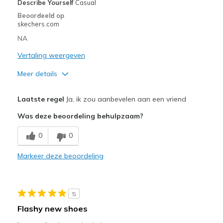
Describe Yourself
Casual
Sizing
Feels true to size
Beoordeeld op
View On Shoes
I'm Into Shoes
skechers.com
NA
Vertaling weergeven
Meer details
Pluspunten
Laatste regel
Ja, ik zou aanbevelen aan een vriend
Attractive Design
Was deze beoordeling behulpzaam?
Comfortable
0
0
Durable
Markeer deze beoordeling
Minpunten
Poor Cushioning
5
Beste toepassingen
Flashy new shoes
Casual Wear