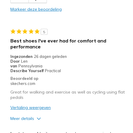
Casual Wear
Markeer deze beoordeling
Width
Feels true to width
Sizing
Feels true to size
5
Best shoes I've ever had for comfort and
performance
Ingezonden
26 dagen geleden
Door
Len
van
Pennsylvania
Describe Yourself
Practical
Beoordeeld op
skechers.com
Great for walking and exercise as well as cycling using flat
pedals
Vertaling weergeven
Meer details
Pluspunten