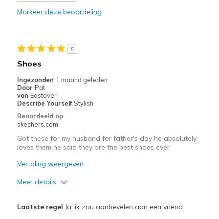
Comfortable
Markeer deze beoordeling
Stylish
Beste toepassingen
5
Going Out
Shoes
Sizing
Feels true to size
Ingezonden
1 maand geleden
Door
Pat
View On Shoes
Shoes are for Wearing
van
Eastover
Describe Yourself
Stylish
Beoordeeld op
skechers.com
Got these for my husband for father's day he absolutely
loves them he said they are the best shoes ever
Vertaling weergeven
Meer details
Pluspunten
Laatste regel
Ja, ik zou aanbevelen aan een vriend
Comfortable