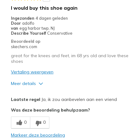
page
I would buy this shoe again
met
de
Ingezonden
4 dagen geleden
Door
adolfo
migratiegeschiedenis
van
egg harbor twp, NJ
van
Describe Yourself
Conservative
de
Beoordeeld op
page_id
skechers.com
te
great for the knees and feet, im 68 yrs old and love these
bezoeken.
shoes
Vertaling weergeven
Meer details
Pluspunten
Laatste regel
Ja, ik zou aanbevelen aan een vriend
Attractive Design
Was deze beoordeling behulpzaam?
Breathe Well
0
0
Comfortable
Markeer deze beoordeling