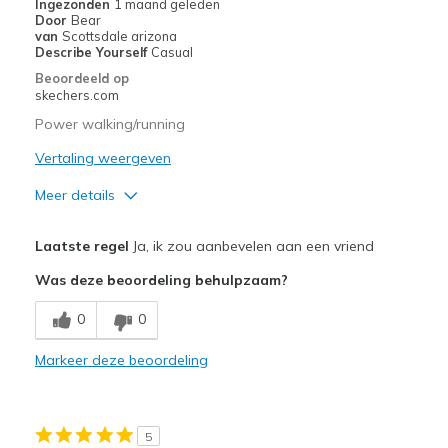
Ingezonden
1 maand geleden
Door
Bear
Width
Feels true to width
van
Scottsdale arizona
Describe Yourself
Casual
Sizing
Feels true to size
Beoordeeld op
View On Shoes
I'm Really Into Shoes
skechers.com
Power walking/running
Vertaling weergeven
Meer details
Pluspunten
Laatste regel
Ja, ik zou aanbevelen aan een vriend
Attractive Design
Was deze beoordeling behulpzaam?
Breathe Well
0
0
Minpunten
Markeer deze beoordeling
Need Break In
Beste toepassingen
5
Running