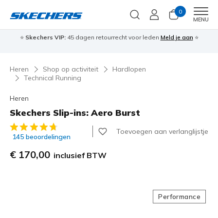
0
Men
MENU
⭐
Skechers VIP:
45 dagen retourrecht voor leden
Meld je aan
⭐
🎁
Heren
Shop op activiteit
Hardlopen
Technical Running
Heren
Skechers Slip-ins: Aero Burst
5 van de 5 klantbeoordelingen
Toevoegen aan verlanglijstje
145 beoordelingen
€ 170,00
inclusief BTW
Performance