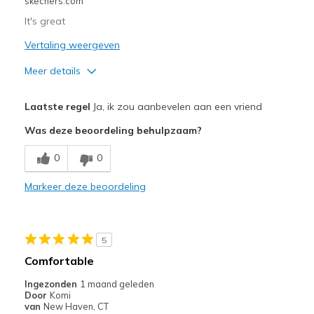
skechers.com
Sizing
Feels true to size
It's great
Vertaling weergeven
Meer details
Pluspunten
Laatste regel
Ja, ik zou aanbevelen aan een vriend
Attractive Design
Was deze beoordeling behulpzaam?
Breathe Well
0
0
Comfortable
Markeer deze beoordeling
Durable
Stylish
5
Beste toepassingen
Comfortable
Walking
Ingezonden
1 maand geleden
Door
Komi
Width
Feels true to width
van
New Haven, CT