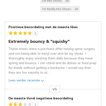
I'm Into Shoes
38
I'm Really Into Shoes
26
Positieve beoordeling met de meeste likes
5
Extremely bouncy & "squishy"
These shoes were a purchase after having spine surgery
and not being able to bend over and tie my shoes. I
thoroughly enjoy wearing them daily because they have
spring and bounce. I can stand and do dishes or food prep
for meals without getting a backache. I would say that
they are too squishy to at
...
Lees verder recensie
VS
Je
content
De meeste Vond negatieve beoordeling
wordt
3