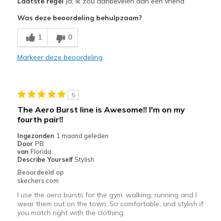
Laatste regel
Ja, ik zou aanbevelen aan een vriend
Comfortable
Was deze beoordeling behulpzaam?
Beste toepassingen
1
0
Casual Wear
Markeer deze beoordeling
Sizing
Feels true to size
View On Shoes
Shoes are for Wearing
5
The Aero Burst line is Awesome!! I'm on my
fourth pair!!
Ingezonden
1 maand geleden
Door
PB
van
Florida
Describe Yourself
Stylish
Beoordeeld op
skechers.com
I use the aero bursts for the gym, walking, running and I
wear them out on the town. So comfortable, and stylish if
you match right with the clothing.