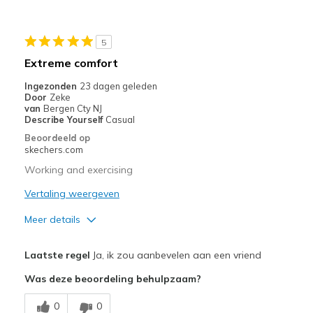
Beste toepassingen
Casual Wear
5
Going Out
Extreme comfort
Travel
Ingezonden
23 dagen geleden
Door
Zeke
Width
Feels true to width
van
Bergen Cty NJ
Describe Yourself
Casual
Sizing
Feels true to size
Beoordeeld op
View On Shoes
Shoes are for Wearing
skechers.com
Working and exercising
Vertaling weergeven
Meer details
Pluspunten
Laatste regel
Ja, ik zou aanbevelen aan een vriend
Comfortable
Was deze beoordeling behulpzaam?
Beste toepassingen
0
0