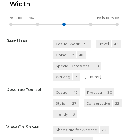
Width
Feels too narrow
Feels too wide
Best Uses
Casual Wear
99
Travel
47
Going Out
40
Special Occasions
18
[+
meer
]
Walking
7
Describe Yourself
Casual
49
Practical
30
Stylish
27
Conservative
22
Trendy
6
View On Shoes
Shoes are for Wearing
72