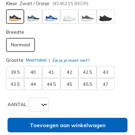
Kleur
Zwart / Oranje
(#
246215
BKOR
)
geselecteerd
Breedte
Normaal
Grootte
Maattabel
Zie je je maat niet?
39.5
40
41
42
42.5
43
43.5
44
44.5
45
45.5
47
AANTAL
Toevoegen aan winkelwagen