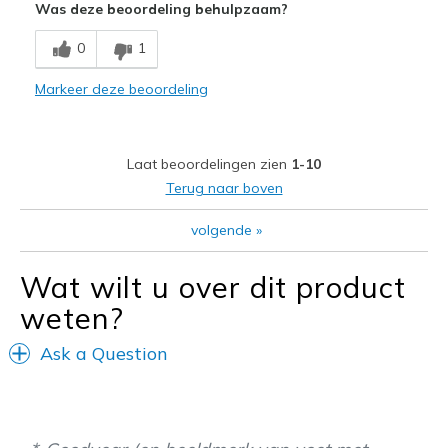
Was deze beoordeling behulpzaam?
Beste toepassingen
0
1
Casual Wear
Markeer deze beoordeling
Width
Feels true to width
Sizing
Feels true to size
View On Shoes
I'm Really Into Shoes
Laat beoordelingen zien
1-10
Terug naar boven
volgende
»
Wat wilt u over dit product
weten?
Ask a Question