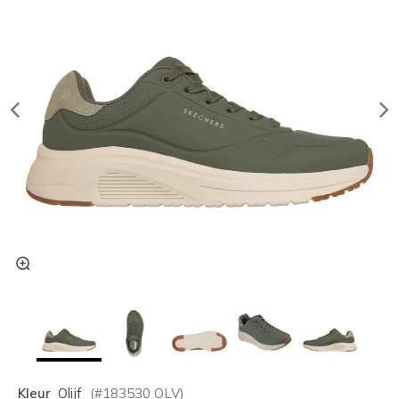
Kleur
Olijf
(#
183530
OLV
)