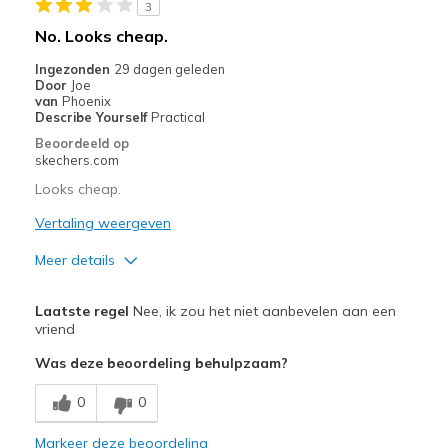
3
Beste toepassingen
No. Looks cheap.
Casual Wear
Ingezonden
29 dagen geleden
Door
Joe
Going Out
van
Phoenix
Describe Yourself
Practical
Special Occasions
Beoordeeld op
skechers.com
Travel
Looks cheap.
Width
Feels true to width
Vertaling weergeven
Sizing
Feels true to size
Meer details
View On Shoes
Shoes are for Wearing
Minpunten
Laatste regel
Nee, ik zou het niet aanbevelen aan een
Need Break In
vriend
Was deze beoordeling behulpzaam?
Poor Cushioning
0
0
Poor Quality
Markeer deze beoordeling
Beste toepassingen