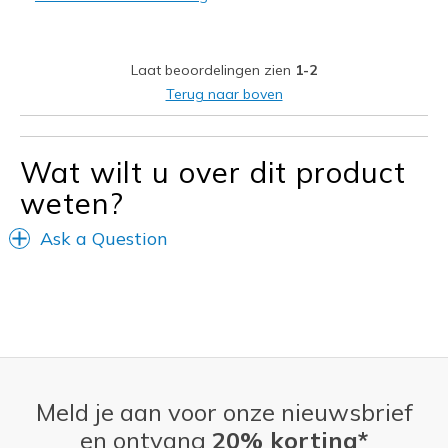
Casual Wear
Going Out
Laat beoordelingen zien
1-2
Terug naar boven
Width
Feels too narrow
Sizing
Feels half size too small
View On Shoes
Shoes are for Wearing
Wat wilt u over dit product
weten?
Ask a Question
Meld je aan voor onze nieuwsbrief
en ontvang
20% korting*