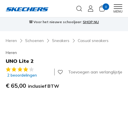
0
Men
MENU
⭐
Skechers VIP:
45 dagen retourrecht voor leden
Meld je aan
⭐
Heren
Schoenen
Sneakers
Casual sneakers
Heren
UNO Lite 2
5 van de 5 klantbeoordelingen
Toevoegen aan verlanglijstje
2 beoordelingen
€ 65,00
inclusief BTW