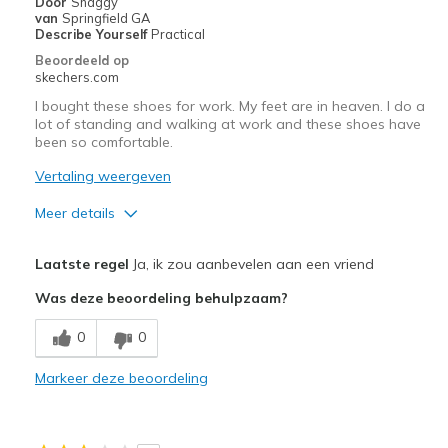
Door
Shaggy
van
Springfield GA
Describe Yourself
Practical
Beoordeeld op
skechers.com
I bought these shoes for work. My feet are in heaven. I do a
lot of standing and walking at work and these shoes have
been so comfortable.
Vertaling weergeven
Meer details
Pluspunten
Laatste regel
Ja, ik zou aanbevelen aan een vriend
Attractive Design
Was deze beoordeling behulpzaam?
Breathe Well
0
0
Comfortable
Markeer deze beoordeling
Durable
Stylish