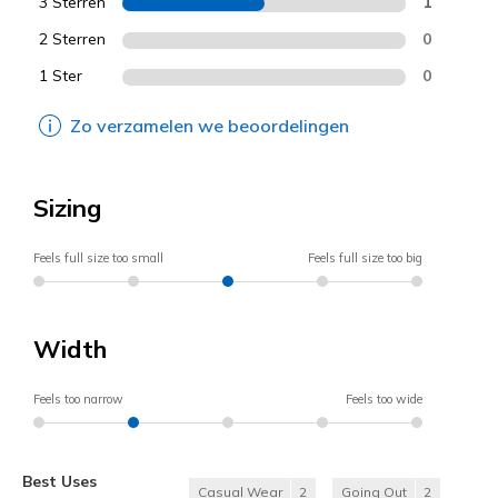
3 Sterren
1
2 Sterren
0
1 Ster
0
Zo verzamelen we beoordelingen
Sizing
Feels full size too small
Feels full size too big
Width
Feels too narrow
Feels too wide
Best Uses
Casual Wear
2
Going Out
2