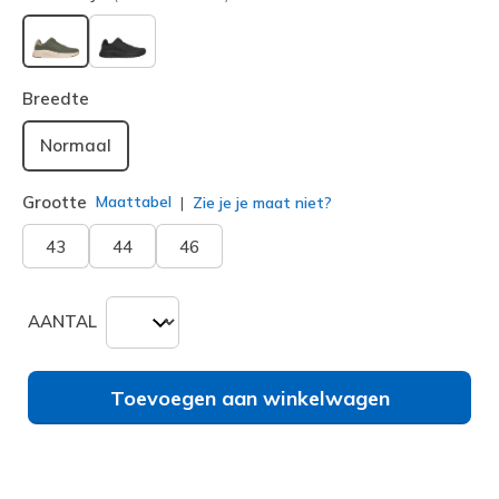
geselecteerd
Breedte
Normaal
Grootte
Maattabel
Zie je je maat niet?
43
44
46
AANTAL
Toevoegen aan winkelwagen