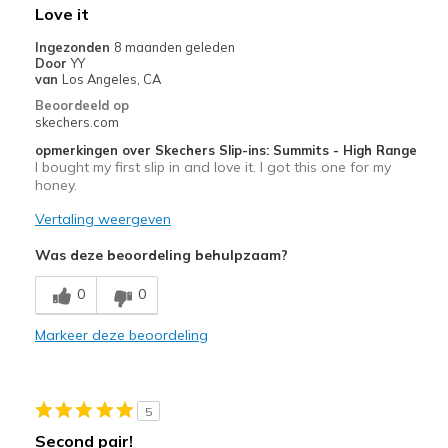
Love it
Beste toepassingen
Ingezonden
8 maanden geleden
Door
YY
Casual Wear
van
Los Angeles, CA
Beoordeeld op
Going Out
skechers.com
Special Occasions
opmerkingen over Skechers Slip-ins: Summits - High Range
I bought my first slip in and love it. I got this one for my
Travel
honey.
Vertaling weergeven
Width
Feels true to width
Sizing
Feels half size too big
Was deze beoordeling behulpzaam?
View On Shoes
Shoes are for Wearing
0
0
Markeer deze beoordeling
5
Second pair!