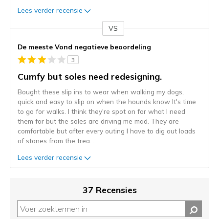
Lees verder recensie
VS
Je
content
De meeste Vond negatieve beoordeling
wordt
3
momenteel
gemigreerd
Cumfy but soles need redesigning.
naar
Bought these slip ins to wear when walking my dogs,
de
quick and easy to slip on when the hounds know It's time
niejee
to go for walks. I think they're spot on for what I need
page_id.
them for but the soles are driving me mad. They are
Je
comfortable but after every outing I have to dig out loads
kunt
of stones from the trea
...
de
status
Lees verder recensie
van
je
migratie
37 Recensies
controleren
op
deze