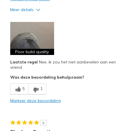
Meer details
Pluspunten
Stylish
Minpunten
Poor Quality
Poor build quality
Laatste regel
Nee, ik zou het niet aanbevelen aan een
Beste toepassingen
vriend
Casual Wear
Was deze beoordeling behulpzaam?
Width
Feels true to width
5
1
Sizing
Feels true to size
View On Shoes
Shoes are for Wearing
Markeer deze beoordeling
5