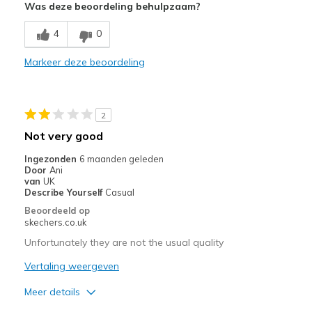
Was deze beoordeling behulpzaam?
Stylish
4
0
Beste toepassingen
Casual Wear
Markeer deze beoordeling
Going Out
Travel
2
Not very good
Width
Feels true to width
Ingezonden
6 maanden geleden
Sizing
Feels true to size
Door
Ani
View On Shoes
I'm Into Shoes
van
UK
Describe Yourself
Casual
Beoordeeld op
skechers.co.uk
Unfortunately they are not the usual quality
Vertaling weergeven
Meer details