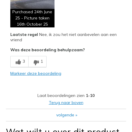
Attractive Design
Purchased 24th June
Breathe Well
25 - Picture taken
Comfortable
16th October 25
Laatste regel
Nee, ik zou het niet aanbevelen aan een
Stylish
vriend
Minpunten
Was deze beoordeling behulpzaam?
Wear Out Quickly
3
1
Beste toepassingen
Markeer deze beoordeling
Casual Wear
Width
Feels true to width
Laat beoordelingen zien
1-10
Sizing
Feels true to size
Terug naar boven
View On Shoes
Shoes are for Wearing
volgende
»
Wat wilt u over dit product