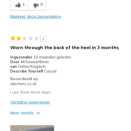
1
0
Breathe Well
Markeer deze beoordeling
Comfortable
Durable
2
Stylish
Worn through the back of the heel in 3 months
Beste toepassingen
Ingezonden
10 maanden geleden
Door
MrSawyerBean
Casual Wear
van
United Kingdom
Describe Yourself
Casual
Going Out
Beoordeeld op
skechers.co.uk
Travel
I use them most days.
Width
Feels true to width
Vertaling weergeven
Sizing
Feels true to size
View On Shoes
Shoes are for Wearing
Meer details
Pluspunten