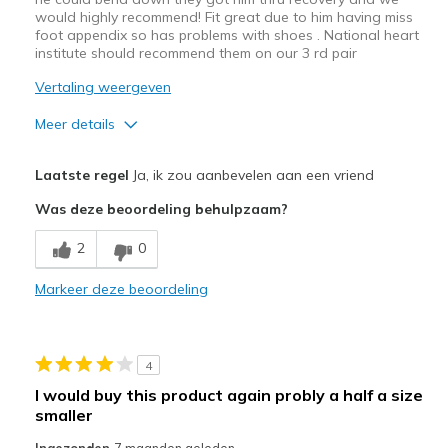
would highly recommend! Fit great due to him having miss
foot appendix so has problems with shoes . National heart
institute should recommend them on our 3 rd pair
Vertaling weergeven
Meer details
Pluspunten
Laatste regel
Ja, ik zou aanbevelen aan een vriend
Comfortable
Was deze beoordeling behulpzaam?
Minpunten
2
0
Lasted about 6/7 months
Markeer deze beoordeling
Beste toepassingen
Casual Wear
4
Width
Feels true to width
I would buy this product again probly a half a size
Sizing
Feels true to size
smaller
View On Shoes
Shoes are for Wearing