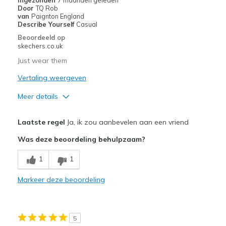
Ingezonden
7 maanden geleden
Door
TQ Rob
van
Paignton England
Describe Yourself
Casual
Beoordeeld op
skechers.co.uk
Just wear them
Vertaling weergeven
Meer details
Pluspunten
Laatste regel
Ja, ik zou aanbevelen aan een vriend
Attractive Design
Was deze beoordeling behulpzaam?
Comfortable
1
1
Stylish
Markeer deze beoordeling
Minpunten
Need Break In
5
right shoe felt bigger than the left one