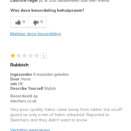
Laatste regel
Ja, ik zou aanbevelen aan een vriend
Attractive Design
Was deze beoordeling behulpzaam?
Comfortable
0
0
Stylish
Markeer deze beoordeling
Beste toepassingen
Casual Wear
1
Going Out
Rubbish
Width
Feels true to width
Ingezonden
6 maanden geleden
Door
Hovis
Sizing
Feels true to size
van
UK
View On Shoes
Shoes are for Wearing
Describe Yourself
Stylish
Beoordeeld op
skechers.co.uk
Very poor quality, fabric came away from rubber toe scruff
guard as only a mm of fabric attached. Reported to
Sketchers and they didn't want to know.
Vertaling weergeven