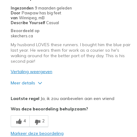
Ingezonden
9 maanden geleden
Door
Pawpaw has big feet
van
Winnipeg, mB
Describe Yourself
Casual
Beoordeeld op
skechers.ca
My husband LOVES these runners. I bought him the blue pair
last year. He wears them for work as a courier so he's
walking around for the better part of they day. This is his
second pair!
Vertaling weergeven
Meer details
Pluspunten
Laatste regel
Ja, ik zou aanbevelen aan een vriend
Breathe Well
Was deze beoordeling behulpzaam?
Comfortable
4
2
Durable
Markeer deze beoordeling