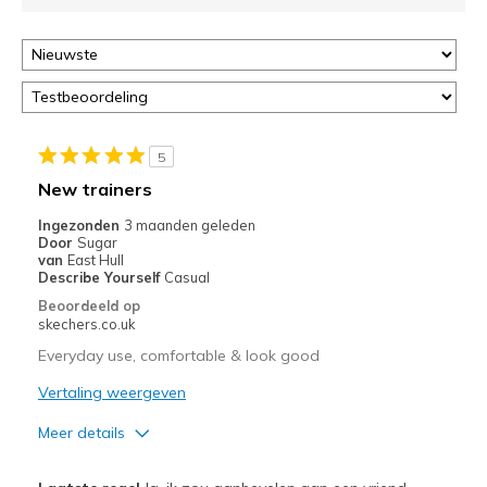
page
of
door
<a
href="javascript:location.href=location.pathname;">hier</a>
de
page
5
met
New trainers
de
Ingezonden
3 maanden geleden
migratiegeschiedenis
Door
Sugar
van
van
East Hull
de
Describe Yourself
Casual
page_id
Beoordeeld op
te
skechers.co.uk
bezoeken.
Everyday use, comfortable & look good
Vertaling weergeven
Meer details
Pluspunten