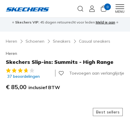
0
Men
MENU
⭐
Skechers VIP:
45 dagen retourrecht voor leden
Meld je aan
⭐
🎁
Heren
Schoenen
Sneakers
Casual sneakers
Heren
Skechers Slip-ins: Summits - High Range
5 van de 5 klantbeoordelingen
Toevoegen aan verlanglijstje
37 beoordelingen
€ 85,00
inclusief BTW
Best sellers