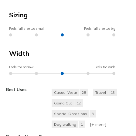
Sizing
Feels full size too small
Feels full size too big
Width
Feels too narrow
Feels too wide
Best Uses
Casual Wear
28
Travel
13
Going Out
12
Special Occasions
3
[+
meer
]
Dog walking
1