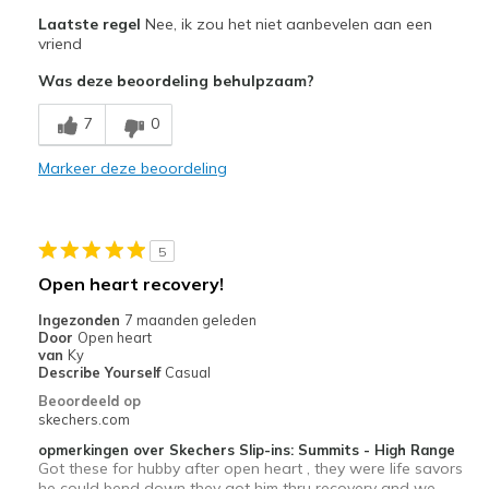
Pluspunten
Laatste regel
Nee, ik zou het niet aanbevelen aan een
Attractive Design
vriend
Was deze beoordeling behulpzaam?
Minpunten
Poor Cushioning
7
0
Poor Quality
Markeer deze beoordeling
Wear Out Quickly
Beste toepassingen
5
Open heart recovery!
Casual Wear
Ingezonden
7 maanden geleden
Width
Feels true to width
Door
Open heart
van
Ky
Sizing
Feels true to size
Describe Yourself
Casual
View On Shoes
Shoes are for Wearing
Beoordeeld op
skechers.com
opmerkingen over Skechers Slip-ins: Summits - High Range
Got these for hubby after open heart , they were life savors
he could bend down they got him thru recovery and we