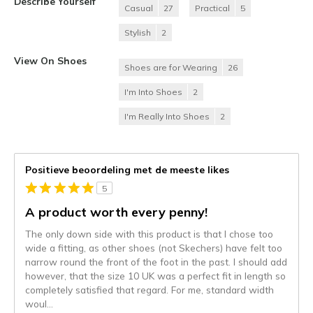
Describe Yourself
Casual
27
Practical
5
Stylish
2
View On Shoes
Shoes are for Wearing
26
I'm Into Shoes
2
I'm Really Into Shoes
2
Positieve beoordeling met de meeste likes
5
A product worth every penny!
The only down side with this product is that I chose too
wide a fitting, as other shoes (not Skechers) have felt too
narrow round the front of the foot in the past. I should add
however, that the size 10 UK was a perfect fit in length so
completely satisfied that regard. For me, standard width
woul
...