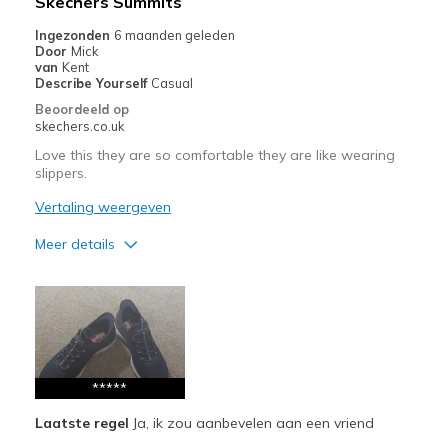
Skechers Summits
Ingezonden
6 maanden geleden
Door
Mick
van
Kent
Describe Yourself
Casual
Beoordeeld op
skechers.co.uk
Love this they are so comfortable they are like wearing
slippers.
Vertaling weergeven
Meer details
Pluspunten
Attractive Design
Breathe Well
Comfortable
*****
Laatste regel
Ja, ik zou aanbevelen aan een vriend
Durable