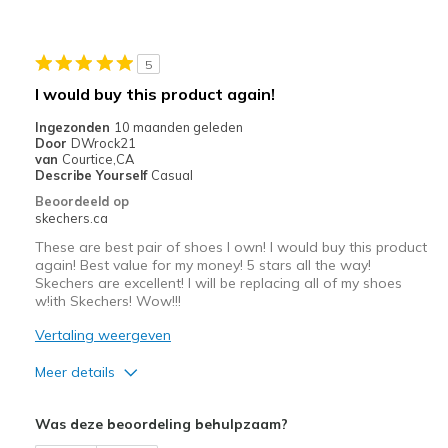
Stylish
Minpunten
5
Wear Out Quickly
I would buy this product again!
Beste toepassingen
Ingezonden
10 maanden geleden
Door
DWrock21
Casual Wear
van
Courtice,CA
Describe Yourself
Casual
Travel
Beoordeeld op
skechers.ca
Width
Feels true to width
These are best pair of shoes I own! I would buy this product
Sizing
Feels true to size
again! Best value for my money! 5 stars all the way!
View On Shoes
I'm Really Into Shoes
Skechers are excellent! I will be replacing all of my shoes
w!ith Skechers! Wow!!!
Vertaling weergeven
Meer details
Pluspunten
Was deze beoordeling behulpzaam?
Attractive Design