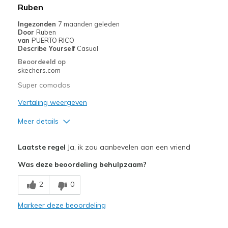
Ruben
Ingezonden
7 maanden geleden
Door
Ruben
van
PUERTO RICO
Describe Yourself
Casual
Beoordeeld op
skechers.com
Super comodos
Vertaling weergeven
Meer details
Pluspunten
Laatste regel
Ja, ik zou aanbevelen aan een vriend
Comfortable
Was deze beoordeling behulpzaam?
Minpunten
2
0
Wear Out Quickly
Markeer deze beoordeling
Beste toepassingen