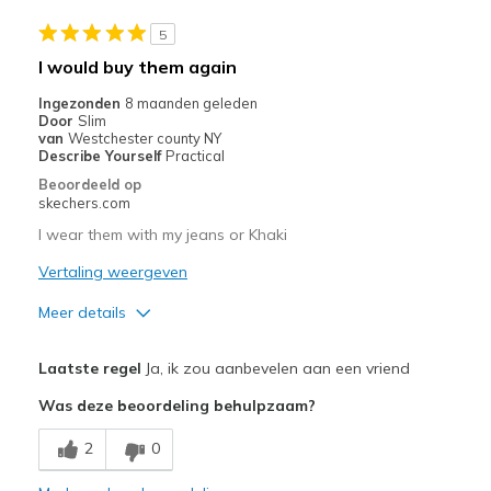
Casual Wear
5
Special Occasions
I would buy them again
Width
Feels too wide
Ingezonden
8 maanden geleden
Sizing
Feels true to size
Door
Slim
van
Westchester county NY
View On Shoes
I'm Really Into Shoes
Describe Yourself
Practical
Beoordeeld op
skechers.com
I wear them with my jeans or Khaki
Vertaling weergeven
Meer details
Pluspunten
Laatste regel
Ja, ik zou aanbevelen aan een vriend
Attractive Design
Was deze beoordeling behulpzaam?
Breathe Well
2
0
Comfortable