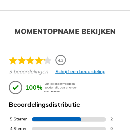
MOMENTOPNAME BEKIJKEN
4.3
3 beoordelingen
Schrijf een beoordeling
Van de ondervraagden
100%
zouden dit aan vrienden
aanbevelen.
Beoordelingsdistributie
5 Sterren
2
4 Sterren
0