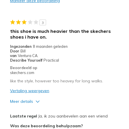
Markeer deze beoordeling
Durable
Stylish
3
Minpunten
this shoe is much heavier than the skechers
shoes i have on.
Fits fine day one
Ingezonden
8 maanden geleden
Beste toepassingen
Door
Bill
van
Ventura CA.
Casual Wear
Describe Yourself
Practical
Beoordeeld op
Width
Feels true to width
skechers.com
Sizing
Feels true to size
like the style, however too heavey for long walks.
View On Shoes
Shoes are for Wearing
Vertaling weergeven
Meer details
Pluspunten
Laatste regel
Ja, ik zou aanbevelen aan een vriend
Attractive Design
Was deze beoordeling behulpzaam?