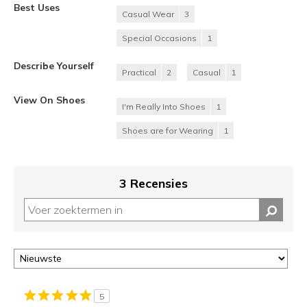
Best Uses
Casual Wear
3
Special Occasions
1
Describe Yourself
Practical
2
Casual
1
View On Shoes
I'm Really Into Shoes
1
Shoes are for Wearing
1
3 Recensies
5