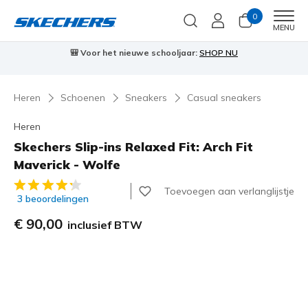
0
Men
MENU
⭐
Skechers VIP:
45 dagen retourrecht voor leden
Meld je aan
⭐
🎁
…
Heren
Schoenen
Sneakers
Casual sneakers
Heren
Skechers Slip-ins Relaxed Fit: Arch Fit
Maverick - Wolfe
5 van de 5 klantbeoordelingen
Toevoegen aan verlanglijstje
3 beoordelingen
€ 90,00
inclusief BTW