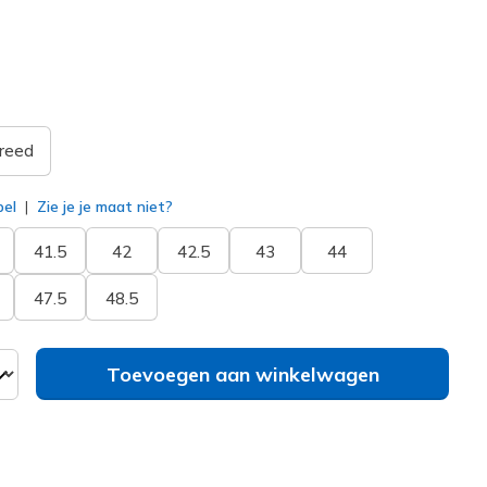
erd
reed
bel
Zie je je maat niet?
41.5
42
42.5
43
44
47.5
48.5
Toevoegen aan winkelwagen