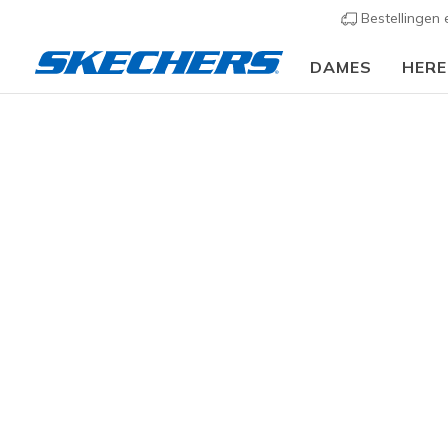
Bestellingen
DAMES
HER
Heren
Schoenen
Sneakers
Casual sneakers