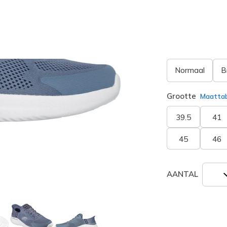
geselecte
Breedte
Normaal
B
Grootte
Maatta
39.5
41
45
46
AANTAL