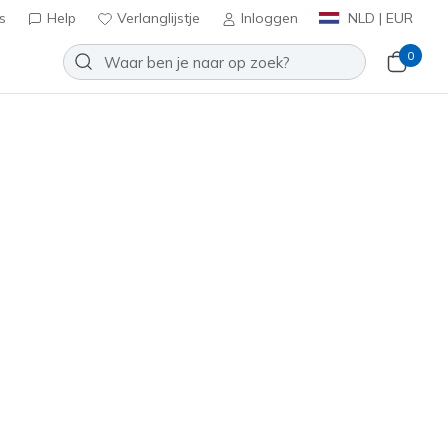
s
Help
Verlanglijstje
Inloggen
NLD | EUR
0
ht voor leden
Meld je aan
⭐
Slip-ins: Bounder 2.0 - Emerged
Toevoegen aan verlanglijstje
3 beoordelingen
antbeoordelingen
0
inclusief BTW
232459
SLT
)