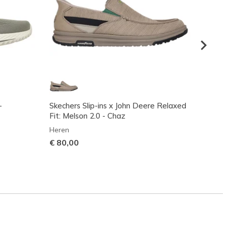
-
Skechers Slip-ins x John Deere Relaxed
Skecher
Fit: Melson 2.0 - Chaz
Calav
Heren
Heren
€ 80,00
€ 95,