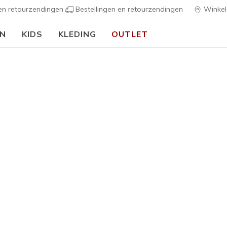
 en retourzendingen
Bestellingen en retourzendingen
Winkel
EN
KIDS
KLEDING
OUTLET
⭐
Skechers VIP:
45 dagen retourrec
Heren
Best sellers
Skechers 
5
4,4 van de 5 kl
€ 100,0
Kleur
Leigrijs
(#