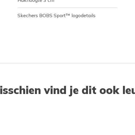
Hakhoogte 3 cm
Skechers BOBS Sport™ logodetails
isschien vind je dit ook le