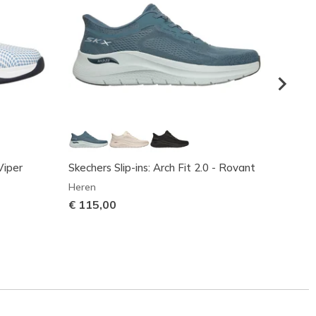
Viper
Skechers Slip-ins: Arch Fit 2.0 - Rovant
Skeche
Premie
Heren
Heren
€ 115,00
€ 130