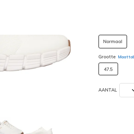
geselecte
Breedte
Normaal
Grootte
Maatta
47.5
AANTAL