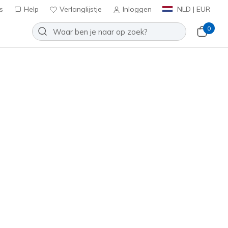
s
Help
Verlanglijstje
Inloggen
NLD | EUR
0
Slip-ins: BOBS B Flex 2.0
Toevoegen aan verlanglijstje
een beoordelingen
antbeoordelingen
inclusief BTW
8130
WHT
)