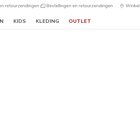
 en retourzendingen
Bestellingen en retourzendingen
Winkel
EN
KIDS
KLEDING
OUTLET
🎒 Voor het nieuwe schooljaar:
SHOP NU
Heren
Skechers 
G
3,1 van de 5 kl
€ 80,00
Kleur
Wit
(#
11