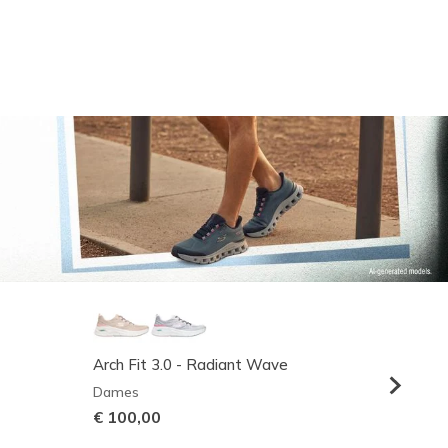
Arch Fit 3.0 - Radiant Wave
Relaxed
Dames
Heren
€ 100,00
€ 95,0