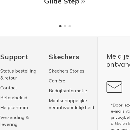
Glide Step
Meld je
Support
Skechers
ontva
Status bestelling
Skechers Stories
& retour
Carrière
Contact
Bedrijfsinformatie
Retourbeleid
Maatschappelijke
*Door jez
Helpcentrum
verantwoordelijkheid
e-mails v
Verzending &
privacybel
artikelen 
levering
voor meer