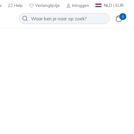
s
Help
Verlanglijstje
Inloggen
NLD | EUR
0
oenen
Sport