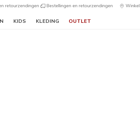
 en retourzendingen
Bestellingen en retourzendingen
Winkel
EN
KIDS
KLEDING
OUTLET
🎒 Voor het nieuwe schooljaar:
SHOP NU
h Fit
Sandalen
Canvas sch