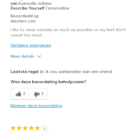
Travel
van
Evansville, Indiana
Describe Yourself
Conservative
Width
Feels true to width
Beoordeeld op
skechers.com
Sizing
Feels true to size
View On Shoes
Shoes are for Wearing
I like to wear sandals as much as possible so my feet don't
sweat too much.
Vertaling weergeven
Meer details
Pluspunten
Laatste regel
Ja, ik zou aanbevelen aan een vriend
Attractive Design
Was deze beoordeling behulpzaam?
Breathe Well
2
1
Comfortable
Markeer deze beoordeling
Durable
Stylish
5