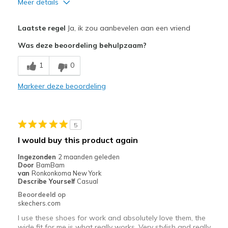
Meer details
Pluspunten
Laatste regel
Ja, ik zou aanbevelen aan een vriend
Attractive Design
Was deze beoordeling behulpzaam?
Breathe Well
1
0
Comfortable
Markeer deze beoordeling
Durable
Stylish
5
Beste toepassingen
I would buy this product again
Casual Wear
Ingezonden
2 maanden geleden
Door
BamBam
Travel
van
Ronkonkoma New York
Describe Yourself
Casual
Width
Feels true to width
Beoordeeld op
skechers.com
Sizing
Feels true to size
View On Shoes
Shoes are for Wearing
I use these shoes for work and absolutely love them, the
wide fit for me is what really works. Very stylish and really