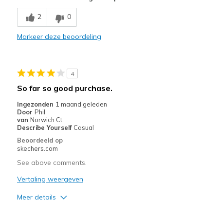
Minpunten
2
0
Need Break In
Markeer deze beoordeling
Beste toepassingen
Casual Wear
4
Width
Feels true to width
So far so good purchase.
Sizing
Feels true to size
Ingezonden
1 maand geleden
View On Shoes
I'm Into Shoes
Door
Phil
van
Norwich Ct
Describe Yourself
Casual
Beoordeeld op
skechers.com
See above comments.
Vertaling weergeven
Meer details
Pluspunten