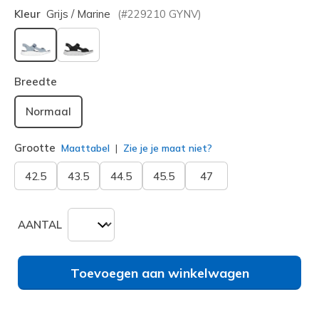
Kleur
Grijs / Marine
(#
229210
GYNV
)
geselecteerd
Breedte
Normaal
Grootte
Maattabel
Zie je je maat niet?
42.5
43.5
44.5
45.5
47
AANTAL
Toevoegen aan winkelwagen