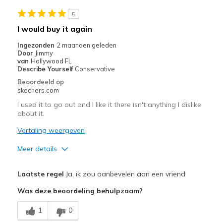
Stylish
5
Beste toepassingen
I would buy it again
Casual Wear
Ingezonden
2 maanden geleden
Door
Jimmy
Going Out
van
Hollywood FL
Describe Yourself
Conservative
Special Occasions
Beoordeeld op
skechers.com
Travel
I used it to go out and I like it there isn't anything I dislike
about it.
Width
Feels true to width
Sizing
Feels true to size
Vertaling weergeven
View On Shoes
Shoes are for Wearing
Meer details
Pluspunten
Laatste regel
Ja, ik zou aanbevelen aan een vriend
Attractive Design
Was deze beoordeling behulpzaam?
Breathe Well
1
0
Comfortable