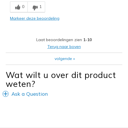
Breathe Well
0
1
Comfortable
Markeer deze beoordeling
Durable
Stylish
Laat beoordelingen zien
1-10
Beste toepassingen
Terug naar boven
Casual Wear
volgende
»
Going Out
Wat wilt u over dit product
Width
Feels true to width
weten?
Sizing
Feels true to size
View On Shoes
Shoes are for Wearing
Ask a Question