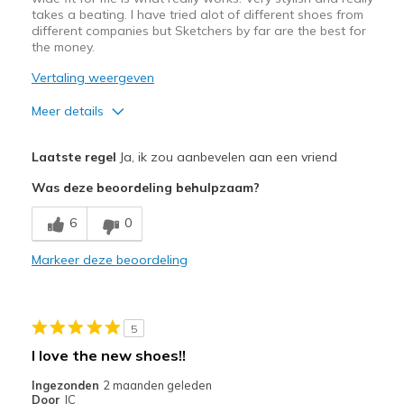
takes a beating. I have tried alot of different shoes from
different companies but Sketchers by far are the best for
the money.
Vertaling weergeven
Meer details
Pluspunten
Laatste regel
Ja, ik zou aanbevelen aan een vriend
Attractive Design
Was deze beoordeling behulpzaam?
Breathe Well
6
0
Comfortable
Markeer deze beoordeling
Durable
Stylish
5
Beste toepassingen
I love the new shoes!!
Casual Wear
Ingezonden
2 maanden geleden
Door
JC