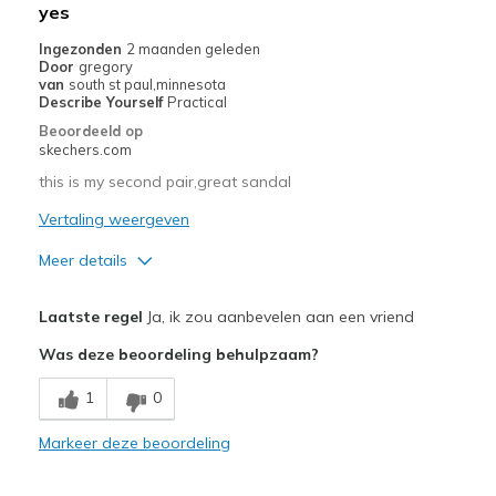
Beste toepassingen
yes
Casual Wear
Ingezonden
2 maanden geleden
Door
gregory
Going Out
van
south st paul,minnesota
Describe Yourself
Practical
Width
Feels true to width
Beoordeeld op
skechers.com
Sizing
Feels true to size
View On Shoes
Shoes are for Wearing
this is my second pair,great sandal
Vertaling weergeven
Meer details
Pluspunten
Laatste regel
Ja, ik zou aanbevelen aan een vriend
Attractive Design
Was deze beoordeling behulpzaam?
Breathe Well
1
0
Comfortable
Markeer deze beoordeling
Durable