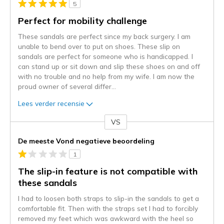
5
Perfect for mobility challenge
These sandals are perfect since my back surgery. I am
unable to bend over to put on shoes. These slip on
sandals are perfect for someone who is handicapped. I
can stand up or sit down and slip these shoes on and off
with no trouble and no help from my wife. I am now the
proud owner of several differ
...
Lees verder recensie
VS
Je
content
De meeste Vond negatieve beoordeling
wordt
1
momenteel
gemigreerd
The slip-in feature is not compatible with
naar
these sandals
de
I had to loosen both straps to slip-in the sandals to get a
niejee
comfortable fit. Then with the straps set I had to forcibly
page_id.
removed my feet which was awkward with the heel so
Je