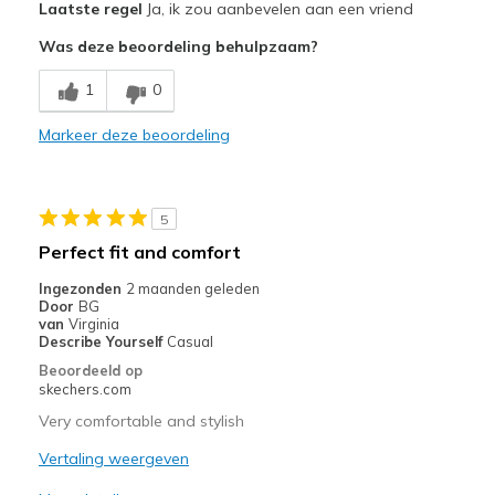
Laatste regel
Ja, ik zou aanbevelen aan een vriend
Attractive Design
Was deze beoordeling behulpzaam?
Breathe Well
1
0
Comfortable
Markeer deze beoordeling
Stylish
Beste toepassingen
5
Casual Wear
Perfect fit and comfort
Going Out
Ingezonden
2 maanden geleden
Door
BG
Width
Feels true to width
van
Virginia
Describe Yourself
Casual
View On Shoes
Shoes are for Wearing
Beoordeeld op
skechers.com
Very comfortable and stylish
Vertaling weergeven