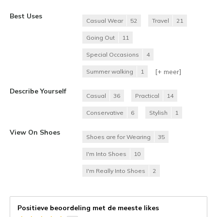
Best Uses
Casual Wear
52
Travel
21
Going Out
11
Special Occasions
4
[+
meer
]
Summer walking
1
Describe Yourself
Casual
36
Practical
14
Conservative
6
Stylish
1
View On Shoes
Shoes are for Wearing
35
I'm Into Shoes
10
I'm Really Into Shoes
2
Positieve beoordeling met de meeste likes