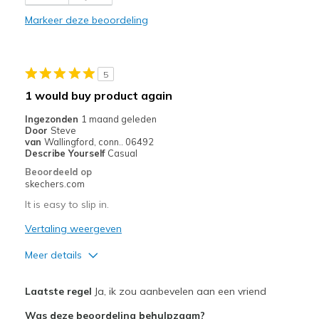
Stylish
Markeer deze beoordeling
Beste toepassingen
Casual Wear
5
Travel
1 would buy product again
Width
Feels true to width
Ingezonden
1 maand geleden
Door
Steve
Sizing
Feels true to size
van
Wallingford, conn.. 06492
View On Shoes
I'm Into Shoes
Describe Yourself
Casual
Beoordeeld op
skechers.com
It is easy to slip in.
Vertaling weergeven
Meer details
Pluspunten
Laatste regel
Ja, ik zou aanbevelen aan een vriend
Attractive Design
Was deze beoordeling behulpzaam?