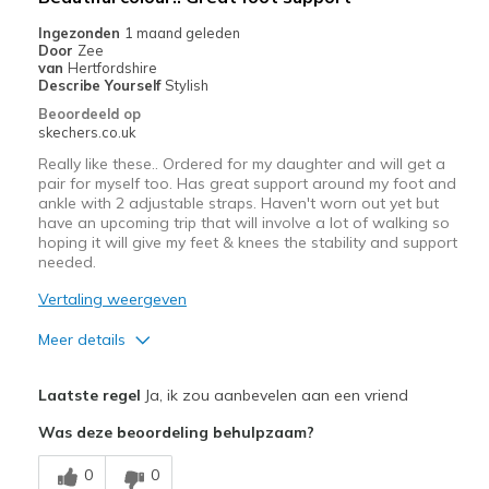
Sizing
Feels true to size
Ingezonden
1 maand geleden
View On Shoes
Shoes are for Wearing
Door
Zee
van
Hertfordshire
Describe Yourself
Stylish
Beoordeeld op
skechers.co.uk
Really like these.. Ordered for my daughter and will get a
pair for myself too. Has great support around my foot and
ankle with 2 adjustable straps. Haven't worn out yet but
have an upcoming trip that will involve a lot of walking so
hoping it will give my feet & knees the stability and support
needed.
Vertaling weergeven
Meer details
Pluspunten
Laatste regel
Ja, ik zou aanbevelen aan een vriend
Attractive Design
Was deze beoordeling behulpzaam?
Comfortable
0
0