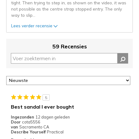
tight. Then trying to step in, as shown on the video, it was
kunt
not possible as the centre strap stopped entry. The only
de
way to slip
...
status
van
Lees verder recensie
je
migratie
controleren
59 Recensies
op
deze
page
of
door
<a
href="javascript:location.href=location.pathname;">hier</a>
de
5
page
Best sandal I ever bought
met
de
Ingezonden
12 dagen geleden
Door
cota5556
migratiegeschiedenis
van
Sacramento CA
van
Describe Yourself
Practical
de