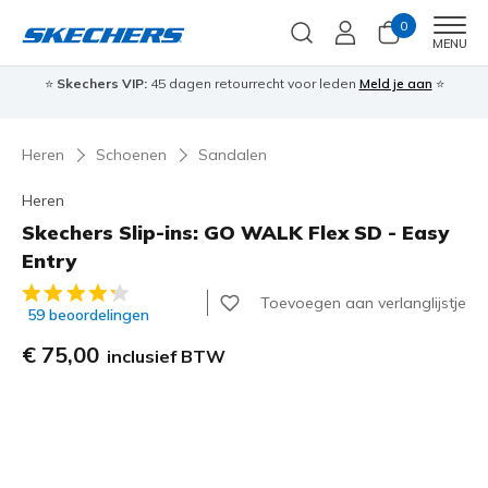
0
Men
MENU
⭐
Skechers VIP:
45 dagen retourrecht voor leden
Meld je aan
⭐
🎁
Heren
Schoenen
Sandalen
Heren
Skechers Slip-ins: GO WALK Flex SD - Easy
Entry
4,5 van de 5 klantbeoordelingen
Toevoegen aan verlanglijstje
59 beoordelingen
€ 75,00
inclusief BTW