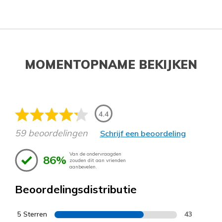
MOMENTOPNAME BEKIJKEN
4.4
59 beoordelingen
Schrijf een beoordeling
Van de ondervraagden
86%
zouden dit aan vrienden
aanbevelen.
Beoordelingsdistributie
5 Sterren
43