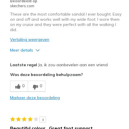
Beoordeeld op
page_id
skechers.com
te
These are the most comfortable sandal I ever bought. Easy
bezoeken.
on and off and works well with my wide foot. I wore them
on my cruise and they were perfect with all the walking I
did.
Vertaling weergeven
Meer details
Pluspunten
Laatste regel
Ja, ik zou aanbevelen aan een vriend
Breathe Well
Was deze beoordeling behulpzaam?
Comfortable
0
0
Beste toepassingen
Markeer deze beoordeling
Casual Wear
Travel
4
Width
Feels true to width
Beautiful colour.. Great foot support