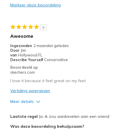
Markeer deze beoordeling
Durable
Stylish
5
Beste toepassingen
Awesome
Casual Wear
Ingezonden
2 maanden geleden
Door
Jim
Width
Feels true to width
van
Hollywood FL
Describe Yourself
Conservative
Sizing
Feels true to size
Beoordeeld op
View On Shoes
Shoes are for Wearing
skechers.com
I love it because it feel great on my feet.
Vertaling weergeven
Meer details
Pluspunten
Laatste regel
Ja, ik zou aanbevelen aan een vriend
Attractive Design
Was deze beoordeling behulpzaam?