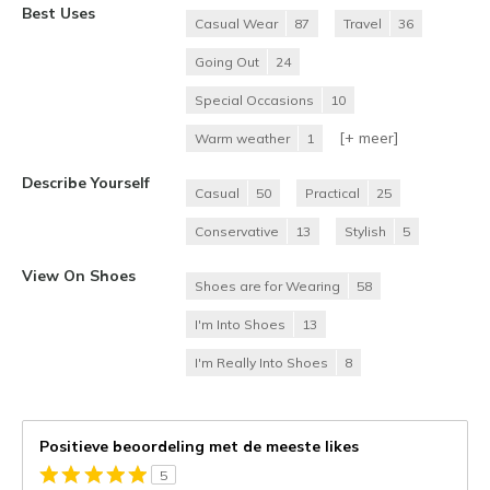
Best Uses
Casual Wear
87
Travel
36
Going Out
24
Special Occasions
10
[+
meer
]
Warm weather
1
Describe Yourself
Casual
50
Practical
25
Conservative
13
Stylish
5
View On Shoes
Shoes are for Wearing
58
I'm Into Shoes
13
I'm Really Into Shoes
8
Positieve beoordeling met de meeste likes
5