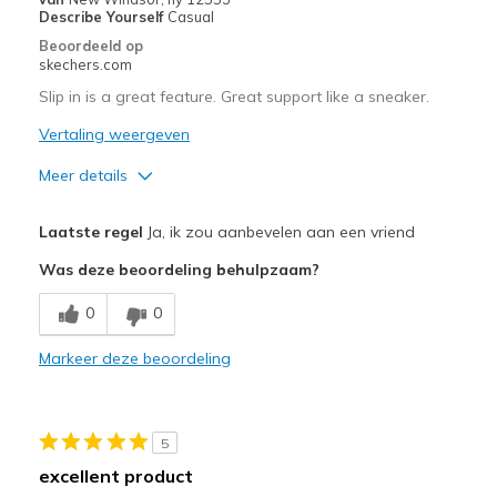
Describe Yourself
Casual
Sizing
Feels true to size
Beoordeeld op
View On Shoes
Shoes are for Wearing
skechers.com
Slip in is a great feature. Great support like a sneaker.
Vertaling weergeven
Meer details
Pluspunten
Laatste regel
Ja, ik zou aanbevelen aan een vriend
Attractive Design
Was deze beoordeling behulpzaam?
Breathe Well
0
0
Comfortable
Markeer deze beoordeling
Durable
Stylish
5
Minpunten
excellent product