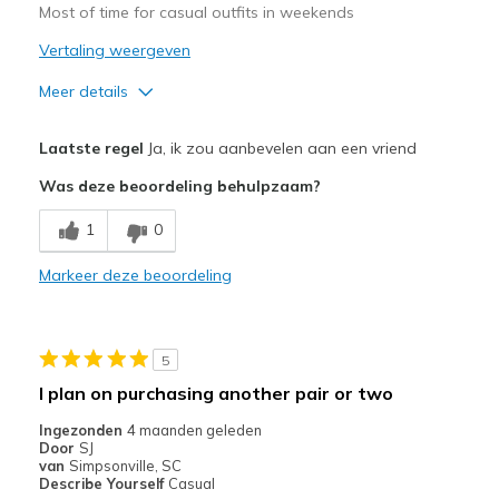
Most of time for casual outfits in weekends
Vertaling weergeven
Meer details
Pluspunten
Laatste regel
Ja, ik zou aanbevelen aan een vriend
Attractive Design
Was deze beoordeling behulpzaam?
Breathe Well
1
0
Stylish
Markeer deze beoordeling
Beste toepassingen
Casual Wear
5
Width
Feels true to width
I plan on purchasing another pair or two
Sizing
Feels true to size
Ingezonden
4 maanden geleden
View On Shoes
I'm Really Into Shoes
Door
SJ
van
Simpsonville, SC
Describe Yourself
Casual