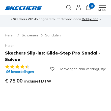
0
Men
MENU
⭐
Skechers VIP:
45 dagen retourrecht voor leden
Meld je aan
⭐
🎁
Heren
Schoenen
Sandalen
Heren
Skechers Slip-ins: Glide-Step Pro Sandal -
Salvoe
5 van de 5 klantbeoordelingen
Toevoegen aan verlanglijstje
96 beoordelingen
€ 75,00
inclusief BTW