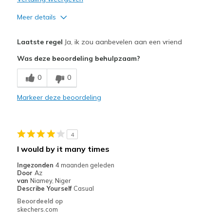
Meer details
Pluspunten
Laatste regel
Ja, ik zou aanbevelen aan een vriend
Attractive Design
Was deze beoordeling behulpzaam?
Breathe Well
0
0
Comfortable
Markeer deze beoordeling
Durable
Stylish
4
Beste toepassingen
I would by it many times
Casual Wear
Ingezonden
4 maanden geleden
Door
Az
Width
Feels true to width
van
Niamey, Niger
Describe Yourself
Casual
Sizing
Feels true to size
Beoordeeld op
View On Shoes
Shoes are for Wearing
skechers.com