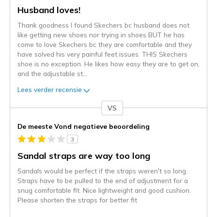
Husband loves!
Thank goodness I found Skechers bc husband does not
like getting new shoes nor trying in shoes BUT he has
come to love Skechers bc they are comfortable and they
have solved his very painful feet issues. THIS Skechers
shoe is no exception. He likes how easy they are to get on,
and the adjustable st
...
Lees verder recensie
VS
Je
content
De meeste Vond negatieve beoordeling
wordt
3
momenteel
gemigreerd
Sandal straps are way too long
naar
Sandals would be perfect if the straps weren't so long.
de
Straps have to be pulled to the end of adjustment for a
niejee
snug comfortable fit. Nice lightweight and good cushion.
page_id.
Please shorten the straps for better fit
Je
kunt