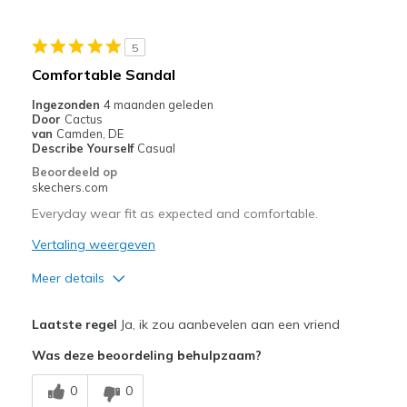
Casual Wear
5
Width
Feels true to width
Comfortable Sandal
Sizing
Feels true to size
Ingezonden
4 maanden geleden
View On Shoes
Shoes are for Wearing
Door
Cactus
van
Camden, DE
Describe Yourself
Casual
Beoordeeld op
skechers.com
Everyday wear fit as expected and comfortable.
Vertaling weergeven
Meer details
Pluspunten
Laatste regel
Ja, ik zou aanbevelen aan een vriend
Attractive Design
Was deze beoordeling behulpzaam?
Breathe Well
0
0
Comfortable