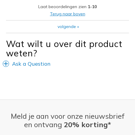
Laat beoordelingen zien
1-10
Beste toepassingen
Terug naar boven
Casual Wear
volgende
»
Width
Feels true to width
Wat wilt u over dit product
Sizing
Feels true to size
weten?
View On Shoes
I'm Really Into Shoes
Ask a Question
Meld je aan voor onze nieuwsbrief
en ontvang
20% korting*