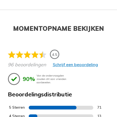
MOMENTOPNAME BEKIJKEN
4.5
96 beoordelingen
Schrijf een beoordeling
Van de ondervraagden
90%
zouden dit aan vrienden
aanbevelen.
Beoordelingsdistributie
5 Sterren
71
4 Sterren
13