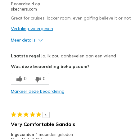
Beoordeeld op
skechers.com
Great for cruises, locker room, even golfing believe it or not
Vertaling weergeven
Meer details
Pluspunten
Laatste regel
Ja, ik zou aanbevelen aan een vriend
Attractive Design
Was deze beoordeling behulpzaam?
Breathe Well
0
0
Comfortable
Markeer deze beoordeling
Stylish
Beste toepassingen
5
Going Out
Very Comfortable Sandals
Travel
Ingezonden
4 maanden geleden