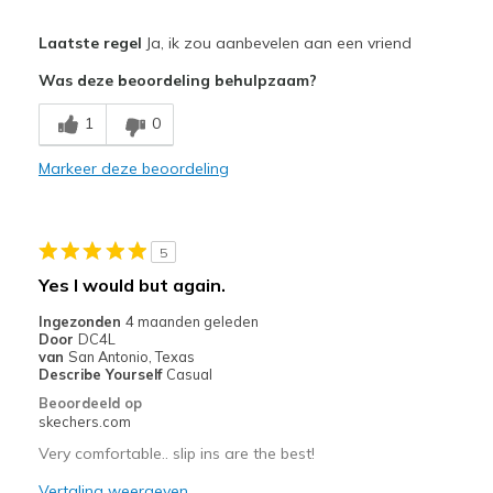
Pluspunten
Laatste regel
Ja, ik zou aanbevelen aan een vriend
Comfortable
Was deze beoordeling behulpzaam?
Durable
1
0
Stylish
Markeer deze beoordeling
Beste toepassingen
Casual Wear
5
Width
Feels true to width
Yes I would but again.
Sizing
Feels true to size
Ingezonden
4 maanden geleden
View On Shoes
Shoes are for Wearing
Door
DC4L
van
San Antonio, Texas
Describe Yourself
Casual
Beoordeeld op
skechers.com
Very comfortable.. slip ins are the best!
Vertaling weergeven