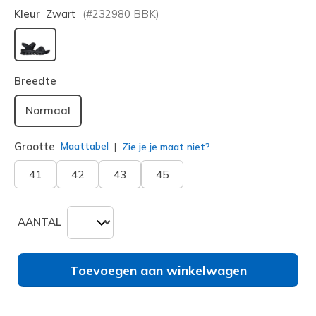
Kleur
Zwart
(#
232980
BBK
)
geselecteerd
Breedte
Normaal
Grootte
Maattabel
Zie je je maat niet?
41
42
43
45
AANTAL
Toevoegen aan winkelwagen