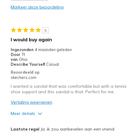
Markeer deze beoordeling
Beste toepassingen
Casual Wear
5
Width
Feels true to width
I would buy again
Sizing
Feels true to size
Ingezonden
4 maanden geleden
View On Shoes
Shoes are for Wearing
Door
Tt
van
Ohio
Describe Yourself
Casual
Beoordeeld op
skechers.com
I wanted a sandal that was comfortable but with a tennis
shoe support and this sandal is that. Perfect for me.
Vertaling weergeven
Meer details
Pluspunten
Laatste regel
Ja, ik zou aanbevelen aan een vriend
Durable