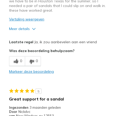
we have to be in Houston Texas for the summer, so I
te
needed a pair of sandals that I could slip on and walk in.
bezoeken.
these have worked great.
Vertaling weergeven
Meer details
Pluspunten
Laatste regel
Ja, ik zou aanbevelen aan een vriend
Attractive Design
Was deze beoordeling behulpzaam?
Comfortable
0
0
Durable
Markeer deze beoordeling
Stylish
Beste toepassingen
5
Casual Wear
Great support for a sandal
Travel
Ingezonden
3 maanden geleden
Door
Nickdvc
Width
Feels true to width
van
New Windsor, ny 12553