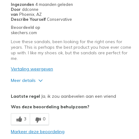
Need Break In
Ingezonden
4 maanden geleden
Door
ddconne
Beste toepassingen
van
Phoenix, AZ
Describe Yourself
Conservative
Casual Wear
Beoordeeld op
skechers.com
Travel
Love these sandals, been looking for the right ones for
years. This is perhaps the best product you have ever come
Width
Feels true to width
up with. I like my shoes ok, but the sandals are perfect for
Sizing
Feels true to size
me.
View On Shoes
I'm Really Into Shoes
Vertaling weergeven
Meer details
Pluspunten
Laatste regel
Ja, ik zou aanbevelen aan een vriend
Attractive Design
Was deze beoordeling behulpzaam?
Breathe Well
3
0
Comfortable
Markeer deze beoordeling
Beste toepassingen