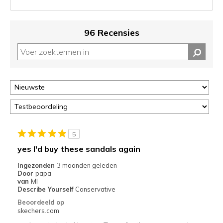
de
status
van
96 Recensies
je
migratie
controleren
op
deze
page
of
door
<a
href="javascript:location.href=location.pathname;">hier</a>
5
de
yes I'd buy these sandals again
page
met
Ingezonden
3 maanden geleden
Door
papa
de
van
MI
migratiegeschiedenis
Describe Yourself
Conservative
van
Beoordeeld op
de
skechers.com
page_id