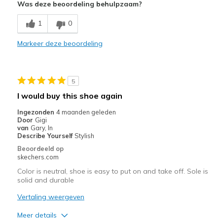
Was deze beoordeling behulpzaam?
Stylish
1
0
Minpunten
Markeer deze beoordeling
Need Break In
Beste toepassingen
5
Casual Wear
I would buy this shoe again
Going Out
Ingezonden
4 maanden geleden
Door
Gigi
Travel
van
Gary, In
Describe Yourself
Stylish
Width
Feels true to width
Beoordeeld op
Sizing
Feels true to size
skechers.com
View On Shoes
Shoes are for Wearing
Color is neutral, shoe is easy to put on and take off. Sole is
solid and durable
Vertaling weergeven
Meer details