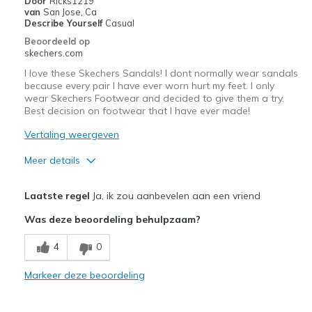
Door
Ricks1219
Width
Feels true to width
van
San Jose, Ca
Describe Yourself
Casual
Sizing
Feels true to size
Beoordeeld op
View On Shoes
Shoes are for Wearing
skechers.com
I love these Skechers Sandals! I dont normally wear sandals
because every pair I have ever worn hurt my feet. I only
wear Skechers Footwear and decided to give them a try.
Best decision on footwear that I have ever made!
Vertaling weergeven
Meer details
Pluspunten
Laatste regel
Ja, ik zou aanbevelen aan een vriend
Attractive Design
Was deze beoordeling behulpzaam?
Breathe Well
4
0
Comfortable
Markeer deze beoordeling
Durable
Stylish