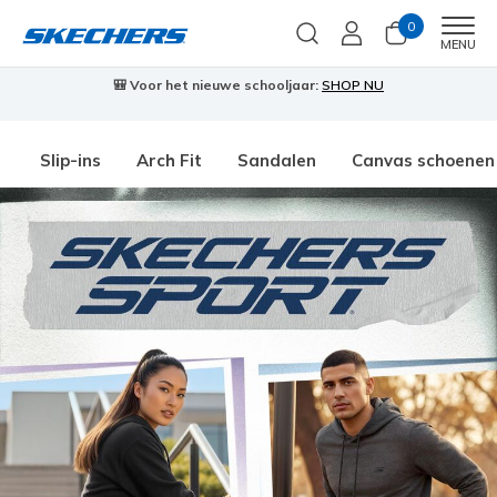
0
Men
MENU
🎒 Voor het nieuwe schooljaar:
SHOP NU
Slip-ins
Arch Fit
Sandalen
Canvas schoenen