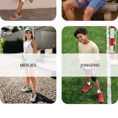
MEISJES
JONGENS