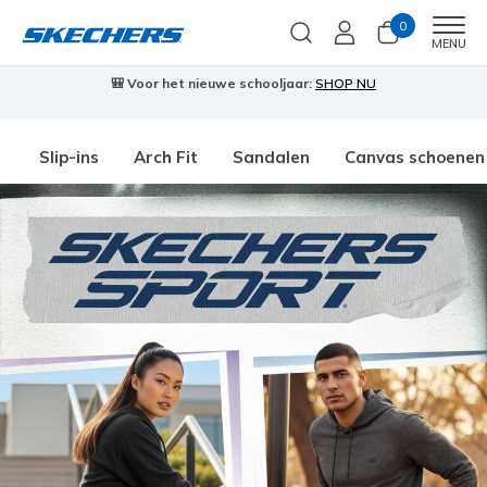
0
Men
MENU
🎒 Voor het nieuwe schooljaar:
SHOP NU
Slip-ins
Arch Fit
Sandalen
Canvas schoenen