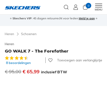
0
Men
MENU
⭐
Skechers VIP:
45 dagen retourrecht voor leden
Meld je aan
⭐
🎁
Heren
Schoenen
Heren
GO WALK 7 - The Forefather
4,3 van de 5 klantbeoordelingen
Toevoegen aan verlanglijstje
8 beoordelingen
Prijs verlaagd van
€ 95,00
naar
€ 65,99
inclusief BTW