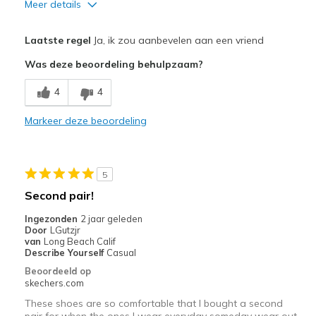
Meer details
Pluspunten
Laatste regel
Ja, ik zou aanbevelen aan een vriend
Attractive Design
Was deze beoordeling behulpzaam?
Comfortable
4
4
Beste toepassingen
Markeer deze beoordeling
Casual Wear
Width
Feels true to width
5
Sizing
Feels true to size
Second pair!
View On Shoes
Shoes are for Wearing
Ingezonden
2 jaar geleden
Door
LGutzjr
van
Long Beach Calif
Describe Yourself
Casual
Beoordeeld op
skechers.com
These shoes are so comfortable that I bought a second
pair for when the ones I wear everyday someday wear out.