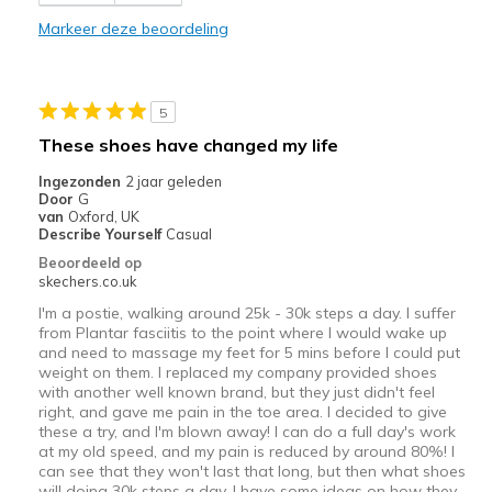
Comfortable
Markeer deze beoordeling
Durable
Stylish
5
Beste toepassingen
These shoes have changed my life
Going Out
Ingezonden
2 jaar geleden
Door
G
Width
Feels true to width
van
Oxford, UK
Describe Yourself
Casual
Sizing
Feels true to size
Beoordeeld op
View On Shoes
Shoes are for Wearing
skechers.co.uk
I'm a postie, walking around 25k - 30k steps a day. I suffer
from Plantar fasciitis to the point where I would wake up
and need to massage my feet for 5 mins before I could put
weight on them. I replaced my company provided shoes
with another well known brand, but they just didn't feel
right, and gave me pain in the toe area. I decided to give
these a try, and I'm blown away! I can do a full day's work
at my old speed, and my pain is reduced by around 80%! I
can see that they won't last that long, but then what shoes
will doing 30k steps a day. I have some ideas on how they