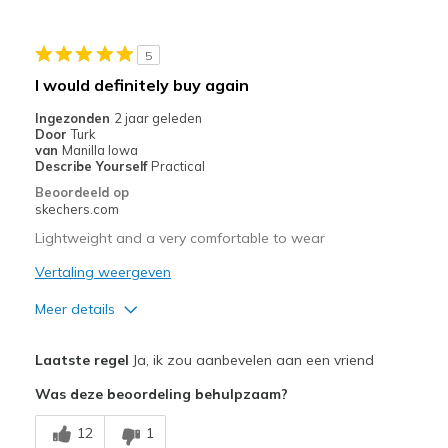
Beste toepassingen
Casual Wear
5
I would definitely buy again
Width
Feels true to width
Sizing
Feels true to size
Ingezonden
2 jaar geleden
Door
Turk
View On Shoes
Shoes are for Wearing
van
Manilla Iowa
Describe Yourself
Practical
Beoordeeld op
skechers.com
Lightweight and a very comfortable to wear
Vertaling weergeven
Meer details
Pluspunten
Laatste regel
Ja, ik zou aanbevelen aan een vriend
Attractive Design
Was deze beoordeling behulpzaam?
Breathe Well
12
1