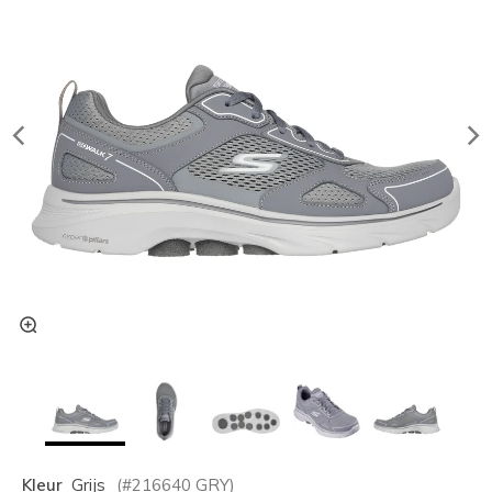
Kleur
Grijs
(#
216640
GRY
)