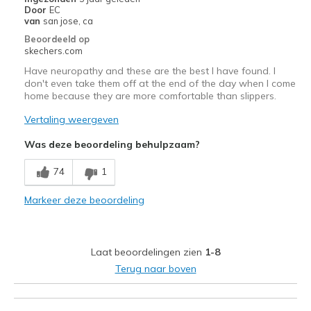
Door
EC
Special Occasions
van
san jose, ca
Beoordeeld op
Travel
skechers.com
Work
Have neuropathy and these are the best I have found. I
don't even take them off at the end of the day when I come
home because they are more comfortable than slippers.
Width
Feels true to width
Sizing
Feels true to size
Vertaling weergeven
View On Shoes
Shoes are for Wearing
Was deze beoordeling behulpzaam?
74
1
Markeer deze beoordeling
Laat beoordelingen zien
1-8
Terug naar boven