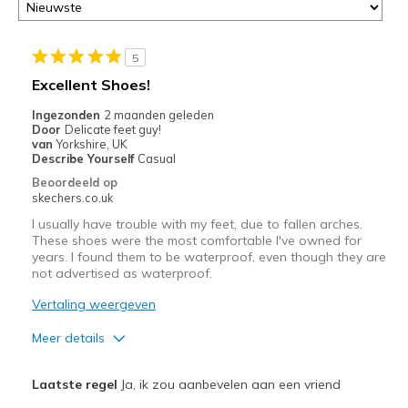
5
Excellent Shoes!
Ingezonden
2 maanden geleden
Door
Delicate feet guy!
van
Yorkshire, UK
Describe Yourself
Casual
Beoordeeld op
skechers.co.uk
I usually have trouble with my feet, due to fallen arches.
These shoes were the most comfortable I've owned for
years. I found them to be waterproof, even though they are
not advertised as waterproof.
Vertaling weergeven
Meer details
Pluspunten
Laatste regel
Ja, ik zou aanbevelen aan een vriend
Attractive Design