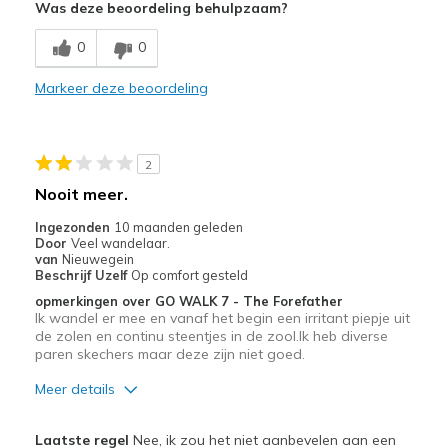
Was deze beoordeling behulpzaam?
Breathe Well
0
0
Comfortable
Markeer deze beoordeling
Beste toepassingen
Casual Wear
2
Width
Feels true to width
Nooit meer.
Sizing
Feels true to size
Ingezonden
10 maanden geleden
View On Shoes
Shoes are for Wearing
Door
Veel wandelaar.
van
Nieuwegein
Beschrijf Uzelf
Op comfort gesteld
opmerkingen over GO WALK 7 - The Forefather
Ik wandel er mee en vanaf het begin een irritant piepje uit
de zolen en continu steentjes in de zool.Ik heb diverse
paren skechers maar deze zijn niet goed.
Meer details
Pluspunten
Laatste regel
Nee, ik zou het niet aanbevelen aan een