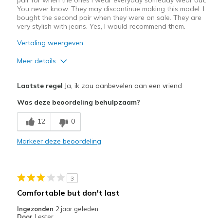
You never know. They may discontinue making this model. I
bought the second pair when they were on sale. They are
very stylish with jeans. Yes, I would recommend them.
Vertaling weergeven
Meer details
Pluspunten
Laatste regel
Ja, ik zou aanbevelen aan een vriend
Attractive Design
Was deze beoordeling behulpzaam?
Comfortable
12
0
Stylish
Markeer deze beoordeling
Beste toepassingen
Casual Wear
3
Width
Feels true to width
Comfortable but don't last
Sizing
Feels true to size
Ingezonden
2 jaar geleden
View On Shoes
I'm Into Shoes
Door
Lester