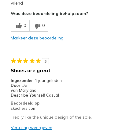
Lichtgewicht
vriend
Was deze beoordeling behulpzaam?
Minpunten
Verslijt snel
0
0
Weinig stabiliteit
Markeer deze beoordeling
Breedte
Lijkt te smal
View On Shoes
Schoenen zijn om te dragen
5
Shoes are great
Ingezonden
1 jaar geleden
Door
De
van
Maryland
Describe Yourself
Casual
Beoordeeld op
skechers.com
I really like the unique design of the sole.
Vertaling weergeven