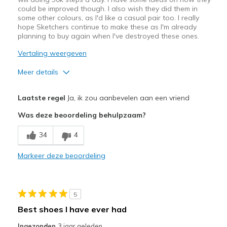
could be improved though. I also wish they did them in
some other colours, as I'd like a casual pair too. I really
hope Sketchers continue to make these as I'm already
planning to buy again when I've destroyed these ones.
Vertaling weergeven
Meer details
Pluspunten
Laatste regel
Ja, ik zou aanbevelen aan een vriend
Breathe Well
Was deze beoordeling behulpzaam?
Comfortable
34
4
Minpunten
Markeer deze beoordeling
Wear Out Quickly
Beste toepassingen
5
Casual Wear
Best shoes I have ever had
Going Out
Ingezonden
3 jaar geleden