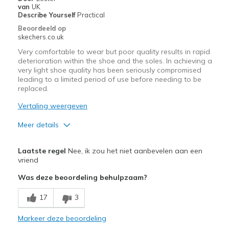
van
UK
Describe Yourself
Practical
Beoordeeld op
skechers.co.uk
Very comfortable to wear but poor quality results in rapid
deterioration within the shoe and the soles. In achieving a
very light shoe quality has been seriously compromised
leading to a limited period of use before needing to be
replaced.
Vertaling weergeven
Meer details
Pluspunten
Laatste regel
Nee, ik zou het niet aanbevelen aan een
Comfortable
vriend
Was deze beoordeling behulpzaam?
Minpunten
Poor Quality
17
3
Wear Out Quickly
Markeer deze beoordeling