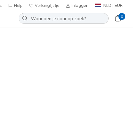
s
Help
Verlanglijstje
Inloggen
NLD | EUR
0
kechers VIP:
45 dagen retourrecht voor leden
Meld je aan
⭐
oenen
Sport