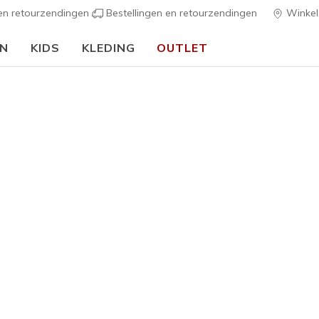
 en retourzendingen
Bestellingen en retourzendingen
Winkel
EN
KIDS
KLEDING
OUTLET
⭐
S
h Fit
Sandalen
Canvas sch