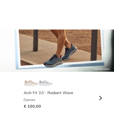
Arch Fit 3.0 - Radiant Wave
Relaxed
Dames
Heren
€ 100,00
€ 95,0