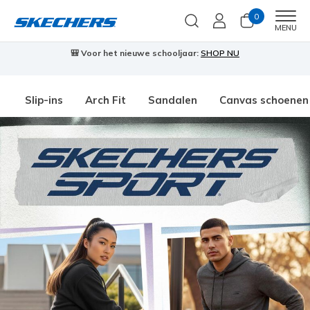
0
Men
MENU
🎒 Voor het nieuwe schooljaar:
SHOP NU
Slip-ins
Arch Fit
Sandalen
Canvas schoenen