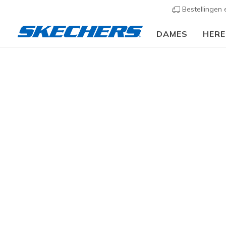
Bestellingen
DAMES
HER
Heren
Schoenen
Sneakers
Casual sneakers