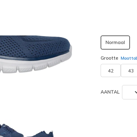
geselecte
Breedte
Normaal
Grootte
Maatta
42
43
AANTAL