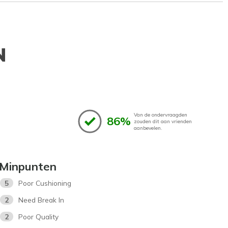
N
Van de ondervraagden
86%
zouden dit aan vrienden
aanbevelen.
Minpunten
5
Poor Cushioning
2
Need Break In
2
Poor Quality