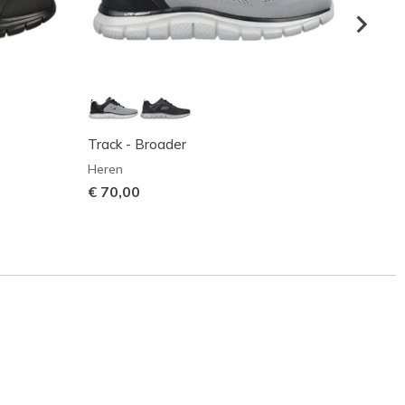
Track - Broader
Track 
Heren
Heren
€ 70,00
€ 70,