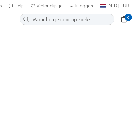
s
Help
Verlanglijstje
Inloggen
NLD | EUR
0
eshur
Toevoegen aan verlanglijstje
6 beoordelingen
antbeoordelingen
inclusief BTW
232758
BLU
)