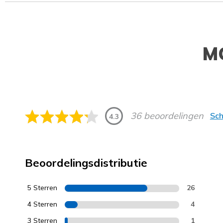
M
36 beoordelingen
Sch
4.3
Beoordelingsdistributie
5 Sterren
26
4 Sterren
4
3 Sterren
1