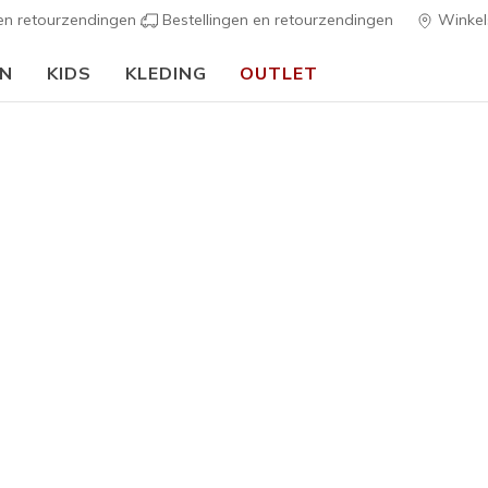
 en retourzendingen
Bestellingen en retourzendingen
Winkel
EN
KIDS
KLEDING
OUTLET
🎒 Voor het nieuwe schooljaar:
SHOP NU
Heren
Skechers 
Gliders
3
4,8 van de 5 kl
€ 100,0