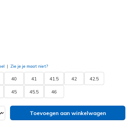
moen
(#
183421
GYLM
)
erd
bel
Zie je je maat niet?
40
41
41.5
42
42.5
45
45.5
46
Toevoegen aan winkelwagen