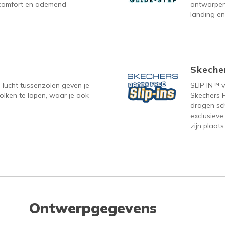
, comfort en ademend
ontworpen
landing en
Skecher
lucht tussenzolen geven je
SLIP IN™ 
olken te lopen, waar je ook
Skechers H
dragen sc
exclusieve
zijn plaats
Ontwerpgegevens