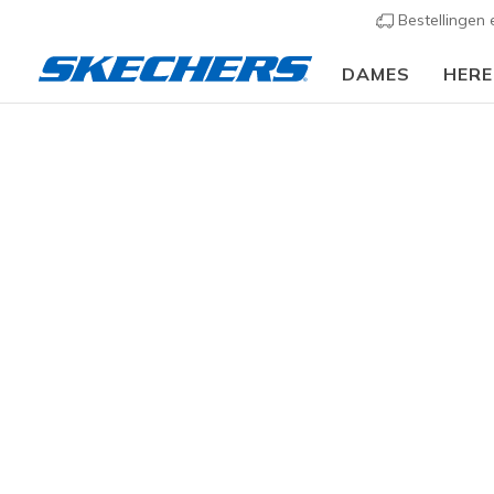
Bestellingen
DAMES
HER
Heren
Schoenen
Sneakers
Casual sneakers