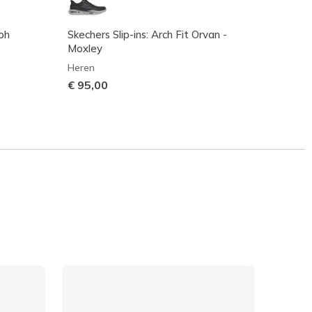
oh
Skechers Slip-ins: Arch Fit Orvan -
Skeche
Moxley
Remm
Heren
Heren
€ 95,00
€ 90,