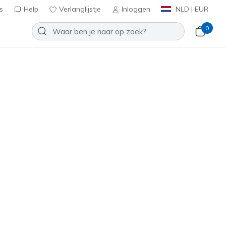
s
Help
Verlanglijstje
Inloggen
NLD | EUR
0
Slip-ins: UNO Glide-Step - Air
Toevoegen aan verlanglijstje
5 beoordelingen
antbeoordelingen
0
inclusief BTW