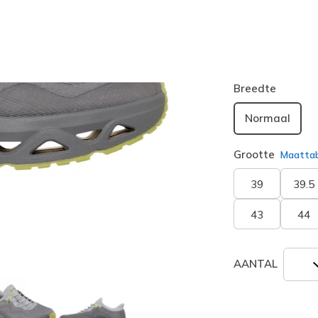
Kleur
Grijs / Li
geselecte
Breedte
Normaal
Grootte
Maatta
39
39.5
43
44
AANTAL