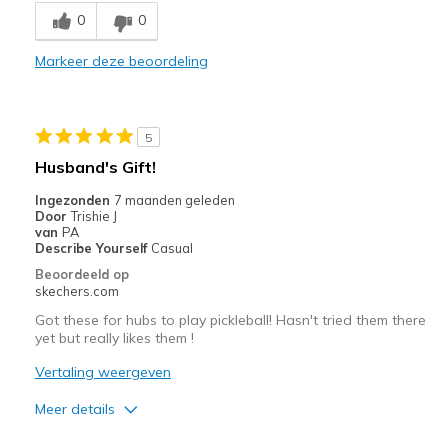
0
0
Breathe Well
Markeer deze beoordeling
Comfortable
Durable
5
Stylish
Husband's Gift!
Beste toepassingen
Ingezonden
7 maanden geleden
Door
Trishie J
Casual Wear
van
PA
Describe Yourself
Casual
Width
Feels true to width
Beoordeeld op
Sizing
Feels true to size
skechers.com
View On Shoes
Shoes are for Wearing
Got these for hubs to play pickleball! Hasn't tried them there
yet but really likes them !
Vertaling weergeven
Meer details
Pluspunten