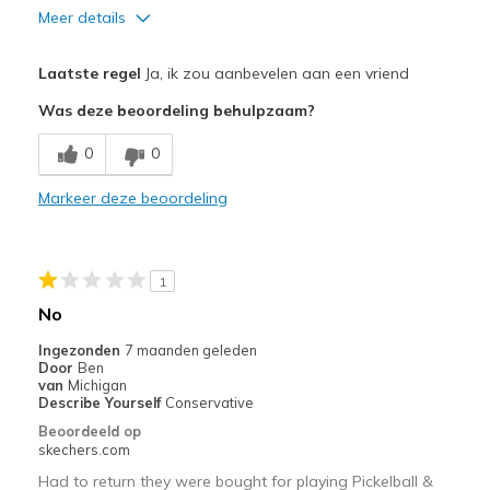
Meer details
Pluspunten
Laatste regel
Ja, ik zou aanbevelen aan een vriend
Comfortable
Was deze beoordeling behulpzaam?
Beste toepassingen
0
0
Casual Wear
Markeer deze beoordeling
Width
Feels true to width
Sizing
Feels true to size
View On Shoes
Shoes are for Wearing
1
No
Ingezonden
7 maanden geleden
Door
Ben
van
Michigan
Describe Yourself
Conservative
Beoordeeld op
skechers.com
Had to return they were bought for playing Pickelball &