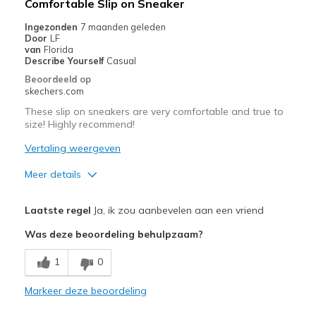
Comfortable Slip on Sneaker
Going Out
Ingezonden
7 maanden geleden
Door
LF
Width
Feels true to width
van
Florida
Describe Yourself
Casual
Sizing
Feels true to size
Beoordeeld op
View On Shoes
Shoes are for Wearing
skechers.com
These slip on sneakers are very comfortable and true to
size! Highly recommend!
Vertaling weergeven
Meer details
Pluspunten
Laatste regel
Ja, ik zou aanbevelen aan een vriend
Attractive Design
Was deze beoordeling behulpzaam?
Comfortable
1
0
Stylish
Markeer deze beoordeling
Beste toepassingen