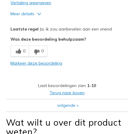
Vertaling weergeven
Meer details
Pluspunten
Laatste regel
Ja, ik zou aanbevelen aan een vriend
Attractive Design
Was deze beoordeling behulpzaam?
Comfortable
0
0
Easy to slip on as advertised. First pair ever.
Markeer deze beoordeling
Minpunten
None yet.
Laat beoordelingen zien
1-10
Beste toepassingen
Terug naar boven
Casual Wear
volgende
»
Travel
Wat wilt u over dit product
Width
Feels true to width
weten?
Sizing
Feels true to size