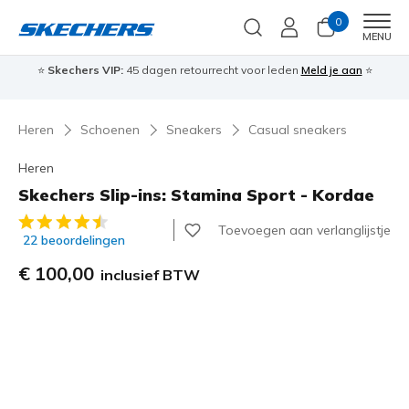
0
Men
MENU
⭐
Skechers VIP:
45 dagen retourrecht voor leden
Meld je aan
⭐
🎁
Heren
Schoenen
Sneakers
Casual sneakers
Heren
Skechers Slip-ins: Stamina Sport - Kordae
5 van de 5 klantbeoordelingen
Toevoegen aan verlanglijstje
22 beoordelingen
€ 100,00
inclusief BTW