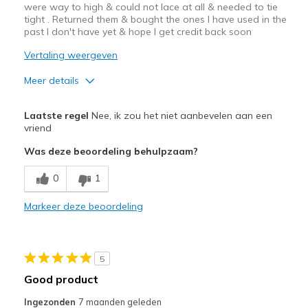
were way to high & could not lace at all & needed to tie
tight . Returned them & bought the ones I have used in the
past I don't have yet & hope I get credit back soon
Vertaling weergeven
Meer details
Beste toepassingen
Laatste regel
Nee, ik zou het niet aanbevelen aan een
Casual Wear
vriend
Was deze beoordeling behulpzaam?
Width
Feels true to width
Sizing
Feels full size too big
0
1
View On Shoes
Shoes are for Wearing
Markeer deze beoordeling
5
Good product
Ingezonden
7 maanden geleden