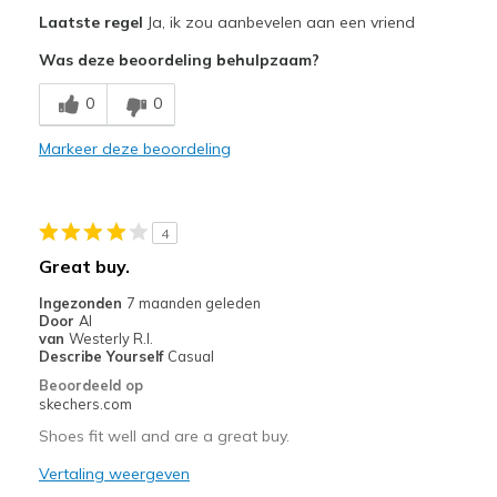
Pluspunten
Laatste regel
Ja, ik zou aanbevelen aan een vriend
Attractive Design
Was deze beoordeling behulpzaam?
Breathe Well
0
0
Comfortable
Markeer deze beoordeling
Durable
Stylish
4
Beste toepassingen
Great buy.
Casual Wear
Ingezonden
7 maanden geleden
Door
Al
Width
Feels true to width
van
Westerly R.I.
Describe Yourself
Casual
Sizing
Feels true to size
Beoordeeld op
View On Shoes
Shoes are for Wearing
skechers.com
Shoes fit well and are a great buy.
Vertaling weergeven