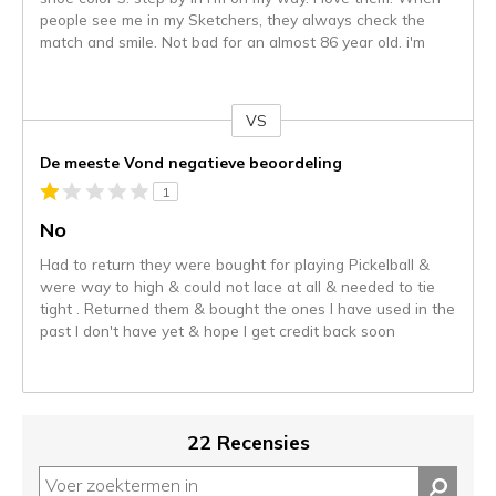
people see me in my Sketchers, they always check the
match and smile. Not bad for an almost 86 year old. i'm
VS
Je
content
De meeste Vond negatieve beoordeling
wordt
1
momenteel
gemigreerd
No
naar
Had to return they were bought for playing Pickelball &
de
were way to high & could not lace at all & needed to tie
niejee
tight . Returned them & bought the ones I have used in the
page_id.
past I don't have yet & hope I get credit back soon
Je
kunt
de
status
van
22 Recensies
je
migratie