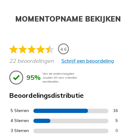
MOMENTOPNAME BEKIJKEN
4.6
22 beoordelingen
Schrijf een beoordeling
Van de ondervraagden
95%
zouden dit aan vrienden
aanbevelen.
Beoordelingsdistributie
5 Sterren
16
4 Sterren
5
3 Sterren
0