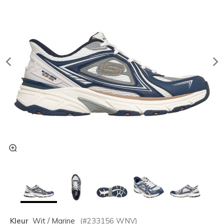
Kleur
Wit / Marine
(#
233156
WNV
)