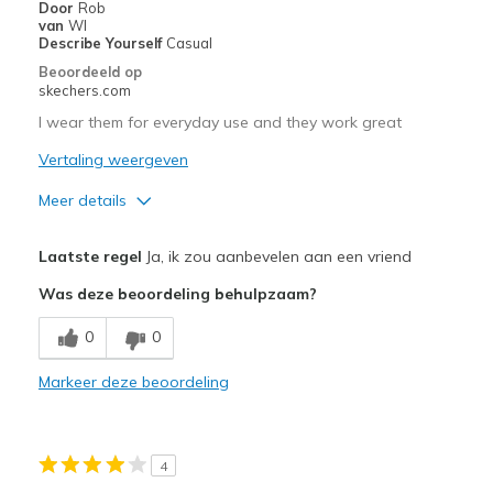
Door
Rob
van
WI
Describe Yourself
Casual
Beoordeeld op
skechers.com
I wear them for everyday use and they work great
Vertaling weergeven
Meer details
Pluspunten
Laatste regel
Ja, ik zou aanbevelen aan een vriend
Attractive Design
Was deze beoordeling behulpzaam?
Breathe Well
0
0
Comfortable
Markeer deze beoordeling
Durable
Beste toepassingen
4
Casual Wear