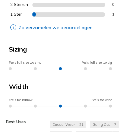
2 Sterren
0
1 Ster
1
Zo verzamelen we beoordelingen
Sizing
Feels full size too small
Feels full size too big
Width
Feels too narrow
Feels too wide
Best Uses
Casual Wear
21
Going Out
7