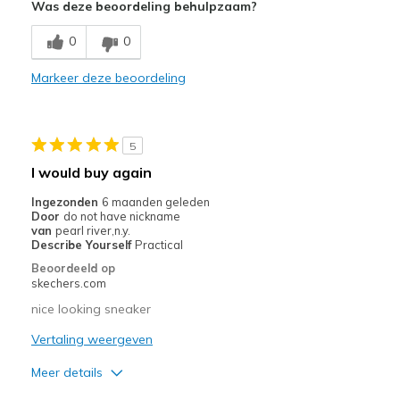
Was deze beoordeling behulpzaam?
Comfortable
0
0
Minpunten
Markeer deze beoordeling
Need Break In
Beste toepassingen
5
Casual Wear
I would buy again
Width
Feels true to width
Ingezonden
6 maanden geleden
Sizing
Feels true to size
Door
do not have nickname
van
pearl river,n.y.
View On Shoes
Shoes are for Wearing
Describe Yourself
Practical
Beoordeeld op
skechers.com
nice looking sneaker
Vertaling weergeven
Meer details