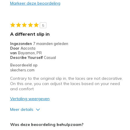
Markeer deze beoordeling
Width
Feels true to width
Sizing
Feels true to size
View On Shoes
Shoes are for Wearing
5
A different slip in
Ingezonden
7 maanden geleden
Door
Aacosta
van
Bayamon, PR
Describe Yourself
Casual
Beoordeeld op
skechers.com
Contrary to the original slip in, the laces are not decorative.
On this one, you can adjust the laces based on your need
and comfort
Vertaling weergeven
Meer details
Pluspunten
Was deze beoordeling behulpzaam?
Attractive Design