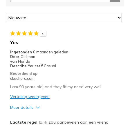
controleren
op
deze
page
of
door
5
<a
Yes
href="javascript:location.href=location.pathname;">hier</a>
de
Ingezonden
6 maanden geleden
Door
Old man
page
van
Florida
met
Describe Yourself
Casual
de
Beoordeeld op
migratiegeschiedenis
skechers.com
van
I am 90 years old, and they fit my need very well.
de
page_id
Vertaling weergeven
te
bezoeken.
Meer details
Pluspunten
Laatste regel
Ja, ik zou aanbevelen aan een vriend
Attractive Design