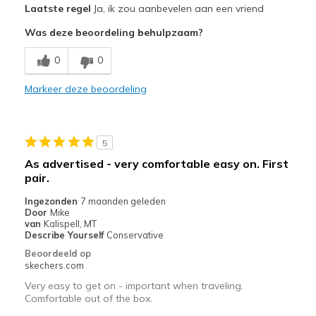
Laatste regel
Ja, ik zou aanbevelen aan een vriend
Attractive Design
Was deze beoordeling behulpzaam?
Comfortable
0
0
Durable
Markeer deze beoordeling
Stylish
Beste toepassingen
5
Casual Wear
As advertised - very comfortable easy on. First
pair.
Pickleball
Ingezonden
7 maanden geleden
Width
Feels true to width
Door
Mike
van
Kalispell, MT
Sizing
Feels true to size
Describe Yourself
Conservative
View On Shoes
Shoes are for Wearing
Beoordeeld op
skechers.com
Very easy to get on - important when traveling.
Comfortable out of the box.