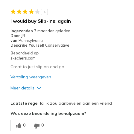
Casual Wear
4
Width
Feels true to width
I would buy Slip-ins: again
Sizing
Feels true to size
Ingezonden
7 maanden geleden
View On Shoes
Shoes are for Wearing
Door
JB
van
Pennsylvania
Describe Yourself
Conservative
Beoordeeld op
skechers.com
Great to just slip on and go
Vertaling weergeven
Meer details
Pluspunten
Laatste regel
Ja, ik zou aanbevelen aan een vriend
Comfortable
Was deze beoordeling behulpzaam?
Beste toepassingen
0
0
Casual Wear