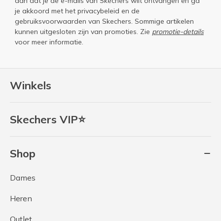
aan dat je de e-mails van Skechers wilt ontvangen en ga
je akkoord met het
privacybeleid
en de
gebruiksvoorwaarden
van Skechers. Sommige artikelen
kunnen uitgesloten zijn van promoties. Zie
promotie-details
voor meer informatie.
Winkels
Skechers VIP⭐
Shop
Dames
Heren
Outlet