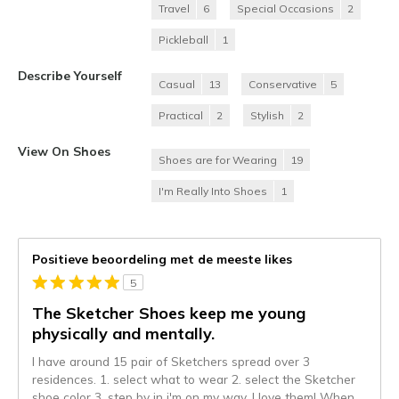
Travel
6
Special Occasions
2
Pickleball
1
Describe Yourself
Casual
13
Conservative
5
Practical
2
Stylish
2
View On Shoes
Shoes are for Wearing
19
I'm Really Into Shoes
1
Positieve beoordeling met de meeste likes
5
The Sketcher Shoes keep me young
physically and mentally.
I have around 15 pair of Sketchers spread over 3
residences. 1. select what to wear 2. select the Sketcher
shoe color 3. step by in i'm on my way. I love them! When