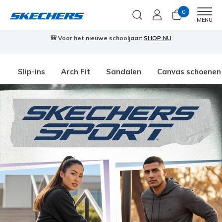
0
Men
MENU
🎒 Voor het nieuwe schooljaar:
SHOP NU
Slip-ins
Arch Fit
Sandalen
Canvas schoenen