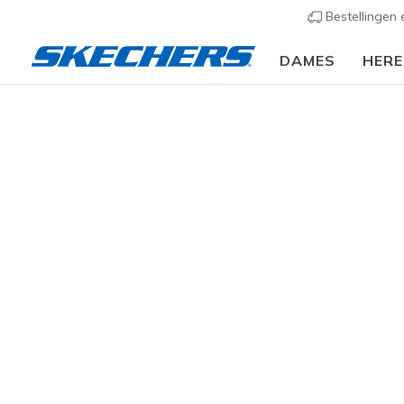
Bestellingen
DAMES
HER
Heren
Schoenen
Sneakers
Casual sneakers