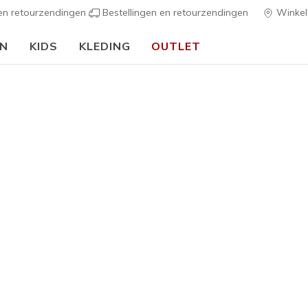
 en retourzendingen
Bestellingen en retourzendingen
Winkel
EN
KIDS
KLEDING
OUTLET
🎒 Voor het nieuwe schooljaar:
SHOP NU
Heren
Skechers 
G
3,1 van de 5 kl
€ 80,00
Kleur
Wit
(#
11