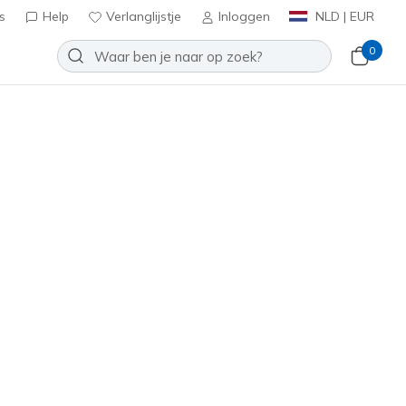
s
Help
Verlanglijstje
Inloggen
NLD | EUR
0
Slip-ins: BOBS B Flex 2.0
Toevoegen aan verlanglijstje
een beoordelingen
antbeoordelingen
inclusief BTW
8130
WHT
)