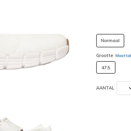
geselecte
Breedte
Normaal
Grootte
Maatta
47.5
AANTAL