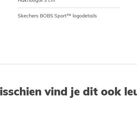
Hakhoogte 3 cm
Skechers BOBS Sport™ logodetails
isschien vind je dit ook le