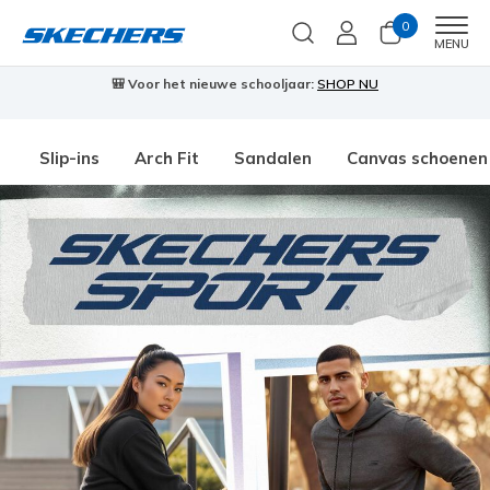
0
Men
MENU
🎒 Voor het nieuwe schooljaar:
SHOP NU
Slip-ins
Arch Fit
Sandalen
Canvas schoenen