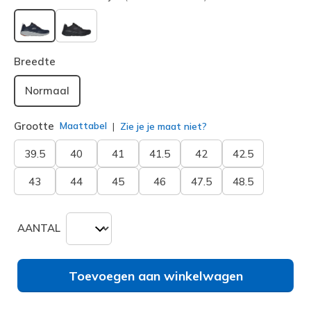
geselecteerd
Breedte
Normaal
Grootte
Maattabel
Zie je je maat niet?
39.5
40
41
41.5
42
42.5
43
44
45
46
47.5
48.5
AANTAL
Toevoegen aan winkelwagen