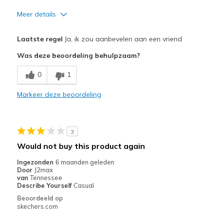
Meer details
Pluspunten
Laatste regel
Ja, ik zou aanbevelen aan een vriend
Attractive Design
Was deze beoordeling behulpzaam?
Breathe Well
0
1
Comfortable
Markeer deze beoordeling
Durable
Stylish
3
Beste toepassingen
Would not buy this product again
Casual Wear
Ingezonden
6 maanden geleden
Door
J2max
Width
Feels true to width
van
Tennessee
Describe Yourself
Casual
Sizing
Feels true to size
Beoordeeld op
View On Shoes
Shoes are for Wearing
skechers.com