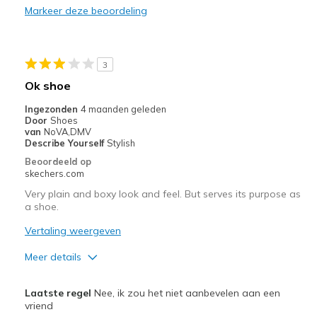
Markeer deze beoordeling
Durable
Stylish
3
Beste toepassingen
Ok shoe
Great work shoes
Ingezonden
4 maanden geleden
Door
Shoes
Width
Feels true to width
van
NoVA,DMV
Describe Yourself
Stylish
Sizing
Feels true to size
Beoordeeld op
View On Shoes
I'm Into Shoes
skechers.com
Very plain and boxy look and feel. But serves its purpose as
a shoe.
Vertaling weergeven
Meer details
Pluspunten
Laatste regel
Nee, ik zou het niet aanbevelen aan een
Durable
vriend