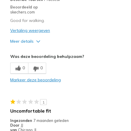
Beoordeeld op
skechers.com
Good for walking.
Vertaling weergeven
Meer details
Pluspunten
Was deze beoordeling behulpzaam?
Comfortable
0
0
Beste toepassingen
Markeer deze beoordeling
Walking
Width
Feels too wide
Sizing
Feels half size too big
1
Uncomfortable fit
Ingezonden
7 maanden geleden
Door
JJ
van
Chicago, IL