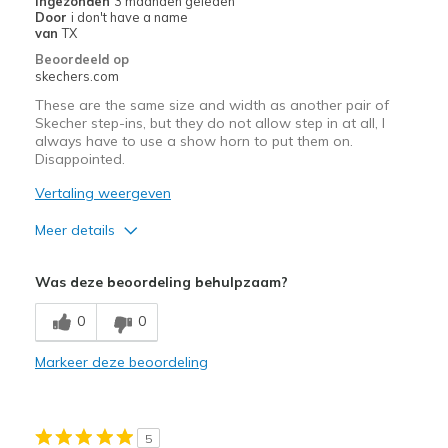
Ingezonden
3 maanden geleden
migratiegeschiedenis
Door
i don't have a name
van
van
TX
de
Beoordeeld op
page_id
skechers.com
te
These are the same size and width as another pair of
bezoeken.
Skecher step-ins, but they do not allow step in at all, I
always have to use a show horn to put them on.
Disappointed.
Vertaling weergeven
Meer details
Pluspunten
Was deze beoordeling behulpzaam?
Attractive Design
0
0
Width
Feels true to width
Markeer deze beoordeling
Sizing
Feels true to size
5