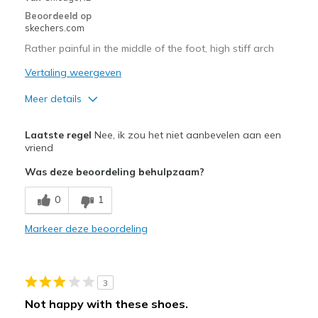
Beoordeeld op
skechers.com
Rather painful in the middle of the foot, high stiff arch
Vertaling weergeven
Meer details
Minpunten
Laatste regel
Nee, ik zou het niet aanbevelen aan een
Bad shaped arch
vriend
Was deze beoordeling behulpzaam?
View On Shoes
Shoes are for Wearing
0
1
Markeer deze beoordeling
3
Not happy with these shoes.