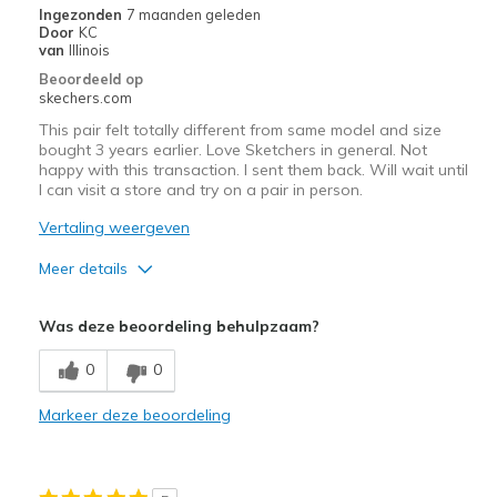
Ingezonden
7 maanden geleden
Door
KC
van
Illinois
Beoordeeld op
skechers.com
This pair felt totally different from same model and size
bought 3 years earlier. Love Sketchers in general. Not
happy with this transaction. I sent them back. Will wait until
I can visit a store and try on a pair in person.
Vertaling weergeven
Meer details
Pluspunten
Was deze beoordeling behulpzaam?
Attractive Design
0
0
Markeer deze beoordeling