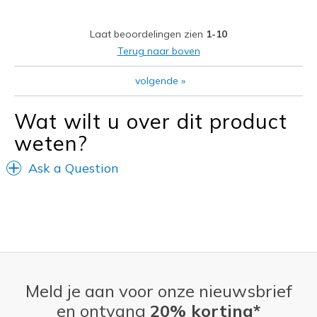
Going Out
Laat beoordelingen zien
1-10
Travel
Terug naar boven
Width
Feels true to width
volgende
»
Sizing
Feels true to size
View On Shoes
Shoes are for Wearing
Wat wilt u over dit product
weten?
Ask a Question
Meld je aan voor onze nieuwsbrief
en ontvang
20% korting*