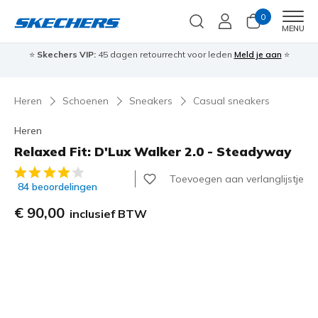
0
Men
MENU
⭐
Skechers VIP:
45 dagen retourrecht voor leden
Meld je aan
⭐
🎁
Heren
Schoenen
Sneakers
Casual sneakers
Heren
Relaxed Fit: D'Lux Walker 2.0 - Steadyway
3,3 van de 5 klantbeoordelingen
Toevoegen aan verlanglijstje
84 beoordelingen
€ 90,00
inclusief BTW