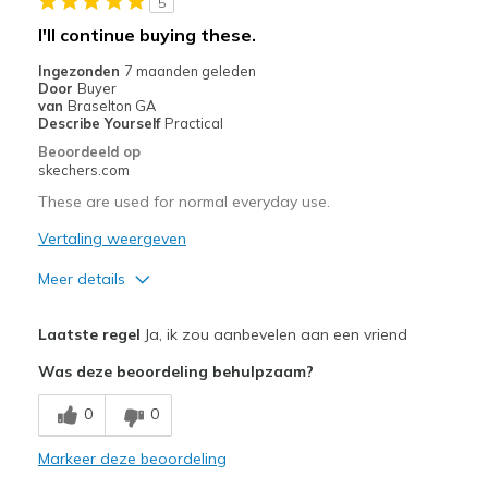
5
I'll continue buying these.
Ingezonden
7 maanden geleden
Door
Buyer
van
Braselton GA
Describe Yourself
Practical
Beoordeeld op
skechers.com
These are used for normal everyday use.
Vertaling weergeven
Meer details
Pluspunten
Laatste regel
Ja, ik zou aanbevelen aan een vriend
Comfortable
Was deze beoordeling behulpzaam?
Durable
0
0
Beste toepassingen
Markeer deze beoordeling
Casual Wear