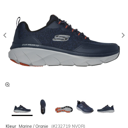
Kleur
Marine / Oranje
(#
232719
NVOR
)