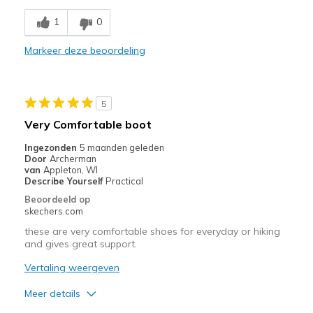
Minpunten
1
0
Poor Cushioning
Markeer deze beoordeling
Beste toepassingen
Casual Wear
5
Width
Feels true to width
Very Comfortable boot
Sizing
Feels true to size
Ingezonden
5 maanden geleden
View On Shoes
I'm Really Into Shoes
Door
Archerman
van
Appleton, WI
Describe Yourself
Practical
Beoordeeld op
skechers.com
these are very comfortable shoes for everyday or hiking
and gives great support.
Vertaling weergeven
Meer details