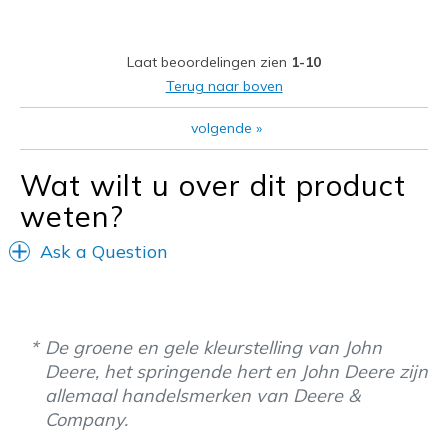
Sizing
Feels half size too small
View On Shoes
I'm Into Shoes
Laat beoordelingen zien
1-10
Terug naar boven
volgende
»
Wat wilt u over dit product
weten?
Ask a Question
De groene en gele kleurstelling van John
Deere, het springende hert en John Deere zijn
allemaal handelsmerken van Deere &
Company.