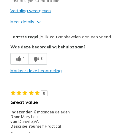
casual style. Comfortable.
Vertaling weergeven
Meer details
Pluspunten
Laatste regel
Ja, ik zou aanbevelen aan een vriend
Comfortable
Was deze beoordeling behulpzaam?
Beste toepassingen
1
0
Casual Wear
Markeer deze beoordeling
Width
Feels true to width
Sizing
Feels true to size
5
Great value
Ingezonden
6 maanden geleden
Door
Mary Lou
van
Danville,VA
Describe Yourself
Practical