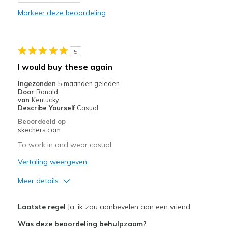
Durable
Markeer deze beoordeling
Stylish
Width
Feels true to width
5
Sizing
Feels true to size
I would buy these again
View On Shoes
Shoes are for Wearing
Ingezonden
5 maanden geleden
Door
Ronald
van
Kentucky
Describe Yourself
Casual
Beoordeeld op
skechers.com
To work in and wear casual
Vertaling weergeven
Meer details
Pluspunten
Laatste regel
Ja, ik zou aanbevelen aan een vriend
Comfortable
Was deze beoordeling behulpzaam?