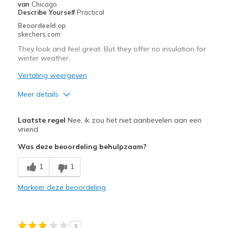
Width
Feels true to width
van
Chicago
Describe Yourself
Practical
Sizing
Feels true to size
Beoordeeld op
View On Shoes
I'm Into Shoes
skechers.com
They look and feel great. But they offer no insulation for
winter weather.
Vertaling weergeven
Meer details
Pluspunten
Laatste regel
Nee, ik zou het niet aanbevelen aan een
Attractive Design
vriend
Was deze beoordeling behulpzaam?
Minpunten
No insulation!
1
1
Width
Markeer deze beoordeling
Feels true to width
Sizing
Feels true to size
View On Shoes
Shoes are for Wearing
3