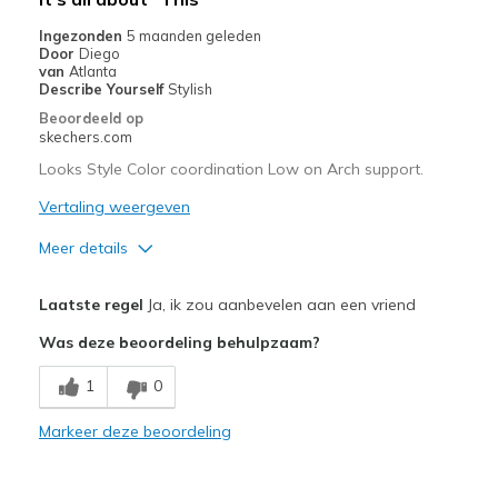
Ingezonden
5 maanden geleden
Door
Diego
van
Atlanta
Describe Yourself
Stylish
Beoordeeld op
skechers.com
Looks Style Color coordination Low on Arch support.
Vertaling weergeven
Meer details
Pluspunten
Laatste regel
Ja, ik zou aanbevelen aan een vriend
Attractive Design
Was deze beoordeling behulpzaam?
Comfortable
1
0
Stylish
Markeer deze beoordeling
Minpunten
Poor Cushioning