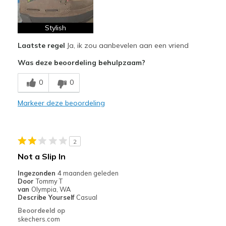
Breathe Well
Comfortable
Stylish
Laatste regel
Ja, ik zou aanbevelen aan een vriend
Beste toepassingen
Was deze beoordeling behulpzaam?
Work
0
0
Width
Feels true to width
Sizing
Feels true to size
Markeer deze beoordeling
2
Not a Slip In
Ingezonden
4 maanden geleden
Door
Tommy T
van
Olympia, WA
Describe Yourself
Casual
Beoordeeld op
skechers.com