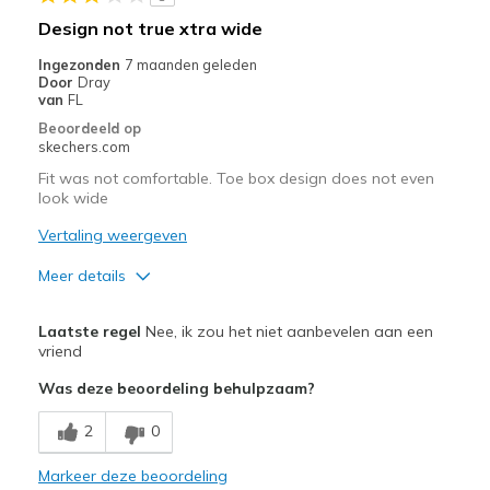
Design not true xtra wide
Ingezonden
7 maanden geleden
Door
Dray
van
FL
Beoordeeld op
skechers.com
Fit was not comfortable. Toe box design does not even
look wide
Vertaling weergeven
Meer details
Pluspunten
Laatste regel
Nee, ik zou het niet aanbevelen aan een
Attractive Design
vriend
Was deze beoordeling behulpzaam?
Minpunten
The toe box did not even look like an xtra-wide
2
0
Width
Markeer deze beoordeling
Feels too narrow