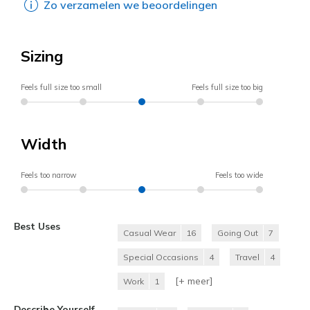
Zo verzamelen we beoordelingen
Sizing
Feels full size too small
Feels full size too big
Width
Feels too narrow
Feels too wide
Best Uses
Casual Wear
16
Going Out
7
Special Occasions
4
Travel
4
[+
meer
]
Work
1
Describe Yourself