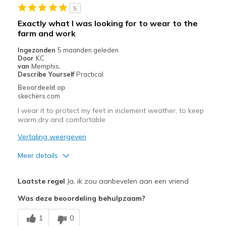
5
Beste toepassingen
Exactly what I was looking for to wear to the
Going Out
farm and work
Ingezonden
5 maanden geleden
Special Occasions
Door
KC
van
Memphis,
Travel
Describe Yourself
Practical
Beoordeeld op
Width
Feels true to width
skechers.com
Sizing
Feels half size too big
I wear it to protect my feet in inclement weather, to keep
View On Shoes
I'm Into Shoes
warm,dry and comfortable
Vertaling weergeven
Meer details
Pluspunten
Laatste regel
Ja, ik zou aanbevelen aan een vriend
Attractive Design
Was deze beoordeling behulpzaam?
Comfortable
1
0