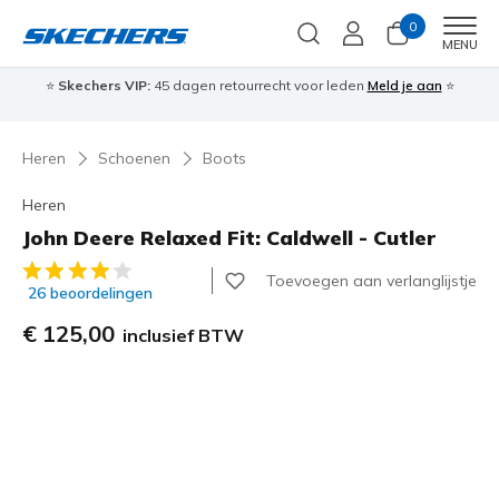
0
Men
MENU
⭐
Skechers VIP:
45 dagen retourrecht voor leden
Meld je aan
⭐
🎁
Heren
Schoenen
Boots
Heren
John Deere Relaxed Fit: Caldwell - Cutler
3,7 van de 5 klantbeoordelingen
Toevoegen aan verlanglijstje
26 beoordelingen
€ 125,00
inclusief BTW