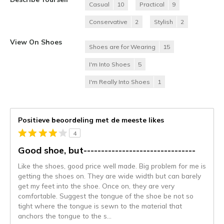
Casual
10
Practical
9
Conservative
2
Stylish
2
View On Shoes
Shoes are for Wearing
15
I'm Into Shoes
5
I'm Really Into Shoes
1
Positieve beoordeling met de meeste likes
4
Good shoe, but--------------------------------
Like the shoes, good price well made. Big problem for me is
getting the shoes on. They are wide width but can barely
get my feet into the shoe. Once on, they are very
comfortable. Suggest the tongue of the shoe be not so
tight where the tongue is sewn to the material that
anchors the tongue to the s
...