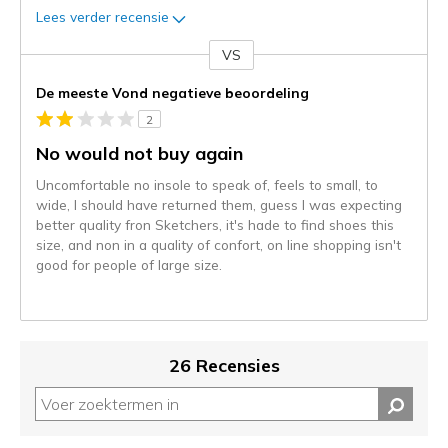
Lees verder recensie
VS
Je
content
De meeste Vond negatieve beoordeling
wordt
2
momenteel
gemigreerd
No would not buy again
naar
Uncomfortable no insole to speak of, feels to small, to
de
wide, I should have returned them, guess I was expecting
niejee
better quality fron Sketchers, it's hade to find shoes this
page_id.
size, and non in a quality of confort, on line shopping isn't
Je
good for people of large size.
kunt
de
status
van
je
26 Recensies
migratie
controleren
op
deze