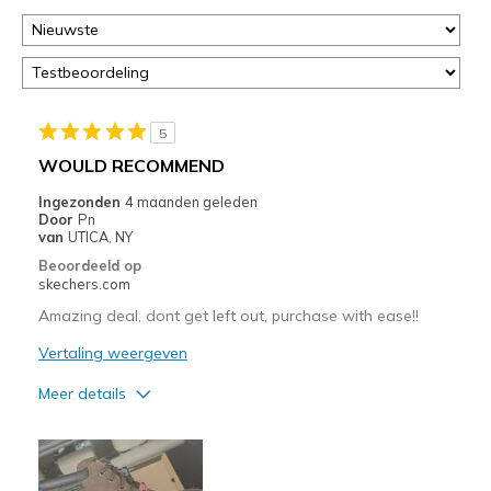
page
of
door
<a
href="javascript:location.href=location.pathname;">hier</a>
de
5
page
WOULD RECOMMEND
met
de
Ingezonden
4 maanden geleden
Door
Pn
migratiegeschiedenis
van
UTICA, NY
van
Beoordeeld op
de
skechers.com
page_id
Amazing deal, dont get left out, purchase with ease!!
te
bezoeken.
Vertaling weergeven
Meer details
Pluspunten
Attractive Design