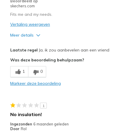
Beoordeeld op
skechers.com
Fits me and my needs.
Vertaling weergeven
Meer details
Pluspunten
Laatste regel
Ja, ik zou aanbevelen aan een vriend
Attractive Design
Was deze beoordeling behulpzaam?
Breathe Well
1
0
Comfortable
Markeer deze beoordeling
Durable
Beste toepassingen
1
Casual Wear
No insulation!
Travel
Ingezonden
6 maanden geleden
Door
Rol