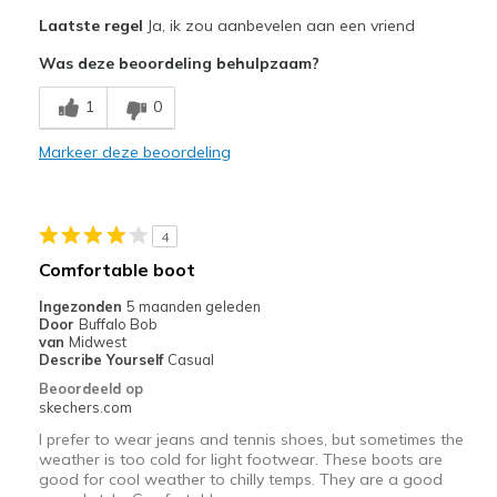
Pluspunten
Laatste regel
Ja, ik zou aanbevelen aan een vriend
Comfortable
Was deze beoordeling behulpzaam?
Stylish
1
0
Width
Feels true to width
Markeer deze beoordeling
Sizing
Feels true to size
View On Shoes
Shoes are for Wearing
4
Comfortable boot
Ingezonden
5 maanden geleden
Door
Buffalo Bob
van
Midwest
Describe Yourself
Casual
Beoordeeld op
skechers.com
I prefer to wear jeans and tennis shoes, but sometimes the
weather is too cold for light footwear. These boots are
good for cool weather to chilly temps. They are a good