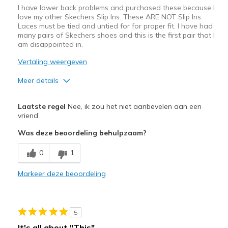
I have lower back problems and purchased these because I
love my other Skechers Slip Ins. These ARE NOT Slip Ins.
Laces must be tied and untied for for proper fit. I have had
many pairs of Skechers shoes and this is the first pair that I
am disappointed in.
Vertaling weergeven
Meer details
Pluspunten
Laatste regel
Nee, ik zou het niet aanbevelen aan een
Comfortable
vriend
Was deze beoordeling behulpzaam?
Beste toepassingen
Casual Wear
0
1
Width
Markeer deze beoordeling
Feels true to width
Sizing
Feels true to size
View On Shoes
Shoes are for Wearing
5
It's all about "This"