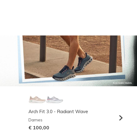
Arch Fit 3.0 - Radiant Wave
Relaxed
Dames
Heren
€ 100,00
€ 95,0