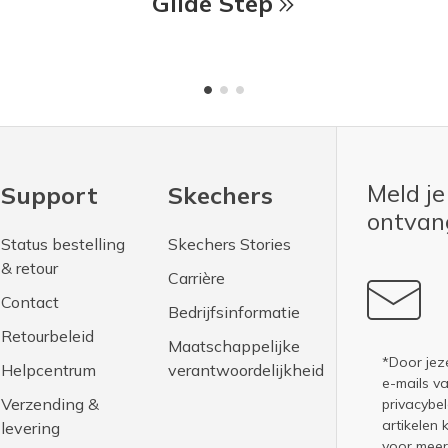
Glide Step
Meld je
Support
Skechers
ontva
Status bestelling
Skechers Stories
& retour
Carrière
Contact
Bedrijfsinformatie
Retourbeleid
Maatschappelijke
*Door jez
Helpcentrum
verantwoordelijkheid
e-mails v
Verzending &
privacybel
artikelen 
levering
voor meer