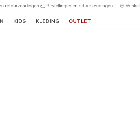
 en retourzendingen
Bestellingen en retourzendingen
Winkel
EN
KIDS
KLEDING
OUTLET
🎒 Voor het nieuwe schooljaar:
SHOP NU
h Fit
Sandalen
Canvas sch