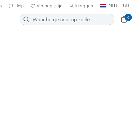
s
Help
Verlanglijstje
Inloggen
NLD | EUR
0
oenen
Sport