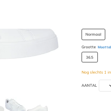
geselecte
Breedte
Normaal
Grootte
Maatta
36.5
Nog slechts 1 in
AANTAL