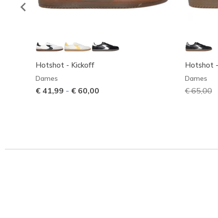
Hotshot - Kickoff
Hotshot -
Dames
Dames
€ 41,99
-
€ 60,00
Prijs ver
€ 65,00
n