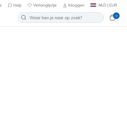
s
Help
Verlanglijstje
Inloggen
NLD | EUR
0
 Top Grade
Toevoegen aan verlanglijstje
4 beoordelingen
antbeoordelingen
inclusief BTW
5000
W
)