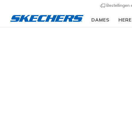
Bestellingen
DAMES
HER
Dames
Schoenen
Sneakers
Casual sneaker