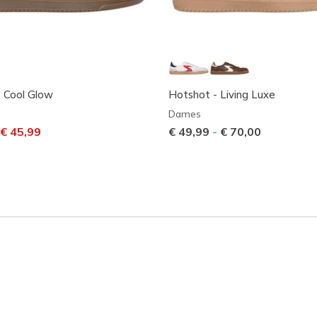
 Cool Glow
Hotshot - Living Luxe
Dames
laagd van
aar
€ 45,99
€ 49,99
-
€ 70,00