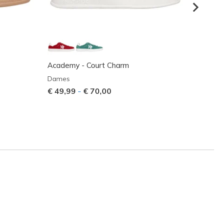
Academy - Court Charm
Flex A
Dames
Dame
€ 49,99
-
€ 70,00
Prijs 
€ 80,