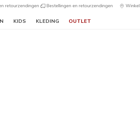
 en retourzendingen
Bestellingen en retourzendingen
Winkel
EN
KIDS
KLEDING
OUTLET
⭐
Skechers VIP:
45 dagen retourrecht voor leden
Meld je aan
⭐
s
Dames
Eden LX -
2
4,1 van de 5 kl
€ 60,00
Kleur
Wit
(#
18