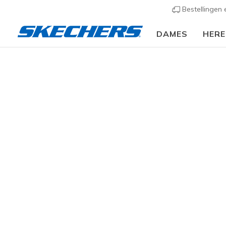
Bestellingen
DAMES
HER
Dames
Schoenen
Sneakers
Sportieve sneak