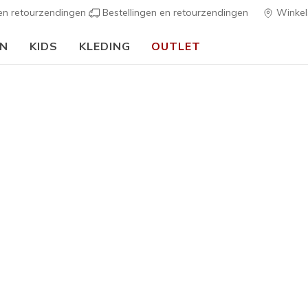
 en retourzendingen
Bestellingen en retourzendingen
Winkel
EN
KIDS
KLEDING
OUTLET
⭐
Skechers VIP:
45 dagen retourrecht voor leden
Meld je aan
⭐
ers
Dames
Skechers 
- Belah
2
3,4 van de 5 kl
€ 110,0