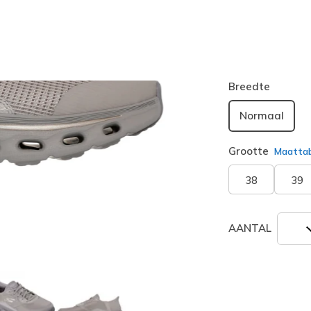
Kleur
Taupe
(#
geselecte
Breedte
Normaal
Grootte
Maatta
38
39
AANTAL