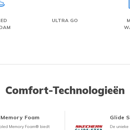
LED
ULTRA GO
FOAM
W
Comfort-Technologieën
d Memory Foam
Glide 
ooled Memory Foam® biedt
De unieke 