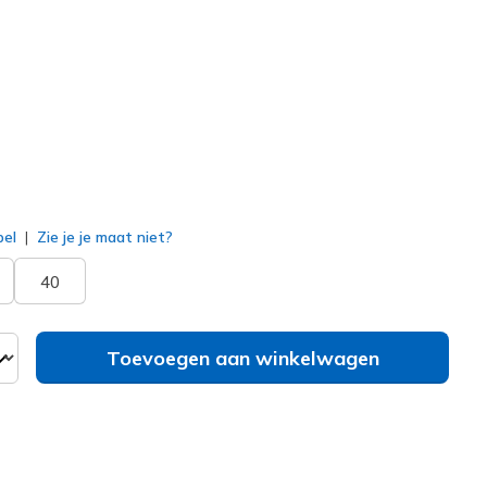
125115
TPE
)
erd
bel
Zie je je maat niet?
40
Toevoegen aan winkelwagen