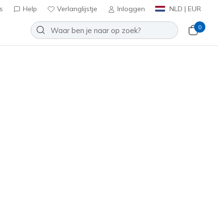
s
Help
Verlanglijstje
Inloggen
NLD | EUR
0
Slip-ins: GO WALK Glide-Step 2.0
Toevoegen aan verlanglijstje
9 beoordelingen
antbeoordelingen
0
inclusief BTW